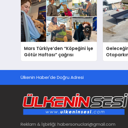
Mars Türkiye’den “Köpeğini İşe
Geleceğin
Götür Haftası” çağrısı
Otoparkın
Carport (
Nedir?
Ülkenin Haber'de Doğru Adresi
Reklam & İşbirliği:
habersonuclari@gmail.com