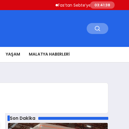
Fas’tan Sebte’ye Geçen Göçmenler Ülkeye D
03:41:39
YAŞAM
MALATYA HABERLERI
Son Dakika