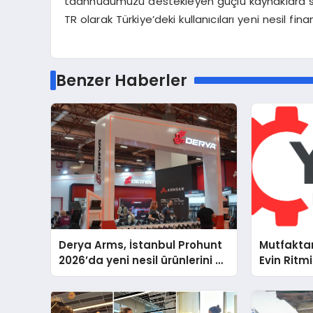
taahhüdümüzü destekleyen güçlü kaynaklara s
TR olarak Türkiye’deki kullanıcıları yeni nesil f
Benzer Haberler
Derya Arms, İstanbul Prohunt
Mutfakta
2026’da yeni nesil ürünlerini ve
Evin Ritm
global marka vizyonunu
Cihazları
sergiledi
Destek D