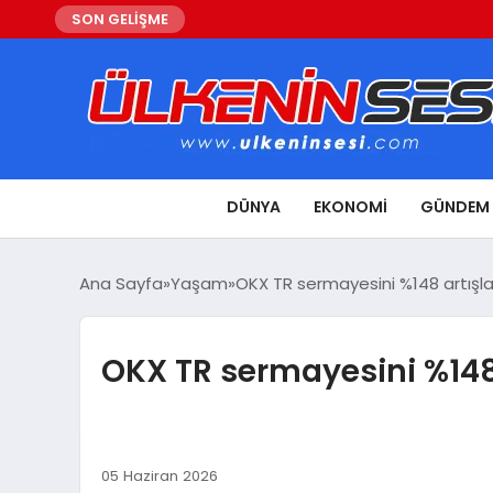
SON GELİŞME
DÜNYA
EKONOMI
GÜNDEM
Ana Sayfa
Yaşam
OKX TR sermayesini %148 artışla 
OKX TR sermayesini %148 a
05 Haziran 2026