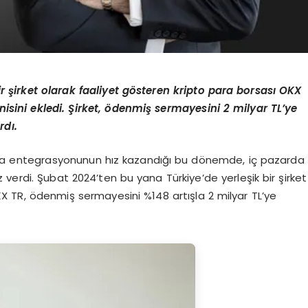
r şirket olarak faaliyet gösteren kripto para borsası OKX
enisini ekledi. Şirket, ödenmiş sermayesini 2 milyar TL’ye
rdı.
nsla entegrasyonunun hız kazandığı bu dönemde, iç pazarda
ız verdi. Şubat 2024’ten bu yana Türkiye’de yerleşik bir şirket
KX TR, ödenmiş sermayesini %148 artışla 2 milyar TL’ye