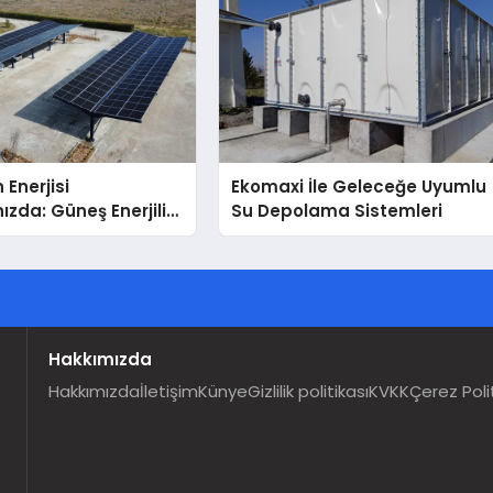
 Enerjisi
Ekomaxi İle Geleceğe Uyumlu
ızda: Güneş Enerjili
Su Depolama Sistemleri
Solar Otopark)
Hakkımızda
Hakkımızda
İletişim
Künye
Gizlilik politikası
KVKK
Çerez Poli