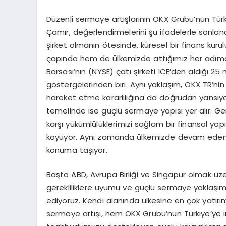
Düzenli sermaye artışlarının OKX Grubu’nun Tür
Çamır, değerlendirmelerini şu ifadelerle sonland
şirket olmanın ötesinde, küresel bir finans kur
çapında hem de ülkemizde attığımız her adımd
Borsası’nın (NYSE) çatı şirketi ICE’den aldığı 25
göstergelerinden biri. Aynı yaklaşım, OKX TR’nin 
hareket etme kararlılığına da doğrudan yansıyor
temelinde ise güçlü sermaye yapısı yer alır. Gerç
karşı yükümlülüklerimizi sağlam bir finansal yap
koyuyor. Aynı zamanda ülkemizde devam eden l
konuma taşıyor.
Başta ABD, Avrupa Birliği ve Singapur olmak üzer
gerekliliklere uyumu ve güçlü sermaye yaklaşımı
ediyoruz. Kendi alanında ülkesine en çok yatırım
sermaye artışı, hem OKX Grubu’nun Türkiye’ye i