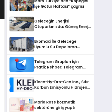
Mars Türkiye’den “Köpeğini
İşe Götür Haftası” çağrısı
Geleceğin Enerjisi
Otoparkınızda: Güneş Enerjili
Carport (Solar Otopark)
Nedir?
Ekomaxi İle Geleceğe
Uyumlu Su Depolama
Sistemleri
Telegram Grupları İçin
Pratik Rehber: Telegram
Grup Dizinleri Kullanıcılara
Ne Sağlar?
Kleen-Hy-Dro-Gen Inc., Sıfır
Karbon Emisyonlu Hidrojen
Isıtma Teknolojisinde ISO ve
TSSA Düzenleyici Onaylarını
Marie Rose kozmetik
Aldı
sektörüne giriş yaptı