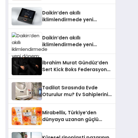
Daikin’den akıllı
iklimlendirmede yeni
dönem: Madoka Plus
Türkiye’de
Daikin’den akıllı
iklimlendirmede yeni
dönem: Madoka Plus
Türkiye’de
İbrahim Murat Gündüz’den
Sert Kick Boks Federasyonu
Eleştirisi
Tadilat Sırasında Evde
Oturulur mu? Ev Sahiplerinin
Bilmesi Gerekenler
Mirabellix, Türkiye’den
dünyaya uzanan güçlü
büyümesini sürdürüyor
Küresel rinoplasti pazarının