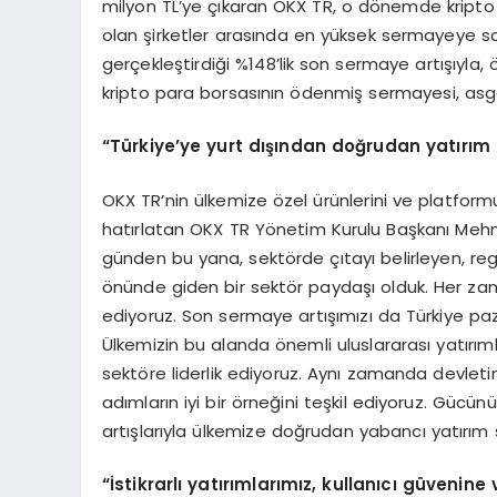
milyon TL’ye çıkaran OKX TR, o dönemde kripto
olan şirketler arasında en yüksek sermayeye sa
gerçekleştirdiği %148’lik son sermaye artışıyla,
kripto para borsasının ödenmiş sermayesi, asgar
“Türkiye’ye yurt dışından doğrudan yatırım 
OKX TR’nin ülkemize özel ürünlerini ve platform
hatırlatan OKX TR Yönetim Kurulu Başkanı Meh
günden bu yana, sektörde çıtayı belirleyen, r
önünde giden bir sektör paydaşı olduk. Her za
ediyoruz. Son sermaye artışımızı da Türkiye paz
Ülkemizin bu alanda önemli uluslararası yatırımla
sektöre liderlik ediyoruz. Aynı zamanda devleti
adımların iyi bir örneğini teşkil ediyoruz. Gücün
artışlarıyla ülkemize doğrudan yabancı yatırım 
“İstikrarlı yatırımlarımız, kullanıcı güvenine