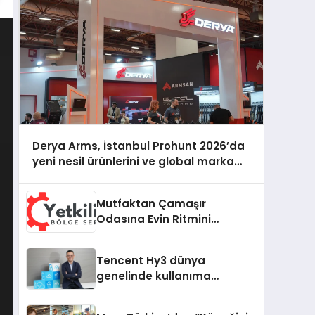
Derya Arms, İstanbul Prohunt 2026’da
yeni nesil ürünlerini ve global marka
vizyonunu sergiledi
Mutfaktan Çamaşır
Odasına Evin Ritmini
Korumak: Hoover
Cihazlarında Dürüst Teknik
Tencent Hy3 dünya
Destek Deneyimi
genelinde kullanıma
sunuldu