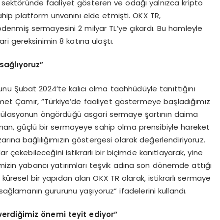
 sektöründe faaliyet gösteren ve odağı yalnızca kripto
hip platform unvanını elde etmişti. OKX TR,
 ödenmiş sermayesini 2 milyar TL’ye çıkardı. Bu hamleyle
i gereksinimin 8 katına ulaştı.
sağlıyoruz”
unu Şubat 2024’te kalıcı olma taahhüdüyle tanıttığını
met Çamır, “Türkiye’de faaliyet göstermeye başladığımız
egülasyonun öngördüğü asgari sermaye şartının daima
man, güçlü bir sermayeye sahip olma prensibiyle hareket
arına bağlılığımızın göstergesi olarak değerlendiriyoruz.
r çekebileceğini istikrarlı bir biçimde kanıtlayarak, yine
mizin yabancı yatırımları teşvik adına son dönemde attığı
ü küresel bir yapıdan alan OKX TR olarak, istikrarlı sermaye
sağlamanın gururunu yaşıyoruz” ifadelerini kullandı.
 verdiğimiz önemi teyit ediyor”