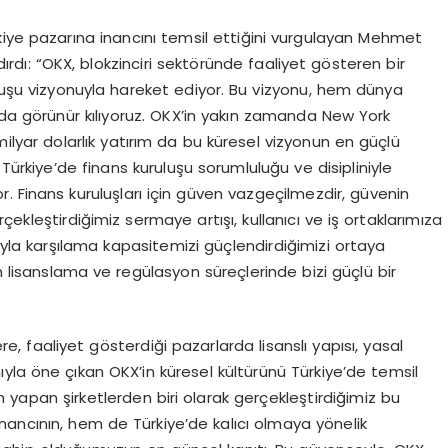
kiye pazarına inancını temsil ettiğini vurgulayan Mehmet
ırdı: “OKX, blokzinciri sektöründe faaliyet gösteren bir
uluşu vizyonuyla hareket ediyor. Bu vizyonu, hem dünya
a görünür kılıyoruz. OKX’in yakın zamanda New York
 milyar dolarlık yatırım da bu küresel vizyonun en güçlü
Türkiye’de finans kuruluşu sorumluluğu ve disipliniyle
. Finans kuruluşları için güven vazgeçilmezdir, güvenin
ekleştirdiğimiz sermaye artışı, kullanıcı ve iş ortaklarımıza
ıyla karşılama kapasitemizi güçlendirdiğimizi ortaya
isanslama ve regülasyon süreçlerinde bizi güçlü bir
e, faaliyet gösterdiği pazarlarda lisanslı yapısı, yasal
yla öne çıkan OKX’in küresel kültürünü Türkiye’de temsil
 yapan şirketlerden biri olarak gerçekleştirdiğimiz bu
nancının, hem de Türkiye’de kalıcı olmaya yönelik