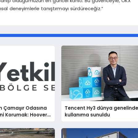
ahip olduğumuzun en güncel kanıtı. Bu güvenceyle, OKX
inansal deneyimlerle tanıştırmayı sürdüreceğiz.”
n Çamaşır Odasına
Tencent Hy3 dünya genelind
ini Korumak: Hoover
kullanıma sunuldu
nda Dürüst Teknik
eneyimi