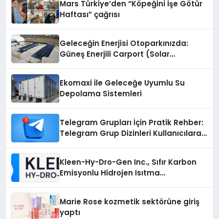
Mars Türkiye’den “Köpeğini İşe Götür
Haftası” çağrısı
Geleceğin Enerjisi Otoparkınızda:
Güneş Enerjili Carport (Solar
Otopark) Nedir?
Ekomaxi İle Geleceğe Uyumlu Su
Depolama Sistemleri
Telegram Grupları İçin Pratik Rehber:
Telegram Grup Dizinleri Kullanıcılara
Ne Sağlar?
Kleen-Hy-Dro-Gen Inc., Sıfır Karbon
Emisyonlu Hidrojen Isıtma
Teknolojisinde ISO ve TSSA
Düzenleyici Onaylarını Aldı
Marie Rose kozmetik sektörüne giriş
yaptı