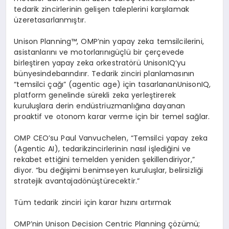
tedarik
zincirlerinin
gelişen
taleplerini
karşılamak
üzere
tasarlanmıştır
.
Unison
Planning™,
OMP’nin
yapay
zeka
temsilcilerini
,
asistanlarını
ve
motorlarını
güçlü
bir
çerçevede
birleştiren
yapay
zeka
orkestrat
ö
rü
UnisonIQ
‘yu
bünyesinde
barındırır
.
Tedarik
zinciri
planlamasının
“
temsilci
çağı
” (agentic age)
i
çin
tasarlanan
UnisonIQ
,
platform
genelinde
sürekli
zeka
yerleştirerek
kuruluşlara
derin
endüstri
uzmanlığına
dayanan
proaktif
ve
otonom
karar
verme
için
bir
temel
sağlar
.
OMP
CEO’su
Paul
Vanvuchelen
, “
Temsilci
yapay
zeka
(
Agentic
AI),
tedarik
zincirlerinin
nasıl
işlediğini
ve
rekabet
ettiğini
temelden
yeniden
şekillendiriyor
,”
diyor
. “bu
değişimi
benimseyen
kuruluşlar
,
belirsizliği
stratejik
avantaja
d
ö
nüştürecektir
.”
Tüm
tedarik
zinciri
için
karar
hızını
artırmak
OMP’nin
Unison Decision
Centric Planning
çözümü
;