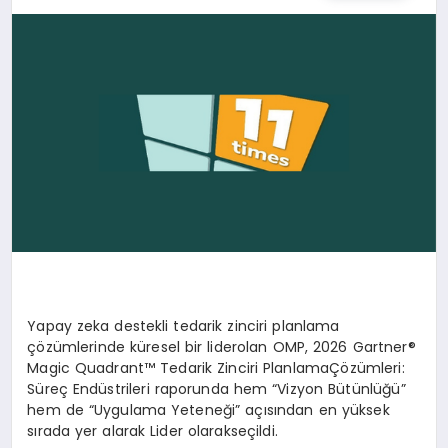
SPOR
TEKNOLOJI
YAŞAM
MALATYA HABERLERI
Yapay
zeka
destekli
tedarik
zinciri
planlama
çözümlerinde
küresel
bir
lider
olan
OMP, 2026 Gartner®
Magic Quadrant™
Tedarik
Zinciri
Planlama
Çözümleri
:
Süreç
End
üstrileri
raporunda
hem “
Vizyon
Bütünlüğü
”
hem de “
Uygulama
Yeteneği
”
açısından
en
yüksek
sırada
yer
alarak
Lider
olarak
seçildi
.