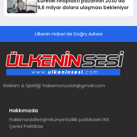
Küresel rinoplasti pazarının 2030’da
9,6 milyar dolara ulaşması bekleniyor
Ülkenin Haber'de Doğru Adresi
Reklam & İşbirliği:
habersonuclari@gmail.com
Hakkımızda
Hakkımızda
İletişim
Künye
Gizlilik politikası
KVKK
Çerez Politikası