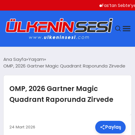
Fas’tan Sebte’ye Geçe
DÜNYA
Ana Sayfa
Yaşam
OMP, 2026 Gartner Magic Quadrant Raporunda Zirvede
EKONOMI
GÜNDEM
OMP, 2026 Gartner Magic
Quadrant Raporunda Zirvede
MAGAZIN
SAĞLIK
Paylaş
24 Mart 2026
SIYASET