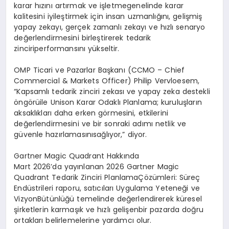
karar
hızını
artırmak
ve
işletme
genelinde
karar
kalitesini
iyileştirmek
için
insan
uzmanlığını
,
gelişmiş
yapay
zekayı
,
gerçek
zamanlı
zekayı
ve
h
ızlı
senaryo
değerlendirmesini
birleştirerek
tedarik
zinciri
performansını
yükseltir
.
OMP
Ticari
ve
Pazarlar
Başkanı
(CCMO – Chief
Commercial & Markets Officer) Philip Vervloesem,
“Kapsaml
ı
tedarik
zinciri
zekası
ve
yapay
zeka
destekli
ö
ng
ö
rü
ile
Unison
Karar
Odaklı
Planlama
;
kuruluşların
aksaklıkları
daha
erken
g
ö
rmesini
,
etkilerini
değerlendirmesini
ve
bir
sonraki
adımı
netlik
ve
güvenle
hazırlamasını
sağlıyor
,”
diyor
.
Gartner Magic Quadrant
Hakkında
Mart 2026’da
yayınlanan
2026 Gartner Magic
Quadrant
Tedarik
Zinciri
Planlama
Çözümleri
:
Süreç
End
üstrileri
raporu
,
satıcıları
Uygulama
Yeteneği
ve
Vizyon
Bütünlüğü
temelinde
değerlendirerek
küresel
şirketlerin
karmaşık
ve
hızlı
geli
şen
bir
pazarda
doğru
ortakları
belirlemelerine
yardımcı
olur
.