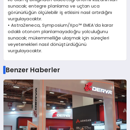
sunacak
;
entegre
planlama
ve
uç
tan uca
g
ö
rünürlüğün
ö
lçülebilir
iş
etkisini
nası
l art
ırdığını
vurgulayacaktır
.
•
AstraZeneca
, Symposium/
Xpo
™
EMEA’da
karar
odaklı
otonom
planlamaya
doğru
yolculuğunu
sunacak
;
mükemmelliğe
ulaşmak
için
süreçleri
ve
yetenekleri
nasıl
d
ö
nüştürdüğünü
vurgulayacaktır
.
Benzer Haberler