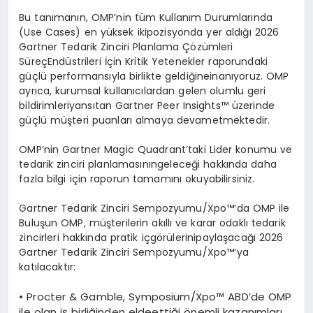
Bu
tanımanın
,
OMP’nin
tüm
Kullanım
Durumları
nda
(Use Cases) en y
üksek
iki
pozisyonda
yer
aldığı
2026
Gartner
Tedarik
Zinciri
Planlama
Çözümleri
Süreç
End
üstrileri
İçin
Kritik
Yetenekler
raporundaki
güçlü
performansıyla
birlikte
geldiğine
inanıyoruz
. OMP
ayrıca
,
kurumsal
kullanıcılardan
gelen
olumlu
geri
bildirimleri
yansı
tan Gartner Peer Insights
™
üzerinde
güçlü
müşteri
puanları
almaya
devam
etmektedir
.
OMP’nin
Gartner Magic
Quadrant’taki
Lider
konumu
ve
tedarik
zinciri
planlamasının
geleceği
hakkında
daha
fazla
bilgi
için
raporun
tamamını
okuyabilirsiniz
.
Gartner
Tedarik
Zinciri
Sempozyumu
/
Xpo
™’da OMP ile
Buluşun
OMP, m
üşterilerin
akıllı
ve
karar
odaklı
tedarik
zincirleri
hakkında
pratik
içg
ö
rülerini
paylaşacağı
2026
Gartner
Tedarik
Zinciri
Sempozyumu
/
Xpo
™’
ya
katılacaktır
:
•
Procter & Gamble
, Symposium/
Xpo
™
ABD’de
OMP
ile
olan
iş
birliğinden
elde
ettiği
ö
nemli
kazanımları