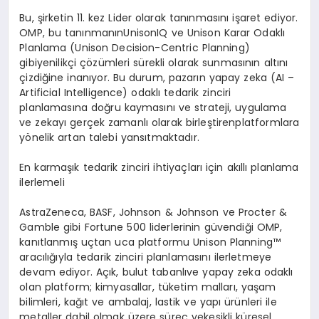
Bu,
şirketin
11.
kez
Lider
olarak
tanınmasını
işaret
ediyor
.
OMP, bu
tanınmanın
UnisonIQ
ve
Unison
Karar
Odaklı
Planlama
(
Unison
Decision-Centric
Planning)
gibi
yenilikçi
çözümleri
sürekli
olarak
sunmasını
n alt
ını
çizdiğine
inanıyor
. Bu
durum
,
pazarın
yapay
zeka
(AI –
Artificial
Intelligence)
odaklı
tedarik
zinciri
planlaması
na do
ğru
kaymasını
ve
strateji
,
uygulama
ve
zekayı
gerçek
zamanlı
olarak
birleştiren
platformlara
y
ö
nelik
artan
talebi
yansıtmaktadır
.
En
karmaşık
tedarik
zinciri
ihtiyaçları
için
akıllı
planlama
ilerlemeli
AstraZeneca, BASF, Johnson & Johnson
ve
Procter &
Gamble
gibi
Fortune 500
liderlerinin
gü
vendi
ği
OMP,
kanıtlanmış
uç
tan
uca
platformu
Unison Planning
™
aracılığıyla
tedarik
zinciri
planlamasını
ilerletmeye
devam
ediyor
.
Açık
,
bulut
tabanlı
ve
yapay
zeka
odaklı
olan
platform;
kimyasallar
,
tüketim
malları
,
yaşam
bilimleri
,
kağıt
ve
ambalaj
,
lastik
ve
yapı
ürünleri
ile
metaller
dahil
olmak
üzere
süreç
ve
kesikli
küresel