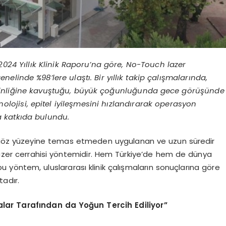
4 Yıllık Klinik Raporu’na göre, No-Touch lazer
linde %98’lere ulaştı. Bir yıllık takip çalışmalarında,
inliğine kavuştuğu, büyük çoğunluğunda gece görüşünde
olojisi, epitel iyileşmesini hızlandırarak operasyon
a katkıda bulundu.
e göz yüzeyine temas etmeden uygulanan ve uzun süredir
 lazer cerrahisi yöntemidir. Hem Türkiye’de hem de dünya
bu yöntem, uluslararası klinik çalışmaların sonuçlarına göre
adır.
lar Tarafından da Yoğun Tercih Ediliyor”