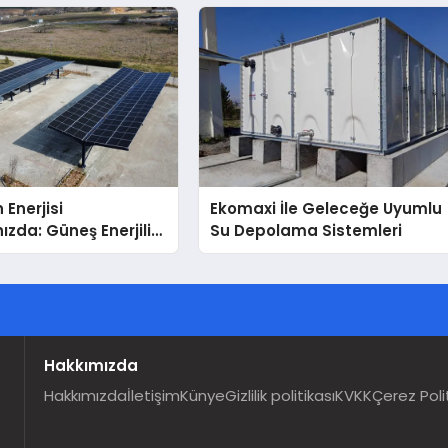
eneyimi
 Enerjisi
Ekomaxi İle Geleceğe Uyumlu
ızda: Güneş Enerjili
Su Depolama Sistemleri
Solar Otopark)
Hakkımızda
Hakkımızda
İletişim
Künye
Gizlilik politikası
KVKK
Çerez Poli