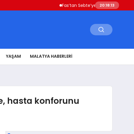
Fas’tan Sebte’ye Geçen Göçmenler Ülkeye D
20:18:14
YAŞAM
MALATYA HABERLERI
e, hasta konforunu