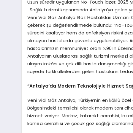
Uzun süredir uygulanan No-Touch lazer, 2025 y
. Sağlık turizmi kapsamında Antalya’ya gelen y
Veni Vidi Göz Antalya Göz Hastalıkları Uzmanı
çekerek şu değerlendirmede bulundu: “No-Touch
sürecini kısaltıyor hem de enfeksiyon riskini az
olmayan hastalarda güvenle uygulanabiliyor. A
hastalarımızın memnuniyet oranı %90’ın üzerind
Antalya’nın uluslararası sağlık turizmi merkezi
ulaşım imkânı ve çok dilli hasta danışmanlığı gi
sayede farklı ülkelerden gelen hastaların tedavi
“Antalya’da Modern Teknolojiyle Hizmet Sağ
Veni Vidi Göz Antalya, Türkiye’nin en köklü özel
Bölgesi’ndeki temsilcisi olarak modern tanı cihaz
hizmet veriyor. Merkez; katarakt cerrahisi, lazer
kornea cerrahisi ve çocuk göz sağlığı alanlar