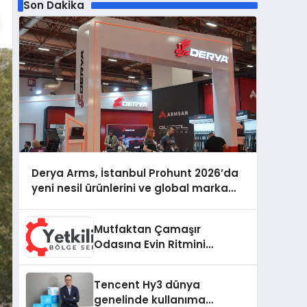
Son Dakika
Derya Arms, İstanbul Prohunt 2026’da
yeni nesil ürünlerini ve global marka
vizyonunu sergiledi
Mutfaktan Çamaşır
Odasına Evin Ritmini
Korumak: Hoover
Cihazlarında Dürüst Teknik
Tencent Hy3 dünya
Destek Deneyimi
genelinde kullanıma