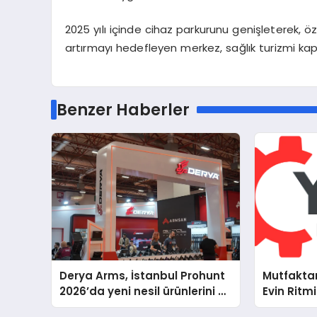
2025 yılı içinde cihaz parkurunu genişleterek, 
artırmayı hedefleyen merkez, sağlık turizmi k
Benzer Haberler
Derya Arms, İstanbul Prohunt
Mutfakta
2026’da yeni nesil ürünlerini ve
Evin Ritm
global marka vizyonunu
Cihazları