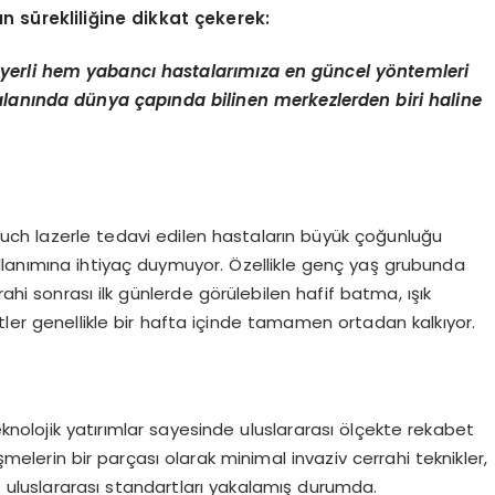
n sürekliliğine dikkat çekerek:
yerli hem yabancı hastalarımıza en güncel yöntemleri
alanında dünya çapında bilinen merkezlerden biri haline
Touch lazerle tedavi edilen hastaların büyük çoğunluğu
llanımına ihtiyaç duymuyor. Özellikle genç yaş grubunda
ahi sonrası ilk günlerde görülebilen hafif batma, ışık
tler genellikle bir hafta içinde tamamen ortadan kalkıyor.
teknolojik yatırımlar sayesinde uluslararası ölçekte rekabet
elerin bir parçası olarak minimal invaziv cerrahi teknikler,
de uluslararası standartları yakalamış durumda.