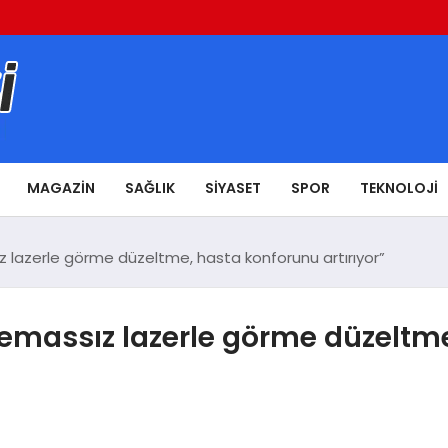
MAGAZIN
SAĞLIK
SIYASET
SPOR
TEKNOLOJI
z lazerle görme düzeltme, hasta konforunu artırıyor”
Temassız lazerle görme düzeltm