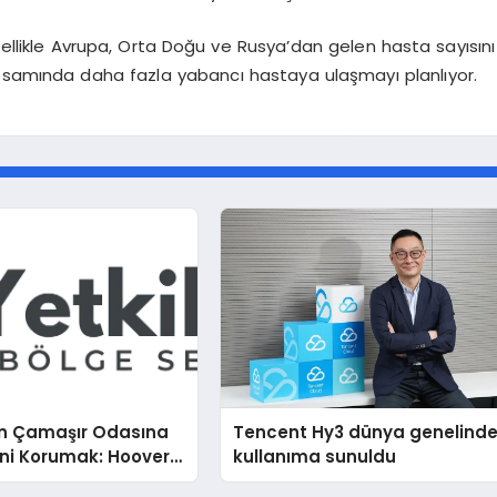
özellikle Avrupa, Orta Doğu ve Rusya’dan gelen hasta sayısını
apsamında daha fazla yabancı hastaya ulaşmayı planlıyor.
n Çamaşır Odasına
Tencent Hy3 dünya genelind
ini Korumak: Hoover
kullanıma sunuldu
nda Dürüst Teknik