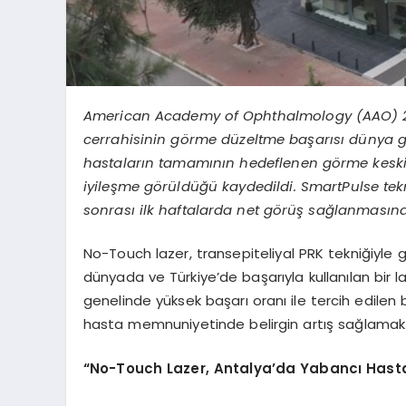
American Academy of Ophthalmology (AAO) 202
cerrahisinin görme düzeltme başarısı dünya gene
hastaların tamamının hedeflenen görme kesk
iyileşme görüldüğü kaydedildi. SmartPulse tekn
sonrası ilk haftalarda net görüş sağlanmasın
No-Touch lazer, transepiteliyal PRK tekniğiyl
dünyada ve Türkiye’de başarıyla kullanılan bir
genelinde yüksek başarı oranı ile tercih edilen 
hasta memnuniyetinde belirgin artış sağlamakt
“No-Touch Lazer, Antalya’da Yabancı Hasta