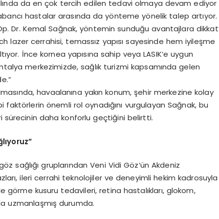
ılında da en çok tercih edilen tedavi olmaya devam ediyor
abancı hastalar arasında da yönteme yönelik talep artıyor.
 Op. Dr. Kemal Sağnak, yöntemin sunduğu avantajlara dikkat
 lazer cerrahisi, temassız yapısı sayesinde hem iyileşme
altıyor. İnce kornea yapısına sahip veya LASIK’e uygun
ntalya merkezimizde, sağlık turizmi kapsamında gelen
e.”
 olmasında, havaalanına yakın konum, şehir merkezine kolay
bi faktörlerin önemli rol oynadığını vurgulayan Sağnak, bu
 sürecinin daha konforlu geçtiğini belirtti.
lıyoruz”
 göz sağlığı gruplarından Veni Vidi Göz’ün Akdeniz
ları, ileri cerrahi teknolojiler ve deneyimli hekim kadrosuyla
le görme kusuru tedavileri, retina hastalıkları, glokom,
ında uzmanlaşmış durumda.