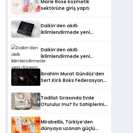
Marie Rose kozmetik
Aldı
sektörüne giriş yaptı
Daikin’den akıllı
iklimlendirmede yeni
dönem: Madoka Plus
Türkiye’de
Daikin’den akıllı
iklimlendirmede yeni
dönem: Madoka Plus
Türkiye’de
İbrahim Murat Gündüz’den
Sert Kick Boks Federasyonu
Eleştirisi
Tadilat Sırasında Evde
Oturulur mu? Ev Sahiplerinin
Bilmesi Gerekenler
Mirabellix, Türkiye’den
dünyaya uzanan güçlü