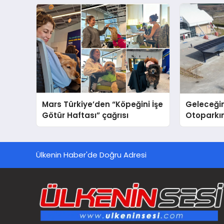
sergiledi
Destek D
Mars Türkiye’den “Köpeğini İşe
Geleceğin
Götür Haftası” çağrısı
Otoparkın
Carport (
Nedir?
Ülkenin Haber'de Doğru Adresi