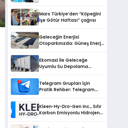
sunuldu
Mars Türkiye’den “Köpeğini
İşe Götür Haftası” çağrısı
Geleceğin Enerjisi
Otoparkınızda: Güneş Enerjili
Carport (Solar Otopark)
Nedir?
Ekomaxi İle Geleceğe
Uyumlu Su Depolama
Sistemleri
Telegram Grupları İçin
Pratik Rehber: Telegram
Grup Dizinleri Kullanıcılara
Ne Sağlar?
Kleen-Hy-Dro-Gen Inc., Sıfır
Karbon Emisyonlu Hidrojen
Isıtma Teknolojisinde ISO ve
TSSA Düzenleyici Onaylarını