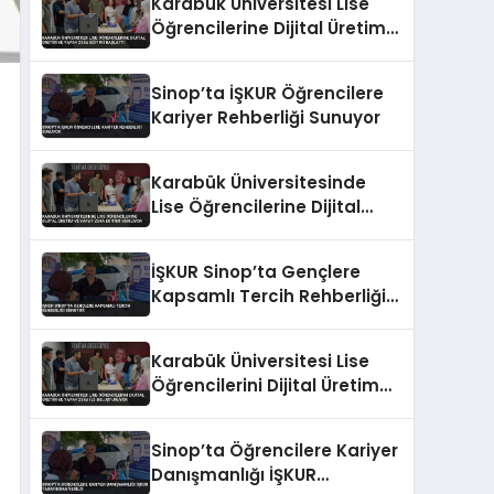
Karabük Üniversitesi Lise
Öğrencilerine Dijital Üretim
ve Yapay Zeka Eğitimi
Başlattı
Sinop’ta İŞKUR Öğrencilere
Kariyer Rehberliği Sunuyor
Karabük Üniversitesinde
Lise Öğrencilerine Dijital
Üretim ve Yapay Zeka
Eğitimi Veriliyor
İŞKUR Sinop’ta Gençlere
Kapsamlı Tercih Rehberliği
Sunuyor
Karabük Üniversitesi Lise
Öğrencilerini Dijital Üretim
ve Yapay Zeka ile
Buluşturuyor
Sinop’ta Öğrencilere Kariyer
Danışmanlığı İŞKUR