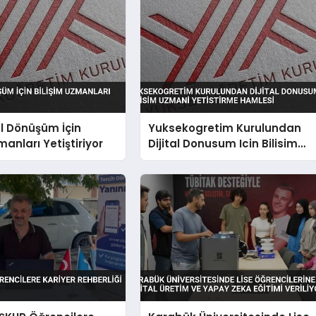
al Dönüşüm İçin
Yuksekogretim Kurulundan
manları Yetiştiriyor
Dijital Donusum Icin Bilisim
Uzmani Yetistirme Hamlesi