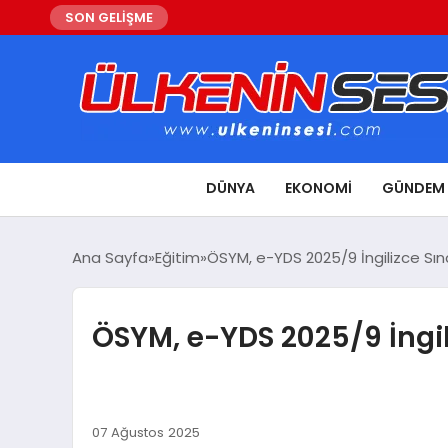
SON GELİŞME
DÜNYA
EKONOMI
GÜNDEM
Ana Sayfa
Eğitim
ÖSYM, e-YDS 2025/9 İngilizce Sına
ÖSYM, e-YDS 2025/9 İngil
07 Ağustos 2025