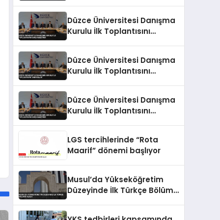
Tarafından Verildi
Düzce Üniversitesi Danışma
Kurulu İlk Toplantısını
Gerçekleştirdi
Düzce Üniversitesi Danışma
Kurulu İlk Toplantısını
Tamamladı
Düzce Üniversitesi Danışma
Kurulu İlk Toplantısını
Gerçekleştirdi
LGS tercihlerinde “Rota
Maarif” dönemi başlıyor
Musul’da Yükseköğretim
Düzeyinde İlk Türkçe Bölümü
Açıldı
YKS tedbirleri kapsamında