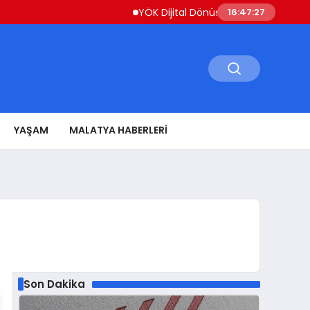
YÖK Dijital Dönüşüm İçin Bilişim Uzmanları 
16:47:28
YAŞAM
MALATYA HABERLERI
Son Dakika