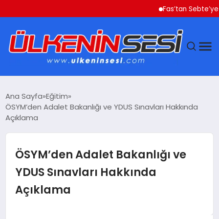
Fas’tan Sebte’ye Geçen
DÜNYA
Ana Sayfa
Eğitim
ÖSYM’den Adalet Bakanlığı ve YDUS Sınavları Hakkında
EKONOMI
Açıklama
GÜNDEM
ÖSYM’den Adalet Bakanlığı ve
MAGAZIN
YDUS Sınavları Hakkında
Açıklama
SAĞLIK
SIYASET