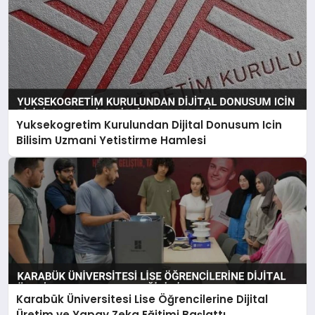
Yuksekogretim Kurulundan Dijital Donusum Icin
Bilisim Uzmani Yetistirme Hamlesi
Karabük Üniversitesi Lise Öğrencilerine Dijital
Üretim ve Yapay Zeka Eğitimi Başlattı