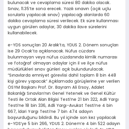
bulunacak ve cevaplama süresi 80 dakika olacak.
Sınav, 11.35’te sona erecek. Yazılı sınavın (açık uçlu
sorularla yapılacak sınav) yapılacağı alanlarda 60
dakika cevaplama süresi verilecek. Ek süre kullanması
uygun görülen adaylar, 30 dakika ilave sürelerini
kullanabilecek.
e-YDS sonuçları 20 Aralık’ta, YDUS 2. Dönem sonuçları
ise 29 Ocak’ta açıklanacak. Nüfus cüzdanı
bulunmayan veya nüfus cüzdanında kimlik numarası
ve fotoğraf olmayan adaylar için il ve ilçe nüfus
müdürlükleri sınav günleri açık bulundurulacak.
“Sınavlarda emniyet görevlisi dahil toplam 8 bin 448
kişi görev yapacak” Açıklamada görüşlerine yer verilen
ÖSYM Başkanı Prof. Dr. Bayram Ali Ersoy, Adalet
Bakanlığı Sınavları’nın Genel Yetenek ve Genel Kültür
Testi ile Ortak Alan Bilgisi Testi’ne 21 bin 322, Adli Yargı
Testi’ne 18 bin 336, Adli Yargı-Avukat Testi’ne 4 bin
667, İdari Yargı Testi’ne 7 bin 474 adayın
başvurduğunu bildirdi. Bu yıl içinde son kez yapılacak
e-YDS’ye 5 bin 266, YDUS 2. Dönem’e 4 bin 522 adayın