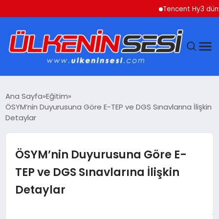
Tencent Hy3 dünya gen
DÜNYA
Ana Sayfa
Eğitim
ÖSYM’nin Duyurusuna Göre E-TEP ve DGS Sınavlarına İlişkin
EKONOMI
Detaylar
GÜNDEM
ÖSYM’nin Duyurusuna Göre E-
MAGAZIN
TEP ve DGS Sınavlarına İlişkin
Detaylar
SAĞLIK
SIYASET