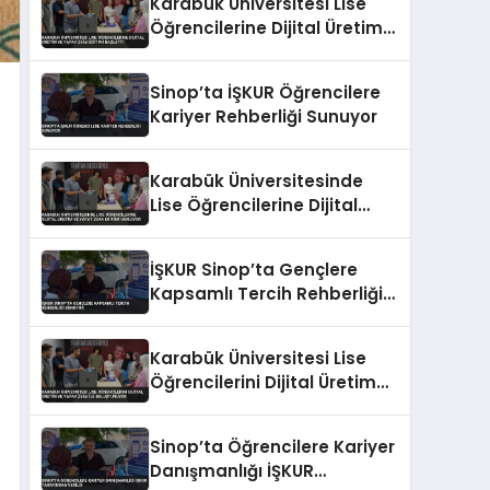
Karabük Üniversitesi Lise
Öğrencilerine Dijital Üretim
ve Yapay Zeka Eğitimi
Başlattı
Sinop’ta İŞKUR Öğrencilere
Kariyer Rehberliği Sunuyor
Karabük Üniversitesinde
Lise Öğrencilerine Dijital
Üretim ve Yapay Zeka
Eğitimi Veriliyor
İŞKUR Sinop’ta Gençlere
Kapsamlı Tercih Rehberliği
Sunuyor
Karabük Üniversitesi Lise
Öğrencilerini Dijital Üretim
ve Yapay Zeka ile
Buluşturuyor
Sinop’ta Öğrencilere Kariyer
Danışmanlığı İŞKUR