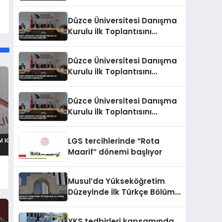
Tarafından Verildi
Düzce Üniversitesi Danışma
Kurulu İlk Toplantısını
Gerçekleştirdi
Düzce Üniversitesi Danışma
Kurulu İlk Toplantısını
Tamamladı
Düzce Üniversitesi Danışma
Kurulu İlk Toplantısını
Gerçekleştirdi
LGS tercihlerinde “Rota
Maarif” dönemi başlıyor
Musul’da Yükseköğretim
Düzeyinde İlk Türkçe Bölümü
Açıldı
YKS tedbirleri kapsamında