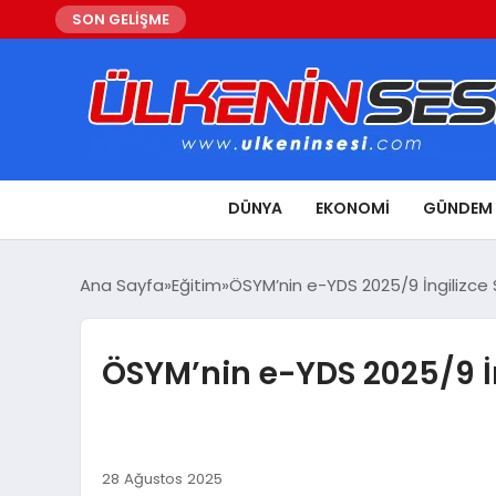
SON GELİŞME
DÜNYA
EKONOMI
GÜNDEM
Ana Sayfa
Eğitim
ÖSYM’nin e-YDS 2025/9 İngilizce S
ÖSYM’nin e-YDS 2025/9 İn
28 Ağustos 2025