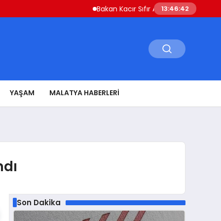
Bakan Kacır Sıfır Atık Projelerine 914 Milyon
13:46:43
YAŞAM
MALATYA HABERLERI
ndı
Son Dakika