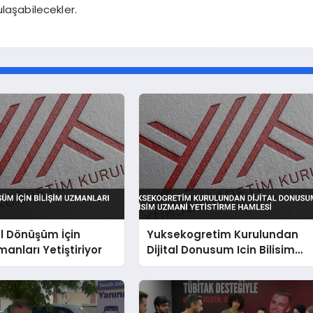
ulaşabilecekler.
al Dönüşüm İçin
Yuksekogretim Kurulundan
manları Yetiştiriyor
Dijital Donusum Icin Bilisim
Uzmani Yetistirme Hamlesi