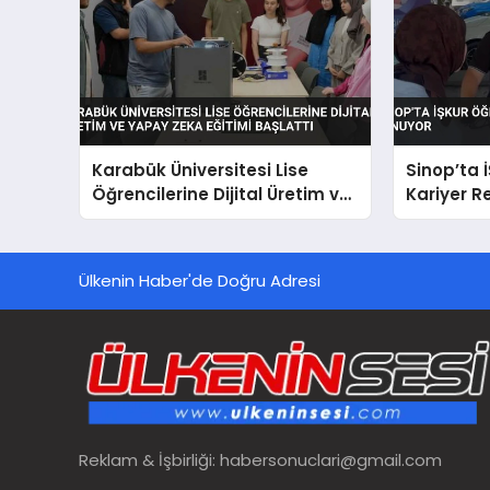
Karabük Üniversitesi Lise
Sinop’ta 
Öğrencilerine Dijital Üretim ve
Kariyer R
Yapay Zeka Eğitimi Başlattı
Ülkenin Haber'de Doğru Adresi
Reklam & İşbirliği:
habersonuclari@gmail.com