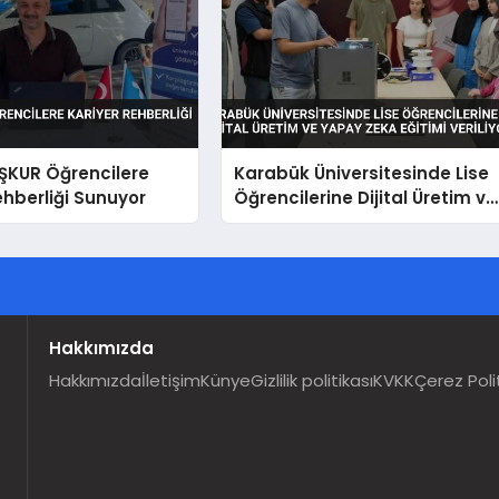
İŞKUR Öğrencilere
Karabük Üniversitesinde Lise
ehberliği Sunuyor
Öğrencilerine Dijital Üretim ve
Yapay Zeka Eğitimi Veriliyor
Hakkımızda
Hakkımızda
İletişim
Künye
Gizlilik politikası
KVKK
Çerez Poli