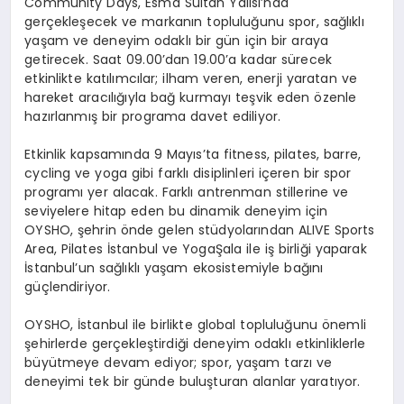
Community Days, Esma Sultan Yalısı’nda
gerçekleşecek ve markanın topluluğunu spor, sağlıklı
yaşam ve deneyim odaklı bir gün için bir araya
getirecek. Saat 09.00’dan 19.00’a kadar sürecek
etkinlikte katılımcılar; ilham veren, enerji yaratan ve
hareket aracılığıyla bağ kurmayı teşvik eden özenle
hazırlanmış bir programa davet ediliyor.
Etkinlik kapsamında 9 Mayıs’ta fitness, pilates, barre,
cycling ve yoga gibi farklı disiplinleri içeren bir spor
programı yer alacak. Farklı antrenman stillerine ve
seviyelere hitap eden bu dinamik deneyim için
OYSHO, şehrin önde gelen stüdyolarından ALIVE Sports
Area, Pilates İstanbul ve YogaŞala ile iş birliği yaparak
İstanbul’un sağlıklı yaşam ekosistemiyle bağını
güçlendiriyor.
OYSHO, İstanbul ile birlikte global topluluğunu önemli
şehirlerde gerçekleştirdiği deneyim odaklı etkinliklerle
büyütmeye devam ediyor; spor, yaşam tarzı ve
deneyimi tek bir günde buluşturan alanlar yaratıyor.