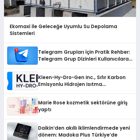
Ekomaxi İle Geleceğe Uyumlu Su Depolama
Sistemleri
Telegram Grupları İçin Pratik Rehber:
Telegram Grup Dizinleri Kullanıcılara
Ne Sağlar?
Kleen-Hy-Dro-Gen Inc., Sıfır Karbon
Emisyonlu Hidrojen Isıtma
Teknolojisinde ISO ve TSSA
Düzenleyici Onaylarını Aldı
Marie Rose kozmetik sektörüne giriş
yaptı
Daikin’den akıllı iklimlendirmede yeni
dönem: Madoka Plus Türkiye’de