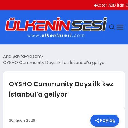
Katar ABD İran Gerili
DÜNYA
Ana Sayfa
Yaşam
OYSHO Community Days ilk kez İstanbul’a geliyor
EKONOMI
GÜNDEM
OYSHO Community Days ilk kez
İstanbul’a geliyor
MAGAZIN
SAĞLIK
Paylaş
30 Nisan 2026
SIYASET