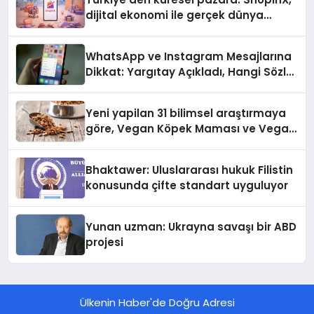
dijital ekonomi ile gerçek dünya
alışverişini bir araya getirmeyi
hedefliyor
WhatsApp ve Instagram Mesajlarına
Dikkat: Yargıtay Açıkladı, Hangi Sözler
‘Cinsel Taciz’ Sayılıyor?
Yeni yapilan 31 bilimsel araştırmaya
göre, Vegan Köpek Maması ve Vegan
Kedi Mamasının İyi Sindirildiğini
Ortaya Koydu
Bhaktawer: Uluslararası hukuk Filistin
konusunda çifte standart uyguluyor
Yunan uzman: Ukrayna savaşı bir ABD
projesi
Ülkenin Haber'de Doğru Adresi