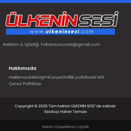
Reklam & İşbirliği:
habersonuclari@gmail.com
Hakkımızda
Hakkımızda
İletişim
Künye
Gizlilik politikası
KVKK
Çerez Politikası
Copyright © 2025 Tüm hakları ÜLKENİN SESİ 'de saklıdır.
Seobaz Haber Teması
Mersin Haber
Mersin Lojistik