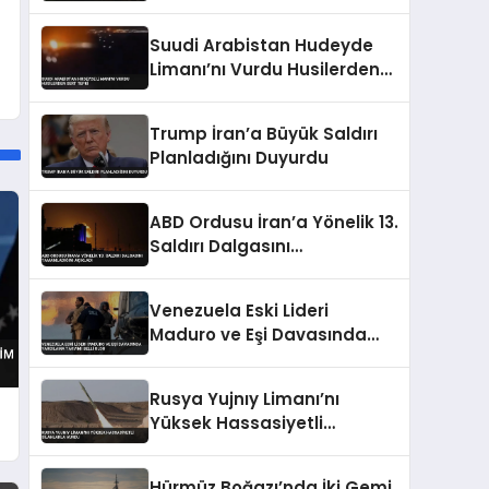
Yaralı
Suudi Arabistan Hudeyde
Limanı’nı Vurdu Husilerden
Sert Tepki
Trump İran’a Büyük Saldırı
Planladığını Duyurdu
ABD Ordusu İran’a Yönelik 13.
Saldırı Dalgasını
Tamamladığını Açıkladı
Venezuela Eski Lideri
Maduro ve Eşi Davasında
Yargılama Takvimi Belli
Oldu
Rusya Yujnıy Limanı’nı
Yüksek Hassasiyetli
Silahlarla Vurdu
Hürmüz Boğazı’nda İki Gemi