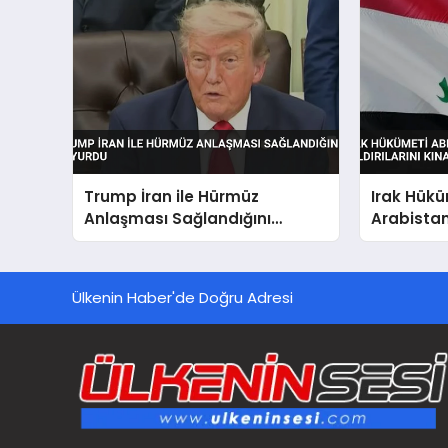
Trump İran ile Hürmüz
Irak Hükü
Anlaşması Sağlandığını
Arabistan
Duyurdu
Kınadı Eg
Vurgusu
Ülkenin Haber'de Doğru Adresi