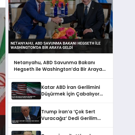
Netanyahu, ABD Savunma Bakanı
Hegseth ile Washington’da Bir Araya
Geldi
Katar ABD İran Gerilimini
Düşürmek İçin Çabalıyor
Hürmüz Boğazı Önceliği
Trump İran’a ‘Çok Sert
Vuracağız’ Dedi Gerilim
Tırmanıyor