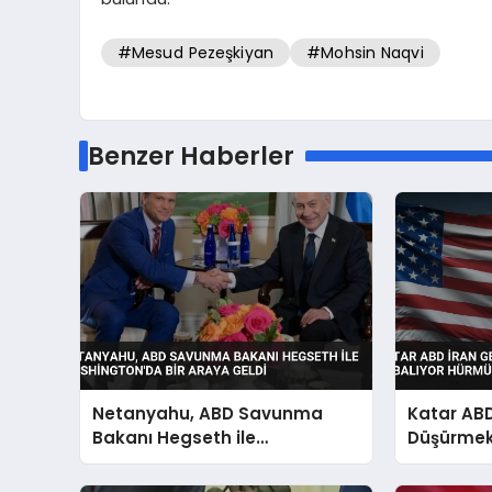
#Mesud Pezeşkiyan
#Mohsin Naqvi
Benzer Haberler
Netanyahu, ABD Savunma
Katar ABD
Bakanı Hegseth ile
Düşürmek 
Washington’da Bir Araya
Hürmüz Bo
Geldi