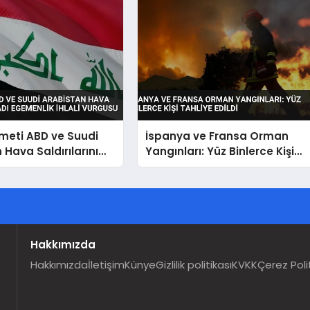
meti ABD ve Suudi
İspanya ve Fransa Orman
 Hava Saldırılarını
Yangınları: Yüz Binlerce Kişi
emenlik İhlali
Tahliye Edildi
Hakkımızda
Hakkımızda
İletişim
Künye
Gizlilik politikası
KVKK
Çerez Poli