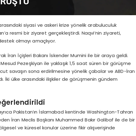
rasındaki siyasi ve askeri krize yönelik arabuluculuk
a resmi bir ziyaret gerçekleştirdi. Naqvi’nin ziyareti,
 destek olmayı amaçlıyor.
k İran İçişleri Bakanı İskender Mumini ile bir araya geldi.
Mesud Pezeşkiyan ile yaklaşık 1,5 saat süren bir görüşme
ut savaşın sona erdirilmesine yönelik çabalar ve ABD-İran
dı. İki ülke arasındaki ilişkiler de görüşmenin gündem
eğerlendirildi
ayrıca Pakistan’ın İslamabad kentinde Washington-Tahran
 eden İran Meclis Başkanı Muhammed Bakır Galibaf ile de bir
gesel ve küresel konular üzerine fikir alışverişinde