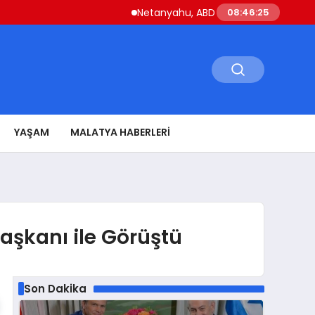
Netanyahu, ABD Savunma Bakanı Hegseth il
08:46:26
YAŞAM
MALATYA HABERLERI
aşkanı ile Görüştü
Son Dakika