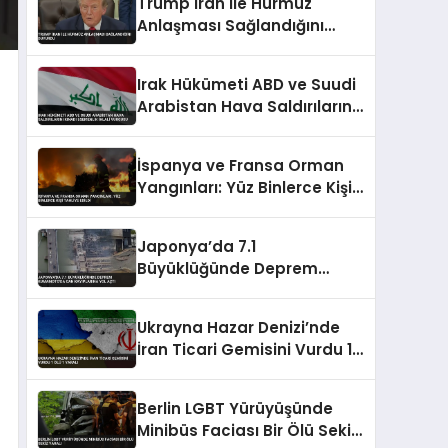
Trump İran ile Hürmüz
Anlaşması Sağlandığını
Duyurdu
Irak Hükümeti ABD ve Suudi
Arabistan Hava Saldırılarını
Kınadı Egemenlik İhlali
Vurgusu
İspanya ve Fransa Orman
Yangınları: Yüz Binlerce Kişi
Tahliye Edildi
Japonya’da 7.1
Büyüklüğünde Deprem
Kumamoto’da Can
Kayıplarına Yol Açtı
Ukrayna Hazar Denizi’nde
İran Ticari Gemisini Vurdu 1
Ölü 1 Yaralı
Berlin LGBT Yürüyüşünde
Minibüs Faciası Bir Ölü Sekiz