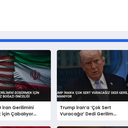
 İran Gerilimini
Trump İran’a ‘Çok Sert
İçin Çabalıyor
Vuracağız’ Dedi Gerilim
ğazı Önceliği
Tırmanıyor