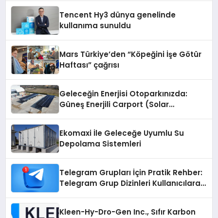
Tencent Hy3 dünya genelinde
kullanıma sunuldu
Mars Türkiye’den “Köpeğini İşe Götür
Haftası” çağrısı
Geleceğin Enerjisi Otoparkınızda:
Güneş Enerjili Carport (Solar
Otopark) Nedir?
Ekomaxi İle Geleceğe Uyumlu Su
Depolama Sistemleri
Telegram Grupları İçin Pratik Rehber:
Telegram Grup Dizinleri Kullanıcılara
Ne Sağlar?
Kleen-Hy-Dro-Gen Inc., Sıfır Karbon