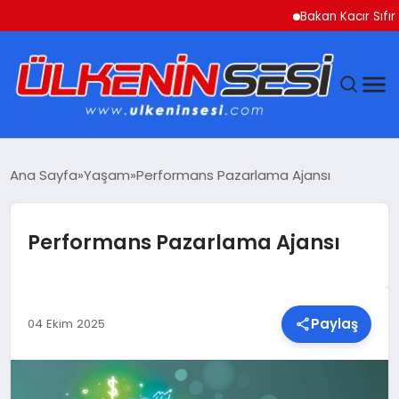
Bakan Kacır Sıfır Atık P
DÜNYA
Ana Sayfa
Yaşam
Performans Pazarlama Ajansı
EKONOMI
Performans Pazarlama Ajansı
GÜNDEM
MAGAZIN
Paylaş
04 Ekim 2025
SAĞLIK
SIYASET