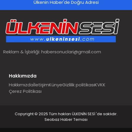
Ülkenin Haber'de Doğru Adresi
Reklam & İşbirliği:
habersonuclari@gmail.com
Hakkımızda
Hakkımızda
İletişim
Künye
Gizlilik politikası
KVKK
Çerez Politikası
Copyright © 2025 Tüm hakları ÜLKENİN SESİ 'de saklıdır.
Seobaz Haber Teması