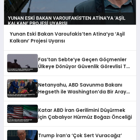
Yunan Eski Bakan Varoufakis’ten Atina’ya ‘Aşil
Kalkanı’ Projesi Uyarısı
Fas’tan Sebte’ye Geçen Göçmenler
Ülkeye Dönüyor Güvenlik Görevlisi Taş
Attı
Netanyahu, ABD Savunma Bakanı
Hegseth ile Washington’da Bir Araya
Geldi
Katar ABD İran Gerilimini Düşürmek
İçin Çabalıyor Hürmüz Boğazı Önceliği
Trump İran’a ‘Çok Sert Vuracağız’