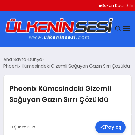
Bakan Kacır Sıfır Atık P
DÜNYA
Ana Sayfa
Dünya
Phoenix Kümesindeki Gizemli Soğuyan Gazın Sırrı Çözüldü
EKONOMI
GÜNDEM
Phoenix Kümesindeki Gizemli
Soğuyan Gazın Sırrı Çözüldü
MAGAZIN
SAĞLIK
Paylaş
19 Şubat 2025
SIYASET