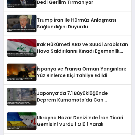
Dedi Gerilim Tırmanıyor
Trump İran ile Hürmüz Anlaşması
Sağlandığını Duyurdu
Irak Hükümeti ABD ve Suudi Arabistan
Hava Saldırılarını Kınadı Egemenlik
İhlali Vurgusu
İspanya ve Fransa Orman Yangınları:
Yüz Binlerce Kişi Tahliye Edildi
Japonya’da 7.1 Büyüklüğünde
Deprem Kumamoto’da Can
Kayıplarına Yol Açtı
Ukrayna Hazar Denizi’nde İran Ticari
Gemisini Vurdu 1 Ölü 1 Yaralı