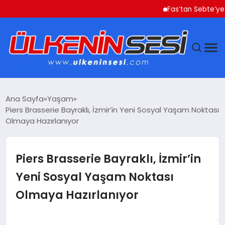
Fas’tan Sebte’ye Geçe
DÜNYA
Ana Sayfa
Yaşam
Piers Brasserie Bayraklı, İzmir’in Yeni Sosyal Yaşam Noktası
EKONOMI
Olmaya Hazırlanıyor
GÜNDEM
Piers Brasserie Bayraklı, İzmir’in
MAGAZIN
Yeni Sosyal Yaşam Noktası
Olmaya Hazırlanıyor
SAĞLIK
SIYASET