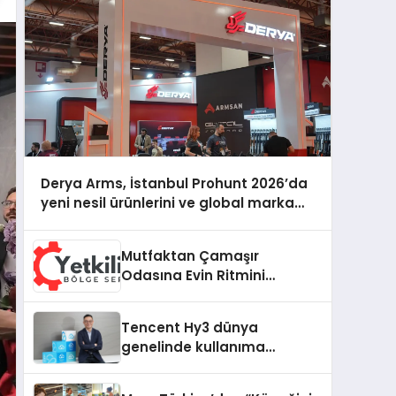
Derya Arms, İstanbul Prohunt 2026’da
yeni nesil ürünlerini ve global marka
vizyonunu sergiledi
Mutfaktan Çamaşır
Odasına Evin Ritmini
Korumak: Hoover
Cihazlarında Dürüst Teknik
Tencent Hy3 dünya
Destek Deneyimi
genelinde kullanıma
sunuldu