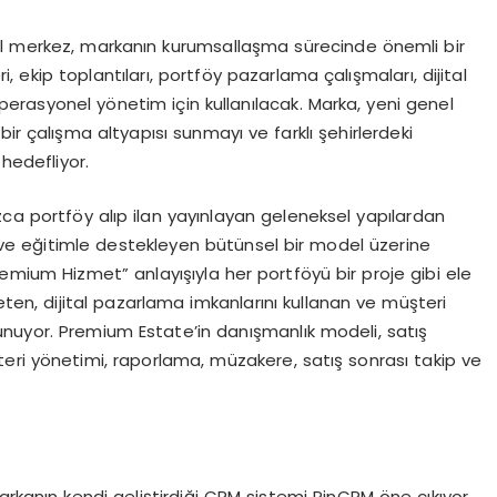
el merkez, markanın kurumsallaşma sürecinde önemli bir
ekip toplantıları, portföy pazarlama çalışmaları, dijital
 operasyonel yönetim için kullanılacak. Marka, yeni genel
ir çalışma altyapısı sunmayı ve farklı şehirlerdeki
 hedefliyor.
a portföy alıp ilan yayınlayan geleneksel yapılardan
ji ve eğitimle destekleyen bütünsel bir model üzerine
mium Hizmet” anlayışıyla her portföyü bir proje gibi ele
öneten, dijital pazarlama imkanlarını kullanan ve müşteri
nuyor. Premium Estate’in danışmanlık modeli, satış
eri yönetimi, raporlama, müzakere, satış sonrası takip ve
arkanın kendi geliştirdiği CRM sistemi PinCRM öne çıkıyor.