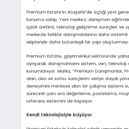
Premium Estate’in Ataşehir’de açtığı yeni gen
konuma sahip. Yeni merkez; danışman eğitimleri, 
içerik üretimi, teknoloji geliştirme süreçleri ve
merkezle birlikte danışmanlarına daha sistemli b
ekipleriyle daha bütünleşik bir yapı oluşturmayı
Premium Estate, gayrimenkul sektöründe yalnızc
ayrışarak; danışmanlarını sistem, veri, teknolo
konumlanıyor. Marka, “Premium Danışmanlar, Pre
alan, alıcı ve satıcı süreçlerini veriye dayalı y
deneyimini merkeze alan bir çalışma sistemi su
sürecinin yanı sıra değerleme, pazarlama, müşt
referans sistemini de kapsıyor.
Kendi teknolojisiyle büyüyor
Premium Estate’in teknoloji odaklı yapısında, m