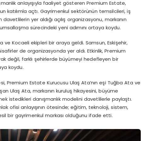
şmanlık anlayışıyla faaliyet gösteren Premium Estate,
n katılımla açtı. Gayrimenkul sektörünün temsilcileri, iş
n davetlilerin yer aldığı açılış organizasyonu, markanın
rumsallaşma sürecindeki yeni adımını ortaya koydu.
a ve Kocaeli ekipleri bir araya geldi. Samsun, Eskişehir,
misafirler de organizasyonda yer aldı. Etkinlik, Premium
rak değil, farklı şehirlerde büyümeyi hedefleyen bir
aya koydu.
esi, Premium Estate Kurucusu Ulaş Ata’nın eşi Tuğba Ata ve
uşan Ulaş Ata, markanın kuruluş hikayesini, büyüme
k istedikleri danışmanlık modelini davetlilerle paylaştı.
 ofisi anlayışının ötesinde; eğitim, teknoloji, sistem,
il bir gayrimenkul markası olduğunu ifade etti.