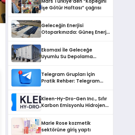
Mars Türkiye’den “Köpeğini
İşe Götür Haftası” çağrısı
Geleceğin Enerjisi
Otoparkınızda: Güneş Enerjili
Carport (Solar Otopark)
Nedir?
Ekomaxi İle Geleceğe
Uyumlu Su Depolama
Sistemleri
Telegram Grupları İçin
Pratik Rehber: Telegram
Grup Dizinleri Kullanıcılara
Ne Sağlar?
Kleen-Hy-Dro-Gen Inc., Sıfır
Karbon Emisyonlu Hidrojen
Isıtma Teknolojisinde ISO ve
TSSA Düzenleyici Onaylarını
Marie Rose kozmetik
Aldı
sektörüne giriş yaptı