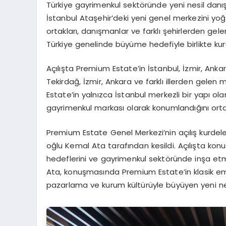
Türkiye gayrimenkul sektöründe yeni nesil danı
İstanbul Ataşehir’deki yeni genel merkezini yoğu
ortakları, danışmanlar ve farklı şehirlerden gele
Türkiye genelinde büyüme hedefiyle birlikte ku
Açılışta Premium Estate’in İstanbul, İzmir, Ankar
Tekirdağ, İzmir, Ankara ve farklı illerden gelen 
Estate’in yalnızca İstanbul merkezli bir yapı ola
gayrimenkul markası olarak konumlandığını ort
Premium Estate Genel Merkezi’nin açılış kurdel
oğlu Kemal Ata tarafından kesildi. Açılışta kon
hedeflerini ve gayrimenkul sektöründe inşa etme
Ata, konuşmasında Premium Estate’in klasik emlak
pazarlama ve kurum kültürüyle büyüyen yeni nes