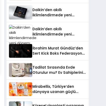
Daikin’den akıllı
iklimlendirmede yeni
dönem: Madoka Plus
Türkiye’de
Daikin’den akıllı
iklimlendirmede yeni
dönem: Madoka Plus
Türkiye’de
İbrahim Murat Gündüz’den
Sert Kick Boks Federasyonu
Eleştirisi
Tadilat Sırasında Evde
Oturulur mu? Ev Sahiplerinin
Bilmesi Gerekenler
Mirabellix, Türkiye’den
dünyaya uzanan güçlü
büyümesini sürdürüyor
Küresel rinoplasti pazarının