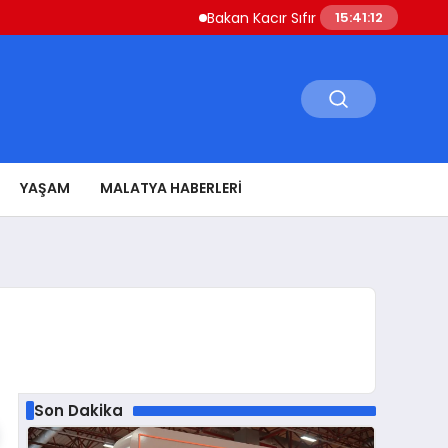
Bakan Kacır Sıfır Atık Projelerine 914 Milyon Li
15:41:13
YAŞAM
MALATYA HABERLERI
Son Dakika