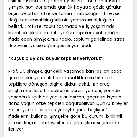
Psikoloji Bölümü Öğretim Üyesi Prof. Dr. Ömer Faruk
Şimşek, son dönemde günlük hayatta gözle görülür
biçimde artan öfke ve tahammülsüzlüğün, bireysel
değil toplumsal bir gerilimin yansıması olduğunu
belirtti. Trafikte, toplu taşımada ve iş yaşamında
küçük aksaklıkların dahi yoğun tepkilere yol açtığını
ifade eden Şimşek, “Bu tablo, toplum genelinde stres
düzeyinin yükseldiğini gösteriyor” dedi.
“Küçük olaylara büyük tepkiler veriyoruz”
Prof. Dr. Şimşek, gündelik yaşamda karşılaşılan basit
gecikmeler ya da iletişim aksaklıklarının bile sert
tepkilere dönüşebildiğine dikkat çekti. “Bir araç
sıkıştırması, kısa bir bekleme süresi ya da iş yerinde
yaşanan küçük bir yanlış anlaşılma, geçmişe kıyasla
daha yoğun öfke tepkileri doğurabiliyor. Çünkü bireyler
zaten yüksek bir stres yüküyle güne başlıyor,”
ifadelerini kullandı. Şimşek’e göre bu durum, birikimli
stresin küçük tetikleyicilerle açığa çıkması şeklinde
ilerliyor.