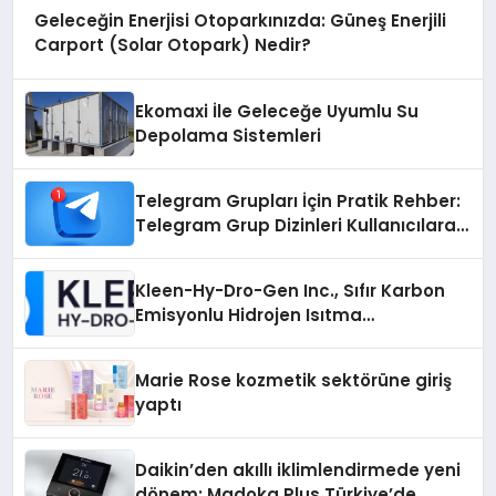
Geleceğin Enerjisi Otoparkınızda: Güneş Enerjili
Carport (Solar Otopark) Nedir?
Ekomaxi İle Geleceğe Uyumlu Su
Depolama Sistemleri
Telegram Grupları İçin Pratik Rehber:
Telegram Grup Dizinleri Kullanıcılara
Ne Sağlar?
Kleen-Hy-Dro-Gen Inc., Sıfır Karbon
Emisyonlu Hidrojen Isıtma
Teknolojisinde ISO ve TSSA
Düzenleyici Onaylarını Aldı
Marie Rose kozmetik sektörüne giriş
yaptı
Daikin’den akıllı iklimlendirmede yeni
dönem: Madoka Plus Türkiye’de