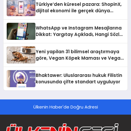
Türkiye’den küresel pazara: ShopinX,
dijital ekonomi ile gerçek dünya
alışverişini bir araya getirmeyi
hedefliyor
WhatsApp ve Instagram Mesajlarına
Dikkat: Yargıtay Açıkladı, Hangi Sözler
‘Cinsel Taciz’ Sayılıyor?
Yeni yapilan 31 bilimsel araştırmaya
göre, Vegan Köpek Maması ve Vegan
Kedi Mamasının İyi Sindirildiğini
Ortaya Koydu
Bhaktawer: Uluslararası hukuk Filistin
konusunda çifte standart uyguluyor
Ülkenin Haber'de Doğru Adresi