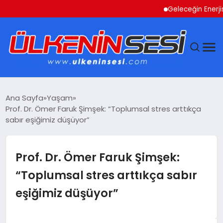
Geleceğin Enerjisi Ot
DÜNYA
Ana Sayfa
Yaşam
Prof. Dr. Ömer Faruk Şimşek: “Toplumsal stres arttıkça
EKONOMI
sabır eşiğimiz düşüyor”
GÜNDEM
Prof. Dr. Ömer Faruk Şimşek:
MAGAZIN
“Toplumsal stres arttıkça sabır
eşiğimiz düşüyor”
SAĞLIK
SIYASET