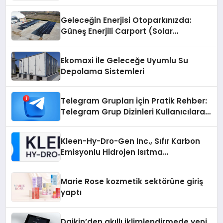
Geleceğin Enerjisi Otoparkınızda:
Güneş Enerjili Carport (Solar
Otopark) Nedir?
Ekomaxi İle Geleceğe Uyumlu Su
Depolama Sistemleri
Telegram Grupları İçin Pratik Rehber:
Telegram Grup Dizinleri Kullanıcılara
Ne Sağlar?
Kleen-Hy-Dro-Gen Inc., Sıfır Karbon
Emisyonlu Hidrojen Isıtma
Teknolojisinde ISO ve TSSA
Düzenleyici Onaylarını Aldı
Marie Rose kozmetik sektörüne giriş
yaptı
Daikin’den akıllı iklimlendirmede yeni