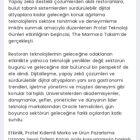
Yapay zeka destekli çözümlerden akıllı restoranlara,
bulut tabanlı sistemlerden sürdürülebilir dijital
altyapılara kadar geleceğin konuk ağırlama
teknolojilerini sektöre tanıtmak ve deneyimleme
imkânı sunmak amacıyla düzenlenen Protel Teknoloji
Günleri etkinliğinin beşincisi, The Marmara Taksim’de
gerçekleşti.
Restoran teknolojilerinin geleceğine odaklanan
etkinlikte yalnızca teknolojik yenilikler değil; sektörün
bugünü ve geleceğine dair bütüncül bir perspektif de
ele alındı. Dijitalleşme, yapay zekâ çözümleri ve
sürdürülebilir dijital altyapıların yanı sıra gastronomi
trendleri, işletme yönetimi ve müşteri deneyimi gibi
konular tartışıldı. Üniversitelerden akademisyenler,
danışmanlar, şefler, yöneticiler ve dünyanın lider
teknoloji markalarından Oracle temsilcileri, gün
boyunca sektörün geleceğine farklı açılardan katkı
sundu.
Etkinlik, Protel Kıdemli Marka ve Ürün Pazarlama
Uzmanı Sevgi Didem Kan’ın açılış konuşmasıyla başladı.