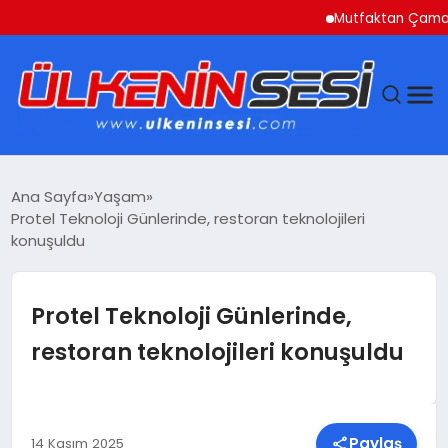
Mutfaktan Çamaşır Oda
DÜNYA
Ana Sayfa
Yaşam
Protel Teknoloji Günlerinde, restoran teknolojileri
EKONOMI
konuşuldu
GÜNDEM
Protel Teknoloji Günlerinde,
MAGAZIN
restoran teknolojileri konuşuldu
SAĞLIK
SIYASET
Paylaş
14 Kasım 2025