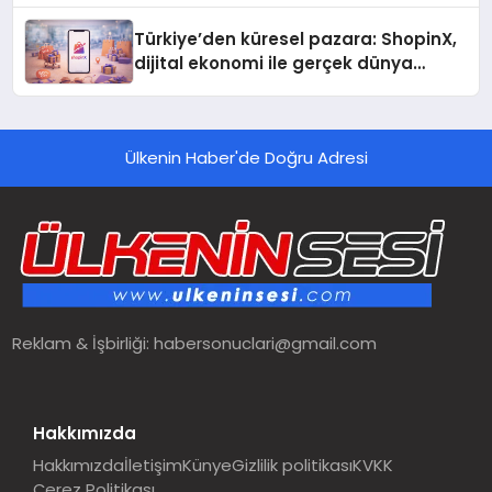
Türkiye’den küresel pazara: ShopinX,
dijital ekonomi ile gerçek dünya
alışverişini bir araya getirmeyi
hedefliyor
Ülkenin Haber'de Doğru Adresi
Reklam & İşbirliği:
habersonuclari@gmail.com
Hakkımızda
Hakkımızda
İletişim
Künye
Gizlilik politikası
KVKK
Çerez Politikası