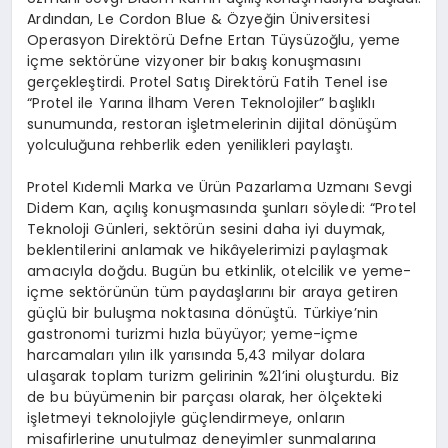
Ardından, Le Cordon Blue & Özyeğin Üniversitesi
Operasyon Direktörü Defne Ertan Tüysüzoğlu, yeme
içme sektörüne vizyoner bir bakış konuşmasını
gerçekleştirdi. Protel Satış Direktörü Fatih Tenel ise
“Protel ile Yarına İlham Veren Teknolojiler” başlıklı
sunumunda, restoran işletmelerinin dijital dönüşüm
yolculuğuna rehberlik eden yenilikleri paylaştı.
Protel Kıdemli Marka ve Ürün Pazarlama Uzmanı Sevgi
Didem Kan, açılış konuşmasında şunları söyledi: “Protel
Teknoloji Günleri, sektörün sesini daha iyi duymak,
beklentilerini anlamak ve hikâyelerimizi paylaşmak
amacıyla doğdu. Bugün bu etkinlik, otelcilik ve yeme-
içme sektörünün tüm paydaşlarını bir araya getiren
güçlü bir buluşma noktasına dönüştü. Türkiye’nin
gastronomi turizmi hızla büyüyor; yeme-içme
harcamaları yılın ilk yarısında 5,43 milyar dolara
ulaşarak toplam turizm gelirinin %21’ini oluşturdu. Biz
de bu büyümenin bir parçası olarak, her ölçekteki
işletmeyi teknolojiyle güçlendirmeye, onların
misafirlerine unutulmaz deneyimler sunmalarına