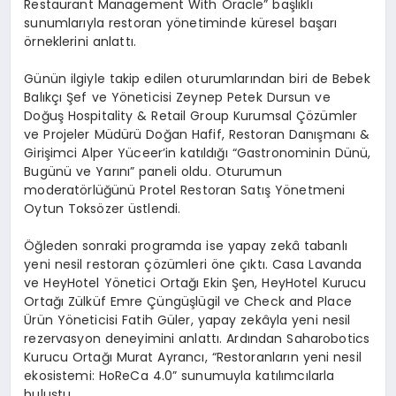
Restaurant Management With Oracle” başlıklı
sunumlarıyla restoran yönetiminde küresel başarı
örneklerini anlattı.
Günün ilgiyle takip edilen oturumlarından biri de Bebek
Balıkçı Şef ve Yöneticisi Zeynep Petek Dursun ve
Doğuş Hospitality & Retail Group Kurumsal Çözümler
ve Projeler Müdürü Doğan Hafif, Restoran Danışmanı &
Girişimci Alper Yüceer’in katıldığı “Gastronominin Dünü,
Bugünü ve Yarını” paneli oldu. Oturumun
moderatörlüğünü Protel Restoran Satış Yönetmeni
Oytun Toksözer üstlendi.
Öğleden sonraki programda ise yapay zekâ tabanlı
yeni nesil restoran çözümleri öne çıktı. Casa Lavanda
ve HeyHotel Yönetici Ortağı Ekin Şen, HeyHotel Kurucu
Ortağı Zülküf Emre Çüngüşlügil ve Check and Place
Ürün Yöneticisi Fatih Güler, yapay zekâyla yeni nesil
rezervasyon deneyimini anlattı. Ardından Saharobotics
Kurucu Ortağı Murat Ayrancı, “Restoranların yeni nesil
ekosistemi: HoReCa 4.0” sunumuyla katılımcılarla
buluştu.