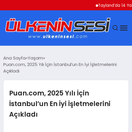
Tayland’da 14 Yaşındaki
DÜNYA
Ana Sayfa
Yaşam
Puan.com, 2025 Yılı İçin İstanbul’un En İyi İşletmelerini
EKONOMI
Açıkladı
GÜNDEM
Puan.com, 2025 Yılı İçin
MAGAZIN
İstanbul’un En İyi İşletmelerini
Açıkladı
SAĞLIK
SIYASET