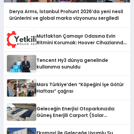
Derya Arms, İstanbul Prohunt 2026’da yeni nesil
ürünlerini ve global marka vizyonunu sergiledi
Mutfaktan Çamaşır Odasına Evin
Ritmini Korumak: Hoover Cihazlarında
Dürüst Teknik Destek Deneyimi
Tencent Hy3 dünya genelinde
kullanıma sunuldu
Mars Türkiye’den “Köpeğini İşe Götür
Haftası” çağrısı
Geleceğin Enerjisi Otoparkınızda:
Güneş Enerjili Carport (Solar
Otopark) Nedir?
Ekomaxi İle Geleceğe Uyumlu Su