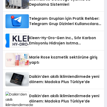
Depolama Sistemleri
Telegram Grupları İçin Pratik Rehber:
Telegram Grup Dizinleri Kullanıcılara
Ne Sağlar?
Kleen-Hy-Dro-Gen Inc., Sıfır Karbon
Emisyonlu Hidrojen Isıtma
Teknolojisinde ISO ve TSSA
Düzenleyici Onaylarını Aldı
Marie Rose kozmetik sektörüne giriş
yaptı
Daikin’den akıllı iklimlendirmede yeni
dönem: Madoka Plus Türkiye’de
Daikin’den akıllı iklimlendirmede yeni
dönem: Madoka Plus Türkiye’de