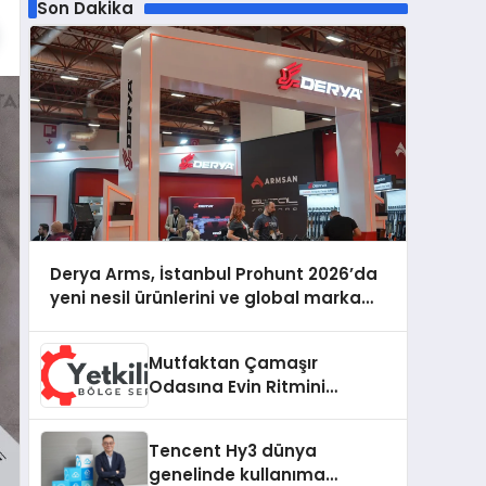
Son Dakika
Derya Arms, İstanbul Prohunt 2026’da
yeni nesil ürünlerini ve global marka
vizyonunu sergiledi
Mutfaktan Çamaşır
Odasına Evin Ritmini
Korumak: Hoover
Cihazlarında Dürüst Teknik
Tencent Hy3 dünya
Destek Deneyimi
genelinde kullanıma