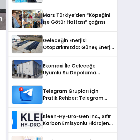
sunuldu
Mars Türkiye’den “Köpeğini
İşe Götür Haftası” çağrısı
Geleceğin Enerjisi
Otoparkınızda: Güneş Enerjili
Carport (Solar Otopark)
Nedir?
Ekomaxi İle Geleceğe
Uyumlu Su Depolama
Sistemleri
Telegram Grupları İçin
Pratik Rehber: Telegram
Grup Dizinleri Kullanıcılara
Ne Sağlar?
Kleen-Hy-Dro-Gen Inc., Sıfır
Karbon Emisyonlu Hidrojen
Isıtma Teknolojisinde ISO ve
TSSA Düzenleyici Onaylarını