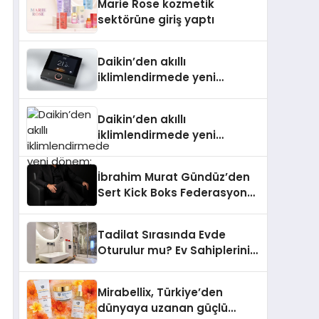
Marie Rose kozmetik
Aldı
sektörüne giriş yaptı
Daikin’den akıllı
iklimlendirmede yeni
dönem: Madoka Plus
Türkiye’de
Daikin’den akıllı
iklimlendirmede yeni
dönem: Madoka Plus
Türkiye’de
İbrahim Murat Gündüz’den
Sert Kick Boks Federasyonu
Eleştirisi
Tadilat Sırasında Evde
Oturulur mu? Ev Sahiplerinin
Bilmesi Gerekenler
Mirabellix, Türkiye’den
dünyaya uzanan güçlü