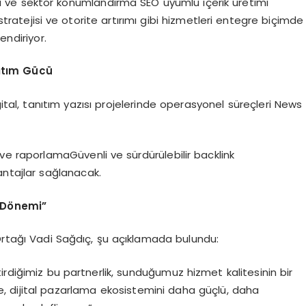
zi ve sektör konumlandırma SEO uyumlu içerik üretimi
 stratejisi ve otorite artırımı gibi hizmetleri entegre biçimde
ndiriyor.
ıtım Gücü
gital, tanıtım yazısı projelerinde operasyonel süreçleri News
 ve raporlamaGüvenli ve sürdürülebilir backlink
ntajlar sağlanacak.
r Dönemi”
 Ortağı Vadi Sağdıç, şu açıklamada bulundu:
irdiğimiz bu partnerlik, sunduğumuz hizmet kalitesinin bir
ikte, dijital pazarlama ekosistemini daha güçlü, daha