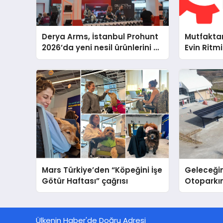
Derya Arms, İstanbul Prohunt
Mutfakta
2026’da yeni nesil ürünlerini ve
Evin Ritm
global marka vizyonunu
Cihazları
sergiledi
Destek D
Mars Türkiye’den “Köpeğini İşe
Geleceğin
Götür Haftası” çağrısı
Otoparkın
Carport (
Nedir?
Ülkenin Haber'de Doğru Adresi