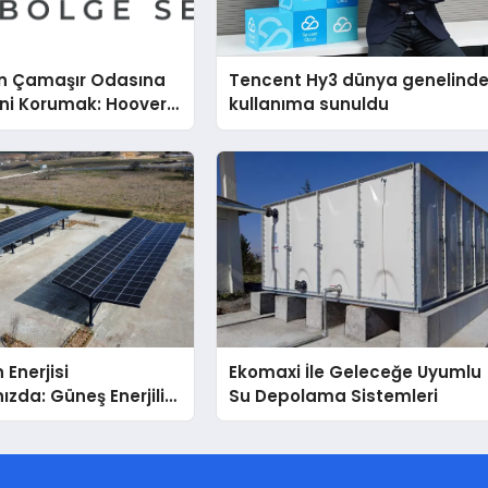
n Çamaşır Odasına
Tencent Hy3 dünya genelind
ini Korumak: Hoover
kullanıma sunuldu
nda Dürüst Teknik
eneyimi
 Enerjisi
Ekomaxi İle Geleceğe Uyumlu
ızda: Güneş Enerjili
Su Depolama Sistemleri
Solar Otopark)