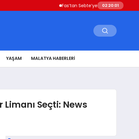
Fas’tan Sebte’ye Geçen Göçmenler Ülkeye D
02:20:02
YAŞAM
MALATYA HABERLERI
r Limanı Seçti: News