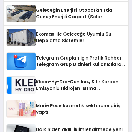
Geleceğin Enerjisi Otoparkınızda:
Güneş Enerjili Carport (Solar
Otopark) Nedir?
Ekomaxi İle Geleceğe Uyumlu Su
Depolama Sistemleri
Telegram Grupları İçin Pratik Rehber:
Telegram Grup Dizinleri Kullanıcılara
Ne Sağlar?
Kleen-Hy-Dro-Gen Inc., Sıfır Karbon
Emisyonlu Hidrojen Isıtma
Teknolojisinde ISO ve TSSA
Düzenleyici Onaylarını Aldı
Marie Rose kozmetik sektörüne giriş
yaptı
Daikin’den akıllı iklimlendirmede yeni