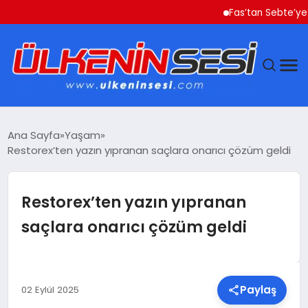
Fas’tan Sebte’ye Geçen 
DÜNYA
Ana Sayfa
Yaşam
Restorex’ten yazın yıpranan saçlara onarıcı çözüm geldi
EKONOMI
GÜNDEM
Restorex’ten yazın yıpranan
saçlara onarıcı çözüm geldi
MAGAZIN
SAĞLIK
Paylaş
02 Eylül 2025
SIYASET