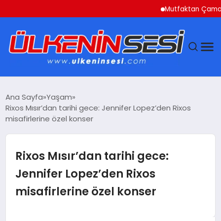
Mutfaktan Çamaşır Odasın
DÜNYA
Ana Sayfa
Yaşam
Rixos Mısır’dan tarihi gece: Jennifer Lopez’den Rixos
EKONOMI
misafirlerine özel konser
GÜNDEM
Rixos Mısır’dan tarihi gece:
MAGAZIN
Jennifer Lopez’den Rixos
misafirlerine özel konser
SAĞLIK
SIYASET