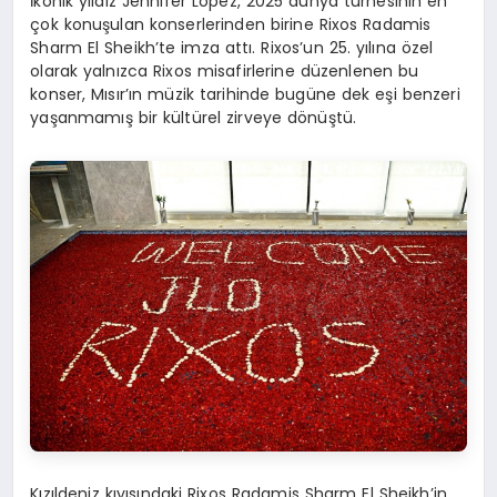
İkonik yıldız Jennifer Lopez, 2025 dünya turnesinin en
çok konuşulan konserlerinden birine Rixos Radamis
Sharm El Sheikh’te imza attı. Rixos’un 25. yılına özel
olarak yalnızca Rixos misafirlerine düzenlenen bu
konser, Mısır’ın müzik tarihinde bugüne dek eşi benzeri
yaşanmamış bir kültürel zirveye dönüştü.
Kızıldeniz kıyısındaki Rixos Radamis Sharm El Sheikh’in