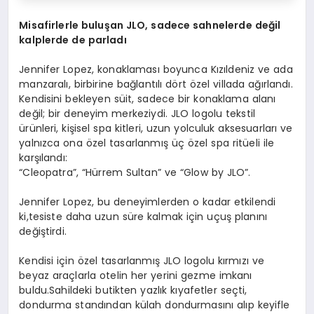
Misafirlerle buluşan JLO, sadece sahnelerde değil
kalplerde de parladı
Jennifer Lopez, konaklaması boyunca Kızıldeniz ve ada
manzaralı, birbirine bağlantılı dört özel villada ağırlandı.
Kendisini bekleyen süit, sadece bir konaklama alanı
değil; bir deneyim merkeziydi. JLO logolu tekstil
ürünleri, kişisel spa kitleri, uzun yolculuk aksesuarları ve
yalnızca ona özel tasarlanmış üç özel spa ritüeli ile
karşılandı:
“Cleopatra”, “Hürrem Sultan” ve “Glow by JLO”.
Jennifer Lopez, bu deneyimlerden o kadar etkilendi
ki,tesiste daha uzun süre kalmak için uçuş planını
değiştirdi.
Kendisi için özel tasarlanmış JLO logolu kırmızı ve
beyaz araçlarla otelin her yerini gezme imkanı
buldu.Sahildeki butikten yazlık kıyafetler seçti,
dondurma standından külah dondurmasını alıp keyifle