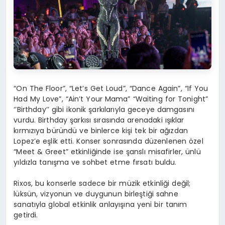
“On The Floor”, “Let’s Get Loud”, “Dance Again”, “If You
Had My Love”, “Ain’t Your Mama” “Waiting for Tonight”
‘’Birthday’’ gibi ikonik şarkılarıyla geceye damgasını
vurdu. Birthday şarkısı sırasında arenadaki ışıklar
kırmızıya büründü ve binlerce kişi tek bir ağızdan
Lopez’e eşlik etti. Konser sonrasında düzenlenen özel
“Meet & Greet” etkinliğinde ise şanslı misafirler, ünlü
yıldızla tanışma ve sohbet etme fırsatı buldu.
Rixos, bu konserle sadece bir müzik etkinliği değil;
lüksün, vizyonun ve duygunun birleştiği sahne
sanatıyla global etkinlik anlayışına yeni bir tanım
getirdi.