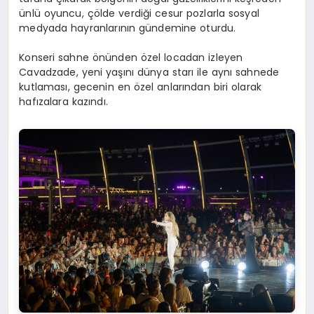
ünlü oyuncu, çölde verdiği cesur pozlarla sosyal
medyada hayranlarının gündemine oturdu.
Konseri sahne önünden özel locadan izleyen
Cavadzade, yeni yaşını dünya starı ile aynı sahnede
kutlaması, gecenin en özel anlarından biri olarak
hafızalara kazındı.