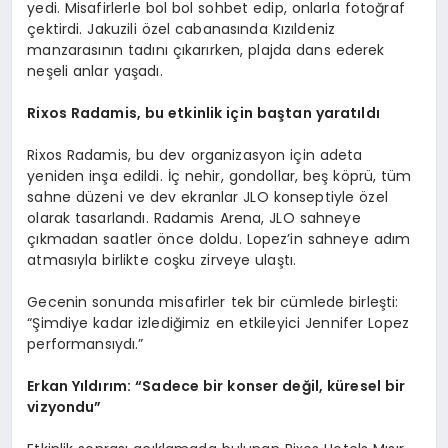
yedi. Misafirlerle bol bol sohbet edip, onlarla fotoğraf
çektirdi. Jakuzili özel cabanasında Kızıldeniz
manzarasının tadını çıkarırken, plajda dans ederek
neşeli anlar yaşadı.
Rixos Radamis, bu etkinlik için baştan yaratıldı
Rixos Radamis, bu dev organizasyon için adeta
yeniden inşa edildi. İç nehir, gondollar, beş köprü, tüm
sahne düzeni ve dev ekranlar JLO konseptiyle özel
olarak tasarlandı. Radamis Arena, JLO sahneye
çıkmadan saatler önce doldu. Lopez’in sahneye adım
atmasıyla birlikte coşku zirveye ulaştı.
Gecenin sonunda misafirler tek bir cümlede birleşti:
“Şimdiye kadar izlediğimiz en etkileyici Jennifer Lopez
performansıydı.”
Erkan Yıldırım:
“Sadece bir konser değil, küresel bir
vizyondu”