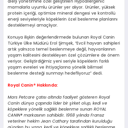
alerji yönetimine özel geliştirilen Hypoallergenic
mamalarla uyumlu ürünler yer alıyor. Ürünler, yüksek
protein içeriği, optimize mineral dengesi ve kontrollü
enerji seviyeleriyle köpeklerin özel beslenme planlarını
desteklemeyi amaçlıyor.
Konuya ilişkin değerlendirmede bulunan Royal Canin
Türkiye Ülke Müdürü Erol Şimşek, “Evcil hayvan sahipleri
artık yalnızca temel beslenmeye değil, hayvanlarının
yaşam kalitesini destekleyen özel çözümlere de önem
veriyor. Geliştirdiğimiz yeni seriyle köpeklerin farklı
yaşam evreleri ve ihtiyaçlarına yönelik bilimsel
beslenme desteği sunmayı hedefliyoruz” dedi.
Royal Canin® Hakkında:
Mars Petcare çatısı altında faaliyet gösteren Royal
Canin dünya çapında lider bir şirket olup, kedi ve
köpeklere yönelik sağlıklı beslenme sunan ROYAL
CANIN® markasının sahibidir. 1968 yılında Fransız
veteriner hekim Jean Cathary tarafından kurulduğu
günden bu yana, kedi ve köpeklere sağlıklı beslenme