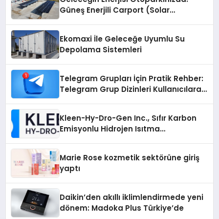
Güneş Enerjili Carport (Solar
Otopark) Nedir?
Ekomaxi İle Geleceğe Uyumlu Su
Depolama Sistemleri
Telegram Grupları İçin Pratik Rehber:
Telegram Grup Dizinleri Kullanıcılara
Ne Sağlar?
Kleen-Hy-Dro-Gen Inc., Sıfır Karbon
Emisyonlu Hidrojen Isıtma
Teknolojisinde ISO ve TSSA
Düzenleyici Onaylarını Aldı
Marie Rose kozmetik sektörüne giriş
yaptı
Daikin’den akıllı iklimlendirmede yeni
dönem: Madoka Plus Türkiye’de