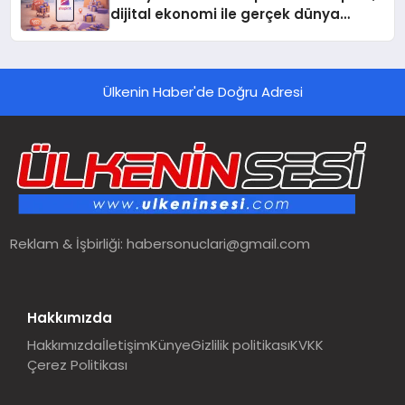
dijital ekonomi ile gerçek dünya
alışverişini bir araya getirmeyi
hedefliyor
Ülkenin Haber'de Doğru Adresi
Reklam & İşbirliği:
habersonuclari@gmail.com
Hakkımızda
Hakkımızda
İletişim
Künye
Gizlilik politikası
KVKK
Çerez Politikası