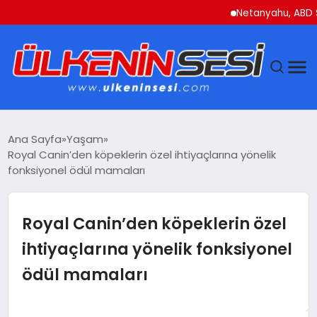
Netanyahu, ABD Savunm
DÜNYA
Ana Sayfa
Yaşam
Royal Canin’den köpeklerin özel ihtiyaçlarına yönelik
EKONOMI
fonksiyonel ödül mamaları
GÜNDEM
Royal Canin’den köpeklerin özel
MAGAZIN
ihtiyaçlarına yönelik fonksiyonel
ödül mamaları
SAĞLIK
SIYASET