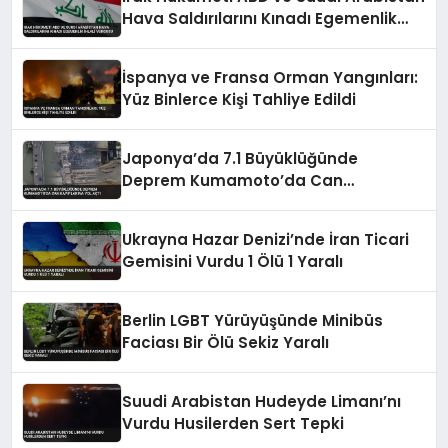
Hava Saldırılarını Kınadı Egemenlik
İhlali Vurgusu
İspanya ve Fransa Orman Yangınları:
Yüz Binlerce Kişi Tahliye Edildi
Japonya’da 7.1 Büyüklüğünde
Deprem Kumamoto’da Can
Kayıplarına Yol Açtı
Ukrayna Hazar Denizi’nde İran Ticari
Gemisini Vurdu 1 Ölü 1 Yaralı
Berlin LGBT Yürüyüşünde Minibüs
Faciası Bir Ölü Sekiz Yaralı
Suudi Arabistan Hudeyde Limanı’nı
Vurdu Husilerden Sert Tepki