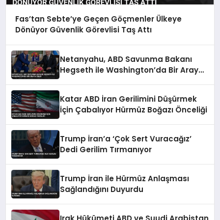
Fas’tan Sebte’ye Geçen Göçmenler Ülkeye
Dönüyor Güvenlik Görevlisi Taş Attı
Netanyahu, ABD Savunma Bakanı
Hegseth ile Washington’da Bir Araya
Geldi
Katar ABD İran Gerilimini Düşürmek
İçin Çabalıyor Hürmüz Boğazı Önceliği
Trump İran’a ‘Çok Sert Vuracağız’
Dedi Gerilim Tırmanıyor
Trump İran ile Hürmüz Anlaşması
Sağlandığını Duyurdu
Irak Hükümeti ABD ve Suudi Arabistan