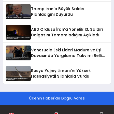
Trump İran’a Büyük Saldırı
Planladığını Duyurdu
ABD Ordusu İran’a Yönelik 13. Saldırı
Dalgasını Tamamladığını Açıkladı
Venezuela Eski Lideri Maduro ve Eşi
Davasında Yargılama Takvimi Belli
Oldu
Rusya Yujnıy Limanı’nı Yüksek
Hassasiyetli Silahlarla Vurdu
Ülkenin Haber'de Doğru Adresi