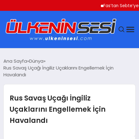
Fas’tan Sebte’ye Geçe
DÜNYA
Ana Sayfa
Dünya
Rus Savaş Uçağı İngiliz Uçaklarını Engellemek İçin
EKONOMI
Havalandı
GÜNDEM
Rus Savaş Uçağı İngiliz
MAGAZIN
Uçaklarını Engellemek İçin
Havalandı
SAĞLIK
SIYASET