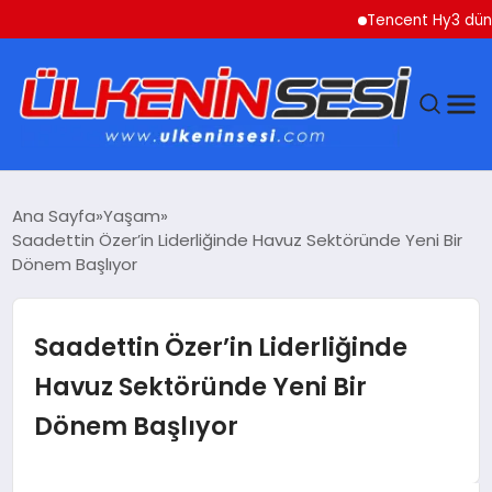
Tencent Hy3 dünya ge
DÜNYA
Ana Sayfa
Yaşam
Saadettin Özer’in Liderliğinde Havuz Sektöründe Yeni Bir
EKONOMI
Dönem Başlıyor
GÜNDEM
Saadettin Özer’in Liderliğinde
MAGAZIN
Havuz Sektöründe Yeni Bir
Dönem Başlıyor
SAĞLIK
SIYASET