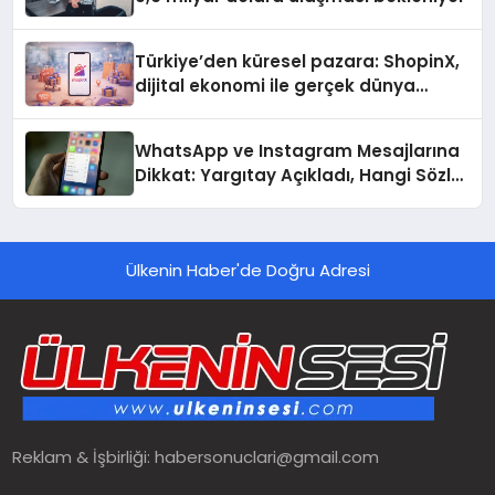
Türkiye’den küresel pazara: ShopinX,
dijital ekonomi ile gerçek dünya
alışverişini bir araya getirmeyi
hedefliyor
WhatsApp ve Instagram Mesajlarına
Dikkat: Yargıtay Açıkladı, Hangi Sözler
‘Cinsel Taciz’ Sayılıyor?
Ülkenin Haber'de Doğru Adresi
Reklam & İşbirliği:
habersonuclari@gmail.com