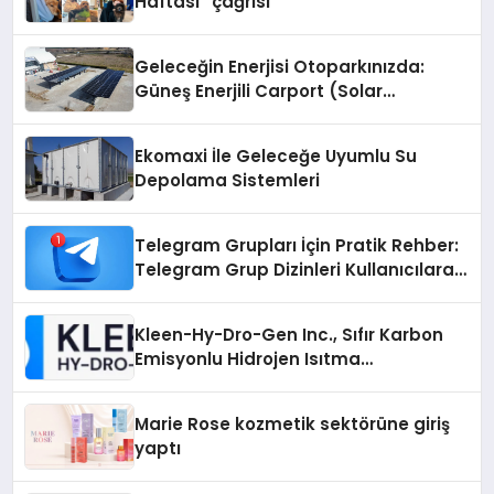
Haftası” çağrısı
Geleceğin Enerjisi Otoparkınızda:
Güneş Enerjili Carport (Solar
Otopark) Nedir?
Ekomaxi İle Geleceğe Uyumlu Su
Depolama Sistemleri
Telegram Grupları İçin Pratik Rehber:
Telegram Grup Dizinleri Kullanıcılara
Ne Sağlar?
Kleen-Hy-Dro-Gen Inc., Sıfır Karbon
Emisyonlu Hidrojen Isıtma
Teknolojisinde ISO ve TSSA
Düzenleyici Onaylarını Aldı
Marie Rose kozmetik sektörüne giriş
yaptı