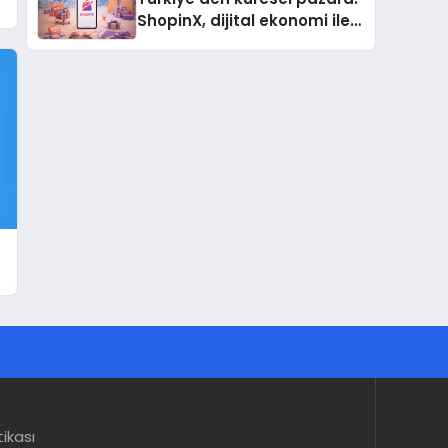
ShopinX, dijital ekonomi ile
gerçek dünya alışverişini bir
araya getirmeyi hedefliyor
tikası