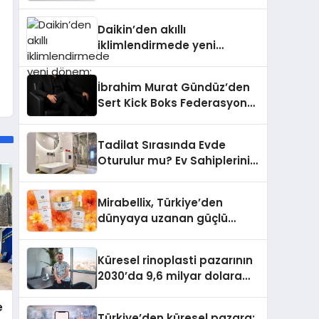
dönem: Madoka Plus
Türkiye’de
Daikin’den akıllı
iklimlendirmede yeni
dönem: Madoka Plus
Türkiye’de
İbrahim Murat Gündüz’den
Sert Kick Boks Federasyonu
Eleştirisi
Tadilat Sırasında Evde
Oturulur mu? Ev Sahiplerinin
Bilmesi Gerekenler
Mirabellix, Türkiye’den
dünyaya uzanan güçlü
büyümesini sürdürüyor
Küresel rinoplasti pazarının
2030’da 9,6 milyar dolara
ulaşması bekleniyor
e
Türkiye’den küresel pazara: