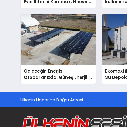
Evin Ritmini Korumak: Hoover
kullanım
Cihazlarında Dürüst Teknik
Destek Deneyimi
Geleceğin Enerjisi
Ekomaxi 
Otoparkınızda: Güneş Enerjili
Su Depol
Carport (Solar Otopark)
Nedir?
Ülkenin Haber'de Doğru Adresi