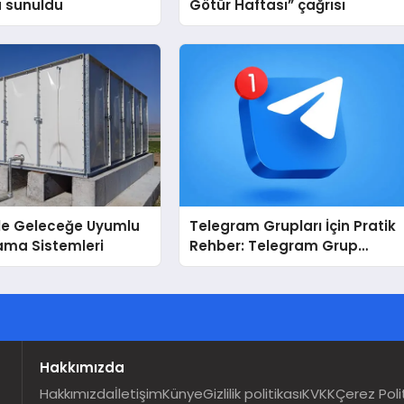
a sunuldu
Götür Haftası” çağrısı
İle Geleceğe Uyumlu
Telegram Grupları İçin Pratik
ama Sistemleri
Rehber: Telegram Grup
Dizinleri Kullanıcılara Ne
Sağlar?
Hakkımızda
Hakkımızda
İletişim
Künye
Gizlilik politikası
KVKK
Çerez Poli