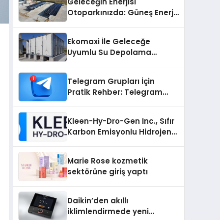
Geleceğin Enerjisi
Otoparkınızda: Güneş Enerjili
Carport (Solar Otopark)
Nedir?
Ekomaxi İle Geleceğe
Uyumlu Su Depolama
Sistemleri
Telegram Grupları İçin
Pratik Rehber: Telegram
Grup Dizinleri Kullanıcılara
Ne Sağlar?
Kleen-Hy-Dro-Gen Inc., Sıfır
Karbon Emisyonlu Hidrojen
Isıtma Teknolojisinde ISO ve
TSSA Düzenleyici Onaylarını
Marie Rose kozmetik
Aldı
sektörüne giriş yaptı
Daikin’den akıllı
iklimlendirmede yeni