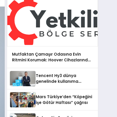
Mutfaktan Çamaşır Odasına Evin
Ritmini Korumak: Hoover Cihazlarında
Dürüst Teknik Destek Deneyimi
Tencent Hy3 dünya
genelinde kullanıma
sunuldu
Mars Türkiye’den “Köpeğini
İşe Götür Haftası” çağrısı