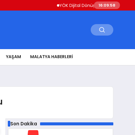
YÖK Dijital Dönüşüm İçin Bilişim Uzmanları Y
16:09:59
YAŞAM
MALATYA HABERLERI
u
Son Dakika