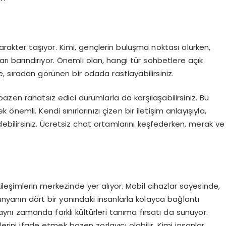
arakter taşıyor. Kimi, gençlerin buluşma noktası olurken,
arı barındırıyor. Önemli olan, hangi tür sohbetlere açık
, sıradan görünen bir odada rastlayabilirsiniz.
azen rahatsız edici durumlarla da karşılaşabilirsiniz. Bu
nemli. Kendi sınırlarınızı çizen bir iletişim anlayışıyla,
bilirsiniz. Ücretsiz chat ortamlarını keşfederken, merak ve
leşimlerin merkezinde yer alıyor. Mobil cihazlar sayesinde,
ünyanın dört bir yanındaki insanlarla kolayca bağlantı
, aynı zamanda farklı kültürleri tanıma fırsatı da sunuyor.
erini ifade etmek bazen zorlayıcı olabilir. Kimi insanlar,