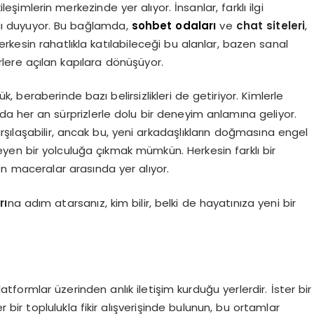
şimlerin merkezinde yer alıyor. İnsanlar, farklı ilgi
yacı duyuyor. Bu bağlamda,
sohbet odaları
ve
chat siteleri
,
Herkesin rahatlıkla katılabileceği bu alanlar, bazen sanal
ürlere açılan kapılara dönüşüyor.
beraberinde bazı belirsizlikleri de getiriyor. Kimlerle
 da her an sürprizlerle dolu bir deneyim anlamına geliyor.
arşılaşabilir, ancak bu, yeni arkadaşlıkların doğmasına engel
en bir yolculuğa çıkmak mümkün. Herkesin farklı bir
yen maceralar arasında yer alıyor.
rı
na adım atarsanız, kim bilir, belki de hayatınıza yeni bir
 platformlar üzerinden anlık iletişim kurduğu yerlerdir. İster bir
r bir toplulukla fikir alışverişinde bulunun, bu ortamlar