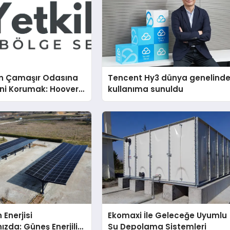
n Çamaşır Odasına
Tencent Hy3 dünya genelind
ini Korumak: Hoover
kullanıma sunuldu
nda Dürüst Teknik
eneyimi
 Enerjisi
Ekomaxi İle Geleceğe Uyumlu
ızda: Güneş Enerjili
Su Depolama Sistemleri