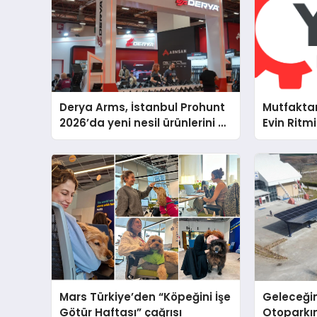
Derya Arms, İstanbul Prohunt
Mutfakta
2026’da yeni nesil ürünlerini ve
Evin Ritm
global marka vizyonunu
Cihazları
sergiledi
Destek D
Mars Türkiye’den “Köpeğini İşe
Geleceğin
Götür Haftası” çağrısı
Otoparkın