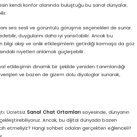
erkesin kendi konfor alanında buluştuğu bu sanal dünyalar,
ir.
yanı sıra sesli ve görüntülü görüşme seçenekleri de sunar.
 edebilir, duygularını daha iyi yansıtabilir. Ancak bu
n bilgi akışı ve anlık etkileşimlerin getirdiği karmaşa da göz
ındaki niyetleri anlamak güçleşebilir.
syal etkileşimin dinamik bir şekilde yeniden tanımlandığı
 alışverişleri ve bazen de gizem dolu diyaloglar sunarak,
tı. Ücretsiz
Sanal Chat Ortamları
sayesinde, dünyanın
rçekleştirebiliyoruz. Ancak, bu dijital dünyada bazen
rcih etmeliyiz? Hangi sohbet odaları gerçekten eğlenceli?
r.