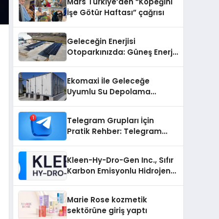
Mars Türkiye’den “Köpeğini
İşe Götür Haftası” çağrısı
Geleceğin Enerjisi
Otoparkınızda: Güneş Enerjili
Carport (Solar Otopark)
Nedir?
Ekomaxi İle Geleceğe
Uyumlu Su Depolama
Sistemleri
Telegram Grupları İçin
Pratik Rehber: Telegram
Grup Dizinleri Kullanıcılara
Ne Sağlar?
Kleen-Hy-Dro-Gen Inc., Sıfır
Karbon Emisyonlu Hidrojen
Isıtma Teknolojisinde ISO ve
TSSA Düzenleyici Onaylarını
Marie Rose kozmetik
Aldı
sektörüne giriş yaptı