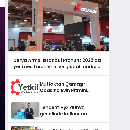
Derya Arms, İstanbul Prohunt 2026’da
yeni nesil ürünlerini ve global marka
vizyonunu sergiledi
Mutfaktan Çamaşır
Odasına Evin Ritmini
Korumak: Hoover
Cihazlarında Dürüst Teknik
Tencent Hy3 dünya
Destek Deneyimi
genelinde kullanıma
sunuldu