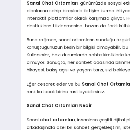
Sanal Chat Ortamları
, günümüzde sosyal etkile
alanlarına sahip bireylerle iletişim kurma ihti
interaktif platformlar olarak karşımıza çıkıyor. 
dostlukların filizlenmesine, bazen de farklı kült
Buna rağmen, sanal ortamların sunduğu özgürlük, 
konuştuğunuzun kesin bir bilgisi olmayabilir, bu
Kullanıcılar, bazı durumlarda sahte kimliklerle k
olmuyor. Sonuçta, her sohbet odasında bilinmey
hikayesi, bakış açısı ve yaşam tarzı, sizi bekle
Eğer cesaret eder ve bu
Sanal Chat Ortamla
renk katacak birine rastlayabilirsiniz.
Sanal Chat Ortamları Nedir
Sanal
chat ortamları
, insanların çeşitli dijital
arkadaşınızla özel bir sohbet gerçekleştirin, iste