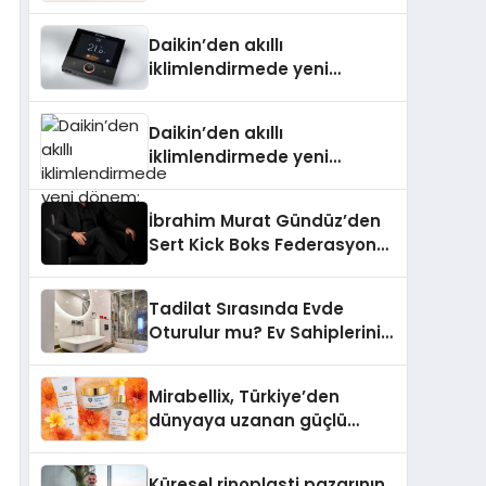
Daikin’den akıllı
iklimlendirmede yeni
dönem: Madoka Plus
Türkiye’de
Daikin’den akıllı
iklimlendirmede yeni
dönem: Madoka Plus
Türkiye’de
İbrahim Murat Gündüz’den
Sert Kick Boks Federasyonu
Eleştirisi
Tadilat Sırasında Evde
Oturulur mu? Ev Sahiplerinin
Bilmesi Gerekenler
Mirabellix, Türkiye’den
dünyaya uzanan güçlü
büyümesini sürdürüyor
Küresel rinoplasti pazarının