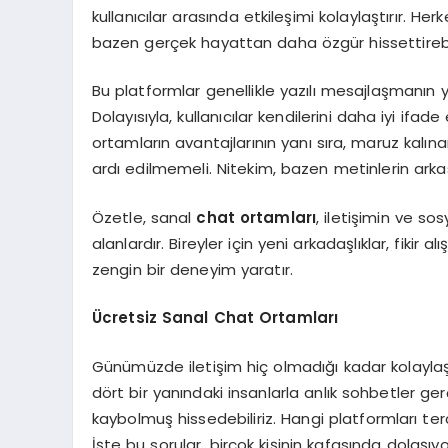
kullanıcılar arasında etkileşimi kolaylaştırır. H
bazen gerçek hayattan daha özgür hissettirebil
Bu platformlar genellikle yazılı mesajlaşmanın 
Dolayısıyla, kullanıcılar kendilerini daha iyi ifade
ortamların avantajlarının yanı sıra, maruz kalına
ardı edilmemeli. Nitekim, bazen metinlerin arkas
Özetle, sanal
chat ortamları
, iletişimin ve so
alanlardır. Bireyler için yeni arkadaşlıklar, fikir
zengin bir deneyim yaratır.
Ücretsiz Sanal Chat Ortamları
Günümüzde iletişim hiç olmadığı kadar kolaylaş
dört bir yanındaki insanlarla anlık sohbetler ge
kaybolmuş hissedebiliriz. Hangi platformları te
İşte bu sorular, birçok kişinin kafasında dolaşıyo