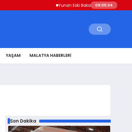
Yunan Eski Bakan Varoufakis’ten Atina’ya ‘Aşil
09:05:35
YAŞAM
MALATYA HABERLERI
Son Dakika