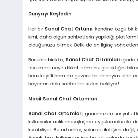
Dünyayı Keşfedin
Her bir
Sanal Chat Ortamı
, kendine özgü bir k
kimi, daha olgun sohbetlerin yapıldığı platforml
olduğunuzu bilmek. Belki de en ilginç sohbetlere
Bununla birlikte,
Sanal Chat Ortamları
içinde b
durumda, neye dikkat etmeniz gerektiğini bilmek ö
hem keyifli hem de güvenli bir deneyim elde ede
heyecan dolu sohbetler sizleri bekliyor!
Mobil Sanal Chat Ortamları
Sanal Chat Ortamları
, günümüzde sosyal etki
kullanıcılar anlık mesajlaşma uygulamaları ile d
kurabiliyor. Bu ortamlar, yalnızca iletişimi değil
Ancak, bazı kullanıcılar için bu ortamlarda kendil