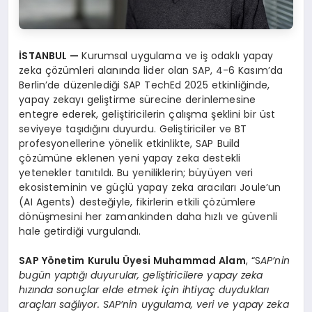
İSTANBUL —
Kurumsal uygulama ve iş odaklı yapay
zeka çözümleri alanında lider olan SAP, 4-6 Kasım’da
Berlin’de düzenlediği SAP TechEd 2025 etkinliğinde,
yapay zekayı geliştirme sürecine derinlemesine
entegre ederek, geliştiricilerin çalışma şeklini bir üst
seviyeye taşıdığını duyurdu. Geliştiriciler ve BT
profesyonellerine yönelik etkinlikte, SAP Build
çözümüne eklenen yeni yapay zeka destekli
yetenekler tanıtıldı. Bu yeniliklerin; büyüyen veri
ekosisteminin ve güçlü yapay zeka aracıları Joule’un
(AI Agents) desteğiyle, fikirlerin etkili çözümlere
dönüşmesini her zamankinden daha hızlı ve güvenli
hale getirdiği vurgulandı.
SAP Yönetim Kurulu Üyesi Muhammad Alam
, “S
AP’nin
bugün yaptığı duyurular, geliştiricilere yapay zeka
hızında sonuçlar elde etmek için ihtiyaç duydukları
araçları sağlıyor. SAP’nin uygulama, veri ve yapay zeka