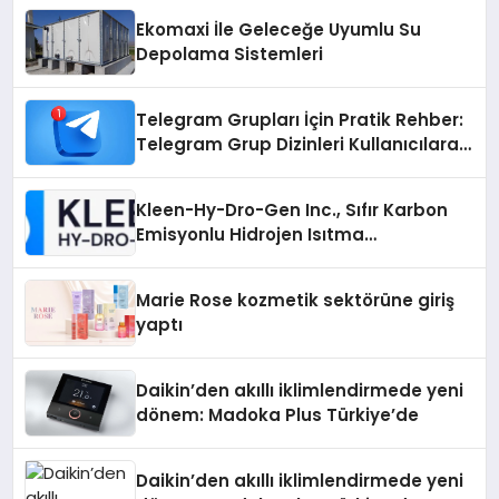
Ekomaxi İle Geleceğe Uyumlu Su
Depolama Sistemleri
Telegram Grupları İçin Pratik Rehber:
Telegram Grup Dizinleri Kullanıcılara
Ne Sağlar?
Kleen-Hy-Dro-Gen Inc., Sıfır Karbon
Emisyonlu Hidrojen Isıtma
Teknolojisinde ISO ve TSSA
Düzenleyici Onaylarını Aldı
Marie Rose kozmetik sektörüne giriş
yaptı
Daikin’den akıllı iklimlendirmede yeni
dönem: Madoka Plus Türkiye’de
Daikin’den akıllı iklimlendirmede yeni