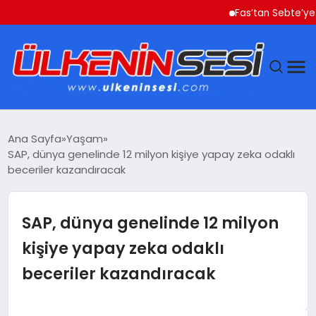
Fas’tan Sebte’ye Geçen
DÜNYA
Ana Sayfa
Yaşam
SAP, dünya genelinde 12 milyon kişiye yapay zeka odaklı
EKONOMI
beceriler kazandıracak
GÜNDEM
SAP, dünya genelinde 12 milyon
MAGAZIN
kişiye yapay zeka odaklı
beceriler kazandıracak
SAĞLIK
SIYASET