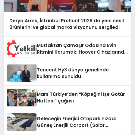
Derya Arms, İstanbul Prohunt 2026’da yeni nesil
ürünlerini ve global marka vizyonunu sergiledi
Mutfaktan Çamaşır Odasına Evin
Ritmini Korumak: Hoover Cihazlarında
Dürüst Teknik Destek Deneyimi
Tencent Hy3 dünya genelinde
kullanıma sunuldu
Mars Türkiye’den “Köpeğini İşe Götür
Haftası” çağrısı
Geleceğin Enerjisi Otoparkınızda:
Güneş Enerjili Carport (Solar
Otopark) Nedir?