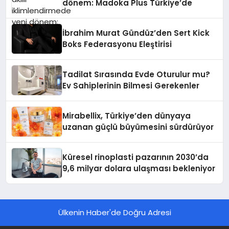
dönem: Madoka Plus Türkiye’de
İbrahim Murat Gündüz’den Sert Kick
Boks Federasyonu Eleştirisi
Tadilat Sırasında Evde Oturulur mu?
Ev Sahiplerinin Bilmesi Gerekenler
Mirabellix, Türkiye’den dünyaya
uzanan güçlü büyümesini sürdürüyor
Küresel rinoplasti pazarının 2030’da
9,6 milyar dolara ulaşması bekleniyor
Ülkenin Haber'de Doğru Adresi