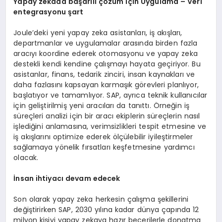
Yapay zekada başarılı çözüm için Uygulama – Veri
entegrasyonu şart
Joule’deki yeni yapay zeka asistanları, iş akışları,
departmanlar ve uygulamalar arasında birden fazla
aracıyı koordine ederek otomasyonu ve yapay zeka
destekli kendi kendine çalışmayı hayata geçiriyor. Bu
asistanlar, finans, tedarik zinciri, insan kaynakları ve
daha fazlasını kapsayan karmaşık görevleri planlıyor,
başlatıyor ve tamamlıyor. SAP, ayrıca teknik kullanıcılar
için geliştirilmiş yeni aracıları da tanıttı. Örneğin iş
süreçleri analizi için bir aracı ekiplerin süreçlerin nasıl
işlediğini anlamasına, verimsizlikleri tespit etmesine ve
iş akışlarını optimize ederek ölçülebilir iyileştirmeler
sağlamaya yönelik fırsatları keşfetmesine yardımcı
olacak.
İnsan ihtiyacı devam edecek
Son olarak yapay zeka herkesin çalışma şekillerini
değiştirirken SAP, 2030 yılına kadar dünya çapında 12
milyon kişiyi yapay zekaya hazır becerilerle donatma