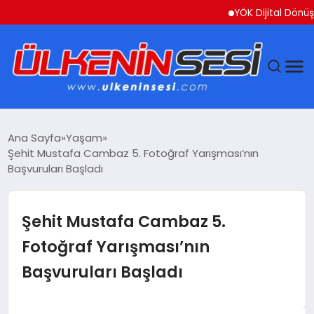
YÖK Dijital Dönüşüm İçin 
DÜNYA
Ana Sayfa
Yaşam
Şehit Mustafa Cambaz 5. Fotoğraf Yarışması’nın
EKONOMI
Başvuruları Başladı
GÜNDEM
Şehit Mustafa Cambaz 5.
MAGAZIN
Fotoğraf Yarışması’nın
Başvuruları Başladı
SAĞLIK
SIYASET