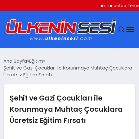
İstanbul’da Temmuz Ayı 
DÜNYA
Ana Sayfa
Eğitim
Şehit ve Gazi Çocukları ile Korunmaya Muhtaç Çocuklara
EKONOMI
Ücretsiz Eğitim Fırsatı
GÜNDEM
Şehit ve Gazi Çocukları ile
MAGAZIN
Korunmaya Muhtaç Çocuklara
Ücretsiz Eğitim Fırsatı
SAĞLIK
SIYASET