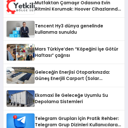
Mutfaktan Çamaşır Odasına Evin
Ritmini Korumak: Hoover Cihazlarında
Dürüst Teknik Destek Deneyimi
Tencent Hy3 dünya genelinde
kullanıma sunuldu
Mars Türkiye’den “Köpeğini İşe Götür
Haftası” çağrısı
Geleceğin Enerjisi Otoparkınızda:
Güneş Enerjili Carport (Solar
Otopark) Nedir?
Ekomaxi İle Geleceğe Uyumlu Su
Depolama Sistemleri
Telegram Grupları İçin Pratik Rehber:
Telegram Grup Dizinleri Kullanıcılara