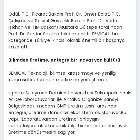
Ödül, T.C. Ticaret Bakanı Prof. Dr. Ömer Bolat, T.C.
Çalışma ve Sosyal Güvenlik Bakanı Prof. Dr. Vedat
Işıkhan ve TİM Başkanı Mustafa Gültepe tarafından
Prof. Dr. Serdar Sezer’e takdim edildi. SEMICAL, bu
kategoride Türkiye ikincisi olarak önemli bir başarıya
imza attı.
Bilimden
ü
retime, e
ntegre
bir inovasyon kültürü
SEMICAL Teknoloji, bilimsel araştırmayı ve yeniliği
kurumsal kültürünün merkezine yerleştirerek:
Isparta Süleyman Demirel Üniversitesi Teknoparkı’ndaki
Ar-Ge laboratuvarları ile Antalya Organize Sanayi
Bölgesindeki modern GMP üretim tesisi arasında
entegre, üretime dönük bir ekosistem oluşturuyor.Bu
yapı, “Laboratuvardan Üretime” anlayışını
somutlaştırarak akademik bilgi birikiminin endüstriyel
üretime dönüşmesini sağlıyor.