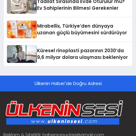
Tadilat Sırasında Evde Oturulur mu?
Ev Sahiplerinin Bilmesi Gerekenler
Mirabellix, Türkiye’den dünyaya
uzanan güçlü büyümesini sürdürüyor
Küresel rinoplasti pazarının 2030’da
9,6 milyar dolara ulaşması bekleniyor
Ülkenin Haber'de Doğru Adresi
Reklam & İşbirliği:
habersonuclari@gmail.com