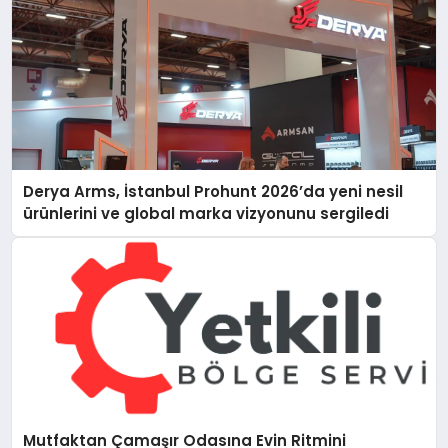
Derya Arms, İstanbul Prohunt 2026’da yeni nesil
ürünlerini ve global marka vizyonunu sergiledi
Mutfaktan Çamaşır Odasına Evin Ritmini