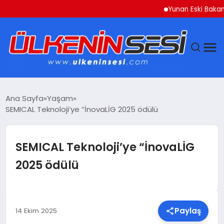
Yunan Eski Bakan Varouf
DÜNYA
Ana Sayfa
Yaşam
SEMICAL Teknoloji’ye “İnovaLİG 2025 ödülü
EKONOMI
GÜNDEM
SEMICAL Teknoloji’ye “İnovaLİG
2025 ödülü
MAGAZIN
SAĞLIK
Paylaş
14 Ekim 2025
SIYASET