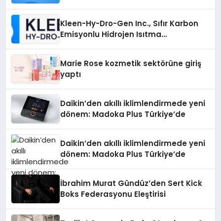
Ne Sağlar?
Kleen-Hy-Dro-Gen Inc., Sıfır Karbon
Emisyonlu Hidrojen Isıtma
Teknolojisinde ISO ve TSSA
Düzenleyici Onaylarını Aldı
Marie Rose kozmetik sektörüne giriş
yaptı
Daikin’den akıllı iklimlendirmede yeni
dönem: Madoka Plus Türkiye’de
Daikin’den akıllı iklimlendirmede yeni
dönem: Madoka Plus Türkiye’de
İbrahim Murat Gündüz’den Sert Kick
Boks Federasyonu Eleştirisi