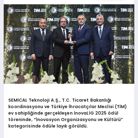
SPOR
TEKNOLOJI
YAŞAM
MALATYA HABERLERI
SEMICAL Teknoloji A.Ş., T.C. Ticaret Bakanlığı
koordinasyonu ve Türkiye İhracatçılar Meclisi (TİM)
ev sahipliğinde gerçekleşen İ
novaL
İG 2025
ö
dül
t
ö
reninde,
“İnovasyon Organizasyonu ve Kültürü”
kategorisinde
ö
dü
le lay
ık g
ö
rüldü.