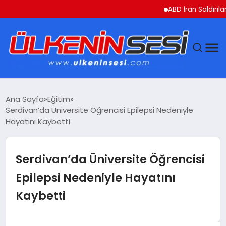
ABD İran Saldırılarını A
DÜNYA
Ana Sayfa
Eğitim
Serdivan’da Üniversite Öğrencisi Epilepsi Nedeniyle
EKONOMI
Hayatını Kaybetti
GÜNDEM
Serdivan’da Üniversite Öğrencisi
MAGAZIN
Epilepsi Nedeniyle Hayatını
Kaybetti
SAĞLIK
SIYASET