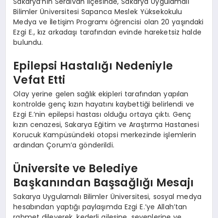
Sakarya’nın Serdivan ilçesinde, Sakarya Uygulamalı
Bilimler Üniversitesi Sapanca Meslek Yüksekokulu
Medya ve İletişim Programı öğrencisi olan 20 yaşındaki
Ezgi E., kız arkadaşı tarafından evinde hareketsiz halde
bulundu.
Epilepsi Hastalığı Nedeniyle
Vefat Etti
Olay yerine gelen sağlık ekipleri tarafından yapılan
kontrolde genç kızın hayatını kaybettiği belirlendi ve
Ezgi E.’nin epilepsi hastası olduğu ortaya çıktı. Genç
kızın cenazesi, Sakarya Eğitim ve Araştırma Hastanesi
Korucuk Kampüsündeki otopsi merkezinde işlemlerin
ardından Çorum’a gönderildi.
Üniversite ve Belediye
Başkanından Başsağlığı Mesajı
Sakarya Uygulamalı Bilimler Üniversitesi, sosyal medya
hesabından yaptığı paylaşımda Ezgi E.’ye Allah’tan
rahmet dileyerek, kederli ailesine, sevenlerine ve