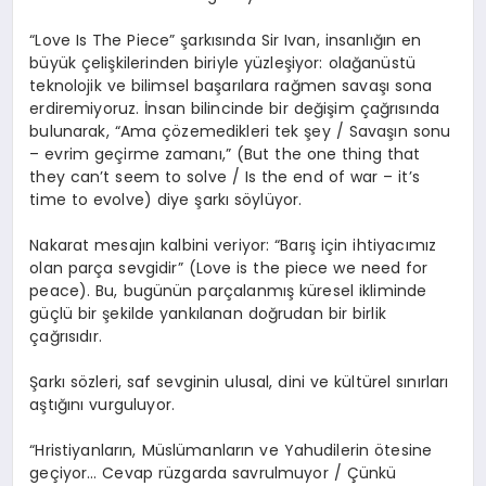
“Love Is The Piece” şarkısında Sir Ivan, insanlığın en
büyük çelişkilerinden biriyle yüzleşiyor: olağanüstü
teknolojik ve bilimsel başarılara rağmen savaşı sona
erdiremiyoruz. İnsan bilincinde bir değişim çağrısında
bulunarak, “Ama çözemedikleri tek şey / Savaşın sonu
– evrim geçirme zamanı,” (But the one thing that
they can’t seem to solve / Is the end of war – it’s
time to evolve) diye şarkı söylüyor.
Nakarat mesajın kalbini veriyor: “Barış için ihtiyacımız
olan parça sevgidir” (Love is the piece we need for
peace). Bu, bugünün parçalanmış küresel ikliminde
güçlü bir şekilde yankılanan doğrudan bir birlik
çağrısıdır.
Şarkı sözleri, saf sevginin ulusal, dini ve kültürel sınırları
aştığını vurguluyor.
“Hristiyanların, Müslümanların ve Yahudilerin ötesine
geçiyor… Cevap rüzgarda savrulmuyor / Çünkü