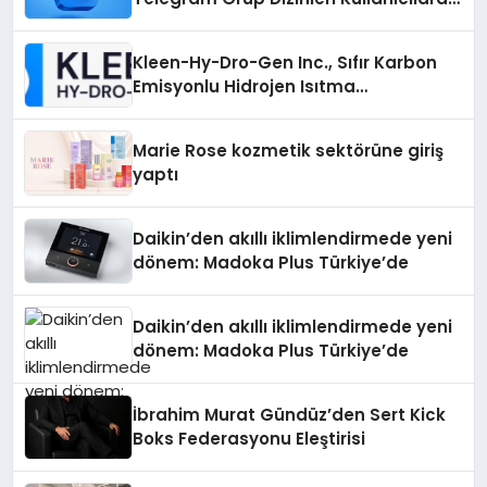
Ne Sağlar?
Kleen-Hy-Dro-Gen Inc., Sıfır Karbon
Emisyonlu Hidrojen Isıtma
Teknolojisinde ISO ve TSSA
Düzenleyici Onaylarını Aldı
Marie Rose kozmetik sektörüne giriş
yaptı
Daikin’den akıllı iklimlendirmede yeni
dönem: Madoka Plus Türkiye’de
Daikin’den akıllı iklimlendirmede yeni
dönem: Madoka Plus Türkiye’de
İbrahim Murat Gündüz’den Sert Kick
Boks Federasyonu Eleştirisi