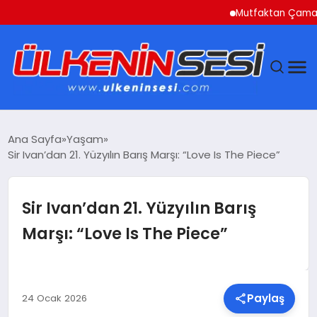
Mutfaktan Çamaşır Od
DÜNYA
Ana Sayfa
Yaşam
Sir Ivan’dan 21. Yüzyılın Barış Marşı: “Love Is The Piece”
EKONOMI
GÜNDEM
Sir Ivan’dan 21. Yüzyılın Barış
Marşı: “Love Is The Piece”
MAGAZIN
SAĞLIK
Paylaş
24 Ocak 2026
SIYASET