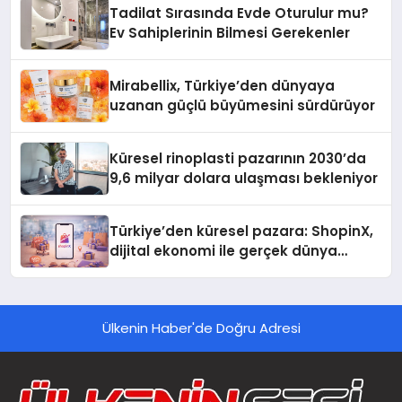
Tadilat Sırasında Evde Oturulur mu?
Ev Sahiplerinin Bilmesi Gerekenler
Mirabellix, Türkiye’den dünyaya
uzanan güçlü büyümesini sürdürüyor
Küresel rinoplasti pazarının 2030’da
9,6 milyar dolara ulaşması bekleniyor
Türkiye’den küresel pazara: ShopinX,
dijital ekonomi ile gerçek dünya
alışverişini bir araya getirmeyi
hedefliyor
Ülkenin Haber'de Doğru Adresi