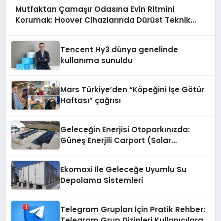
Mutfaktan Çamaşır Odasına Evin Ritmini
Korumak: Hoover Cihazlarında Dürüst Teknik
Destek Deneyimi
Tencent Hy3 dünya genelinde
kullanıma sunuldu
Mars Türkiye’den “Köpeğini İşe Götür
Haftası” çağrısı
Geleceğin Enerjisi Otoparkınızda:
Güneş Enerjili Carport (Solar
Otopark) Nedir?
Ekomaxi İle Geleceğe Uyumlu Su
Depolama Sistemleri
Telegram Grupları İçin Pratik Rehber:
Telegram Grup Dizinleri Kullanıcılara