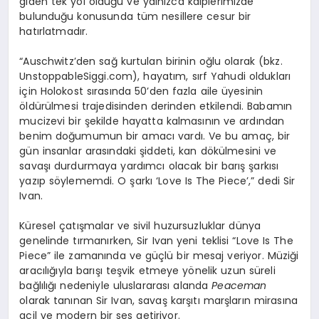
giden tek yol olduğu ve yalnızca kalplerimizde
bulunduğu konusunda tüm nesillere cesur bir
hatırlatmadır.
“Auschwitz’den sağ kurtulan birinin oğlu olarak (bkz.
UnstoppableSiggi.com), hayatım, sırf Yahudi oldukları
için Holokost sırasında 50’den fazla aile üyesinin
öldürülmesi trajedisinden derinden etkilendi. Babamın
mucizevi bir şekilde hayatta kalmasının ve ardından
benim doğumumun bir amacı vardı. Ve bu amaç, bir
gün insanlar arasındaki şiddeti, kan dökülmesini ve
savaşı durdurmaya yardımcı olacak bir barış şarkısı
yazıp söylememdi. O şarkı ‘Love Is The Piece’,” dedi Sir
Ivan.
Küresel çatışmalar ve sivil huzursuzluklar dünya
genelinde tırmanırken, Sir Ivan yeni teklisi “Love Is The
Piece” ile zamanında ve güçlü bir mesaj veriyor. Müziği
aracılığıyla barışı teşvik etmeye yönelik uzun süreli
bağlılığı nedeniyle uluslararası alanda
Peaceman
olarak tanınan Sir Ivan, savaş karşıtı marşların mirasına
acil ve modern bir ses getiriyor.