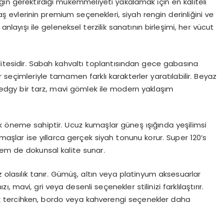
gin gerektirdiği mükemmeliyeti yakalamak için en kaliteli
maş evlerinin premium seçenekleri, siyah rengin derinliğini ve
anlayışı ile geleneksel terzilik sanatının birleşimi, her vücut
litesidir. Sabah kahvaltı toplantısından gece gabasına
 seçimleriyle tamamen farklı karakterler yaratılabilir. Beyaz
 edgy bir tarz, mavi gömlek ile modern yaklaşım
ik öneme sahiptir. Ucuz kumaşlar güneş ışığında yeşilimsi
umaşlar ise yıllarca gerçek siyah tonunu korur. Super 120’s
em de dokunsal kalite sunar.
z olasılık tanır. Gümüş, altın veya platinyum aksesuarlar
zı, mavi, gri veya desenli seçenekler stilinizi farklılaştırır.
k tercihken, bordo veya kahverengi seçenekler daha