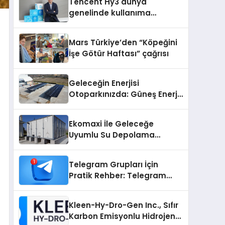
Tencent Hy3 dünya
Destek Deneyimi
genelinde kullanıma
sunuldu
Mars Türkiye’den “Köpeğini
İşe Götür Haftası” çağrısı
Geleceğin Enerjisi
Otoparkınızda: Güneş Enerjili
Carport (Solar Otopark)
Nedir?
Ekomaxi İle Geleceğe
Uyumlu Su Depolama
Sistemleri
Telegram Grupları İçin
Pratik Rehber: Telegram
Grup Dizinleri Kullanıcılara
Ne Sağlar?
Kleen-Hy-Dro-Gen Inc., Sıfır
Karbon Emisyonlu Hidrojen