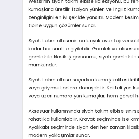
Wessi’nin siyah takım elbise koleksyonu, bu ren
kumaşlarla üretilir. İtalyan yünleri ve İngiliz ku
zenginliğini en iyi şekilde yansıtır. Modern kesim 
tipine uygun çözümler sunar.
Siyah takım elbisenin en büyük avantajı versati
kadar her saatte giyilebilir. Gömlek ve aksesuar
gömlek ile klasik iş görünümü, siyah gömlek ile
mümkündür.
Siyah takım elbise seçerken kumaş kalitesi krit
veya griyimsi tonlara dönüşebilir. Kaliteli yün k
veya üzeri numara yün kumaşlar, hem görsel h
Aksesuar kullanımında siyah takım elbise sınırsı
rahatlıkla kullanılabilir. Kravat seçiminde ise kırmı
Ayakkabı seçiminde siyah deri her zaman klasi
modern yaklaşımlar sunar.