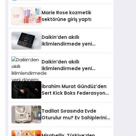
Isıtma Teknolojisinde ISO ve
TSSA Düzenleyici Onaylarını
Marie Rose kozmetik
Aldı
sektörüne giriş yaptı
Daikin’den akıllı
iklimlendirmede yeni
dönem: Madoka Plus
Türkiye’de
Daikin’den akıllı
iklimlendirmede yeni
dönem: Madoka Plus
Türkiye’de
İbrahim Murat Gündüz’den
Sert Kick Boks Federasyonu
Eleştirisi
Tadilat Sırasında Evde
Oturulur mu? Ev Sahiplerinin
Bilmesi Gerekenler
Mirabellix, Türkiye’den