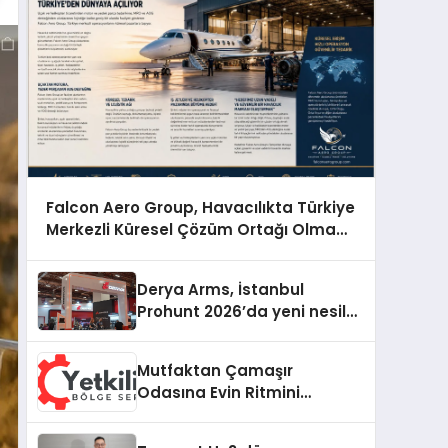
Falcon Aero Group, Havacılıkta Türkiye
Merkezli Küresel Çözüm Ortağı Olma
Yolunda İlerliyor
Derya Arms, İstanbul
Prohunt 2026’da yeni nesil
ürünlerini ve global marka
vizyonunu sergiledi
Mutfaktan Çamaşır
Odasına Evin Ritmini
Korumak: Hoover
Cihazlarında Dürüst Teknik