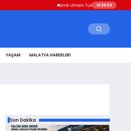
İzmir Limanı Türkiye Varlık Fonu Devri Ta
13:38:54
YAŞAM
MALATYA HABERLERI
Son Dakika