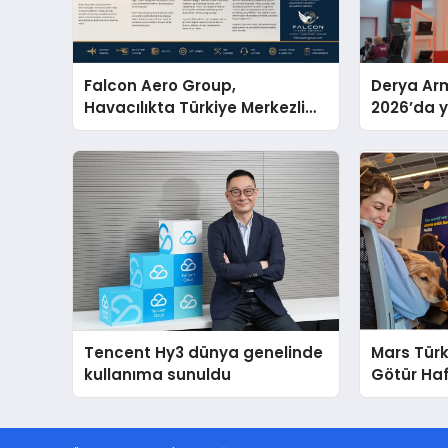
Falcon Aero Group,
Derya Arm
Havacılıkta Türkiye Merkezli
2026’da ye
Küresel Çözüm Ortağı Olma
global m
Yolunda İlerliyor
sergiledi
Tencent Hy3 dünya genelinde
Mars Türk
kullanıma sunuldu
Götür Haf