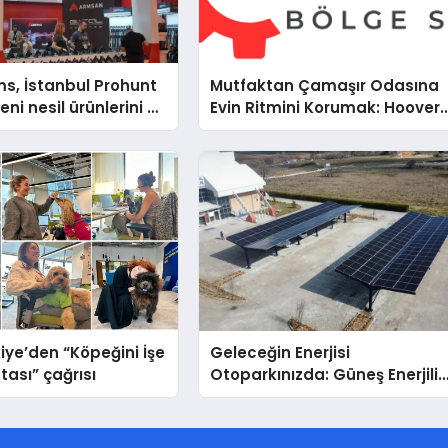
s, İstanbul Prohunt
Mutfaktan Çamaşır Odasına
ni nesil ürünlerini ve
Evin Ritmini Korumak: Hoover
arka vizyonunu
Cihazlarında Dürüst Teknik
Destek Deneyimi
iye’den “Köpeğini İşe
Geleceğin Enerjisi
tası” çağrısı
Otoparkınızda: Güneş Enerjili
Carport (Solar Otopark)
Nedir?