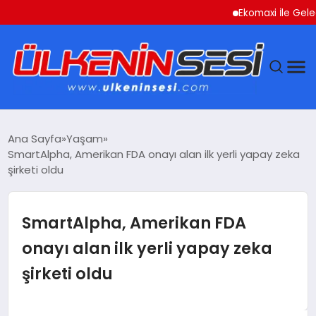
Ekomaxi İle Geleceğe
DÜNYA
Ana Sayfa
Yaşam
SmartAlpha, Amerikan FDA onayı alan ilk yerli yapay zeka
EKONOMI
şirketi oldu
GÜNDEM
SmartAlpha, Amerikan FDA
MAGAZIN
onayı alan ilk yerli yapay zeka
şirketi oldu
SAĞLIK
SIYASET