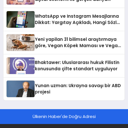
alışverişini bir araya getirmeyi
hedefliyor
WhatsApp ve Instagram Mesajlarına
Dikkat: Yargıtay Açıkladı, Hangi Sözler
‘Cinsel Taciz’ Sayılıyor?
Yeni yapilan 31 bilimsel araştırmaya
göre, Vegan Köpek Maması ve Vegan
Kedi Mamasının İyi Sindirildiğini
Ortaya Koydu
Bhaktawer: Uluslararası hukuk Filistin
konusunda çifte standart uyguluyor
Yunan uzman: Ukrayna savaşı bir ABD
projesi
Ülkenin Haber'de Doğru Adresi