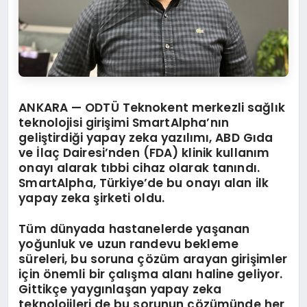
ANKARA —
ODTÜ Teknokent merkezli sağlık
teknolojisi girişimi SmartAlpha’nın
geliştirdiği yapay zeka yazılımı, ABD Gıda
ve İlaç Dairesi’nden (FDA) klinik kullanım
onayı alarak tıbbi cihaz olarak tanındı.
SmartAlpha, Türkiye’de bu onayı alan ilk
yapay zeka şirketi oldu.
Tüm dünyada hastanelerde yaşanan
yoğunluk ve uzun randevu bekleme
süreleri, bu soruna çözüm arayan girişimler
için önemli bir çalışma alanı haline geliyor.
Gittikçe yaygınlaşan yapay zeka
teknolojileri de bu sorunun çözümünde her