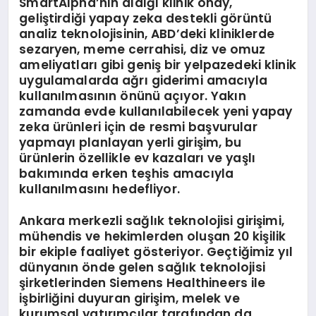
SmartAlpha’nın aldığı klinik onay,
geliştirdiği yapay zeka destekli görüntü
analiz teknolojisinin, ABD’deki kliniklerde
sezaryen, meme cerrahisi, diz ve omuz
ameliyatları gibi geniş bir yelpazedeki klinik
uygulamalarda ağrı giderimi amacıyla
kullanılmasının önünü açıyor. Yakın
zamanda evde kullanılabilecek yeni yapay
zeka ürünleri için de resmi başvurular
yapmayı planlayan yerli girişim, bu
ürünlerin özellikle ev kazaları ve yaşlı
bakımında erken teşhis amacıyla
kullanılmasını hedefliyor.
Ankara merkezli sağlık teknolojisi girişimi,
mühendis ve hekimlerden oluşan 20 kişilik
bir ekiple faaliyet gösteriyor. Geçtiğimiz yıl
dünyanın önde gelen sağlık teknolojisi
şirketlerinden Siemens Healthineers ile
işbirliğini duyuran girişim, melek ve
kurumsal yatırımcılar tarafından da