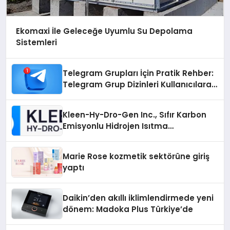
Ekomaxi İle Geleceğe Uyumlu Su Depolama
Sistemleri
Telegram Grupları İçin Pratik Rehber:
Telegram Grup Dizinleri Kullanıcılara
Ne Sağlar?
Kleen-Hy-Dro-Gen Inc., Sıfır Karbon
Emisyonlu Hidrojen Isıtma
Teknolojisinde ISO ve TSSA
Düzenleyici Onaylarını Aldı
Marie Rose kozmetik sektörüne giriş
yaptı
Daikin’den akıllı iklimlendirmede yeni
dönem: Madoka Plus Türkiye’de