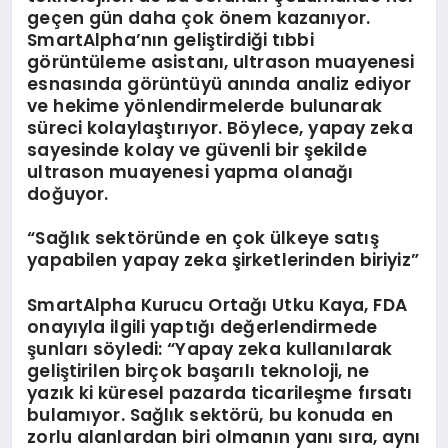
geçen gün daha çok önem kazanıyor.
SmartAlpha’nın geliştirdiği tıbbi
görüntüleme asistanı, ultrason muayenesi
esnasında görüntüyü anında analiz ediyor
ve hekime yönlendirmelerde bulunarak
süreci kolaylaştırıyor. Böylece, yapay zeka
sayesinde kolay ve güvenli bir şekilde
ultrason muayenesi yapma olanağı
doğuyor.
“Sağlık sekt
ö
rü
nde en
ç
ok
ülkeye satış
yapabilen yapay zeka şirketlerinden biriyiz”
SmartAlpha Kurucu Ortağı Utku Kaya, FDA
onayıyla ilgili yaptığı değerlendirmede
şunları söyledi: “Yapay zeka kullanılarak
geliştirilen birçok başarılı teknoloji, ne
yazık ki küresel pazarda ticarileşme fırsatı
bulamıyor. Sağlık sektörü, bu konuda en
zorlu alanlardan biri olmanın yanı sıra, aynı