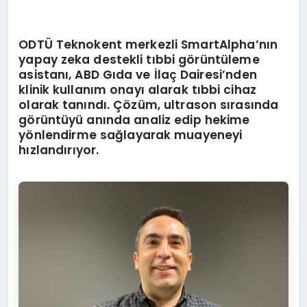
ODTÜ Teknokent merkezli SmartAlpha
’
nın
yapay zeka destekli tıbbi g
ö
rüntüleme
asistanı, ABD Gıda ve İlaç Dairesi
’
nden
klinik kullanım onayı alarak tıbbi cihaz
olarak tanındı. Çözü
m, ultrason s
ırasında
g
ö
rüntüyü anında analiz edip hekime
y
ö
nlendirme sağlayarak muayeneyi
hızlandırıyor.