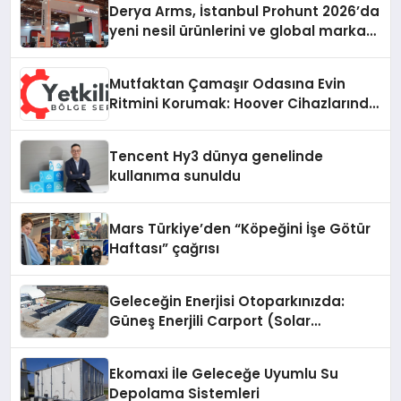
Derya Arms, İstanbul Prohunt 2026’da
yeni nesil ürünlerini ve global marka
vizyonunu sergiledi
Mutfaktan Çamaşır Odasına Evin
Ritmini Korumak: Hoover Cihazlarında
Dürüst Teknik Destek Deneyimi
Tencent Hy3 dünya genelinde
kullanıma sunuldu
Mars Türkiye’den “Köpeğini İşe Götür
Haftası” çağrısı
Geleceğin Enerjisi Otoparkınızda:
Güneş Enerjili Carport (Solar
Otopark) Nedir?
Ekomaxi İle Geleceğe Uyumlu Su
Depolama Sistemleri