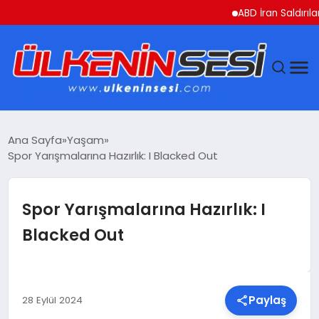
ABD İran Saldırılarını A
DÜNYA
Ana Sayfa
Yaşam
Spor Yarışmalarına Hazırlık: I Blacked Out
EKONOMI
GÜNDEM
Spor Yarışmalarına Hazırlık: I
Blacked Out
MAGAZIN
SAĞLIK
Paylaş
28 Eylül 2024
SIYASET