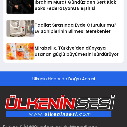
İbrahim Murat Gündüz’den Sert Kick
Boks Federasyonu Eleştirisi
Tadilat Sırasında Evde Oturulur mu?
Ev Sahiplerinin Bilmesi Gerekenler
Mirabellix, Türkiye’den dünyaya
uzanan güçlü büyümesini sürdürüyor
Ülkenin Haber'de Doğru Adresi
Reklam & İşbirliği:
habersonuclari@gmail.com