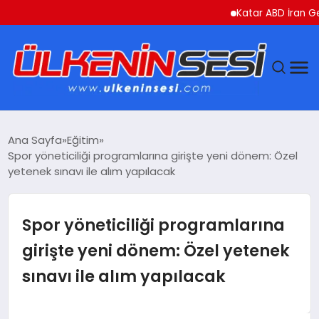
Katar ABD İran Gerilim
DÜNYA
Ana Sayfa
Eğitim
Spor yöneticiliği programlarına girişte yeni dönem: Özel
EKONOMI
yetenek sınavı ile alım yapılacak
GÜNDEM
Spor yöneticiliği programlarına
MAGAZIN
girişte yeni dönem: Özel yetenek
sınavı ile alım yapılacak
SAĞLIK
SIYASET