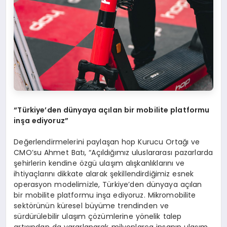
“
T
ü
rkiye
’
den d
ü
nyaya a
çı
lan bir mobilite platformu
in
ş
a ediyoruz
”
Değerlendirmelerini paylaşan hop Kurucu Ortağı ve
CMO’su Ahmet Batı, “Açıldığımız uluslararası pazarlarda
şehirlerin kendine özgü ulaşım alışkanlıklarını ve
ihtiyaçlarını dikkate alarak şekillendirdiğimiz esnek
operasyon modelimizle, Türkiye’den dünyaya açılan
bir mobilite platformu inşa ediyoruz. Mikromobilite
sektörünün küresel büyüme trendinden ve
sürdürülebilir ulaşım çözümlerine yönelik talep
artışından da yararlanarak milyonlarca insanın ulaşım