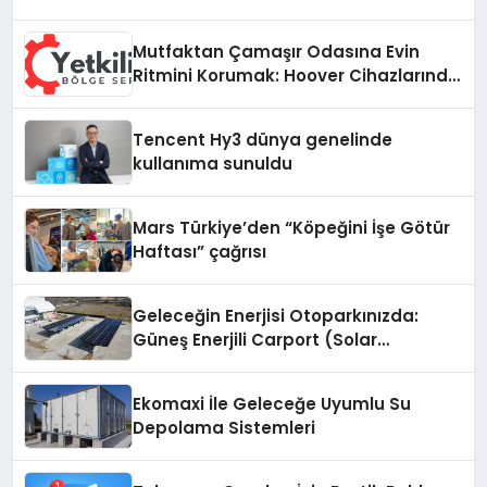
Mutfaktan Çamaşır Odasına Evin
Ritmini Korumak: Hoover Cihazlarında
Dürüst Teknik Destek Deneyimi
Tencent Hy3 dünya genelinde
kullanıma sunuldu
Mars Türkiye’den “Köpeğini İşe Götür
Haftası” çağrısı
Geleceğin Enerjisi Otoparkınızda:
Güneş Enerjili Carport (Solar
Otopark) Nedir?
Ekomaxi İle Geleceğe Uyumlu Su
Depolama Sistemleri