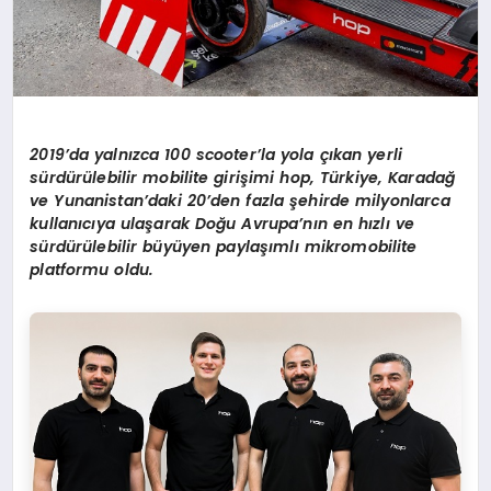
2019
’
da yaln
ı
zca 100 scooter’la yola
çı
kan yerli
s
ü
rd
ü
r
ü
lebilir mobilite giri
ş
imi hop, T
ü
rkiye, Karada
ğ
ve Yunanistan
’
daki 20
’
den fazla
ş
ehirde milyonlarca
kullan
ı
c
ı
ya ula
ş
arak Do
ğ
u Avrupa’n
ı
n en h
ı
zl
ı ve
sü
rd
ü
r
ü
lebilir b
ü
y
ü
yen payla
şı
ml
ı
mikromobilite
platformu oldu.