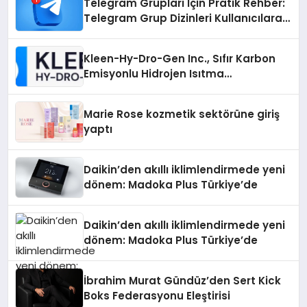
Telegram Grupları İçin Pratik Rehber:
Telegram Grup Dizinleri Kullanıcılara
Ne Sağlar?
Kleen-Hy-Dro-Gen Inc., Sıfır Karbon
Emisyonlu Hidrojen Isıtma
Teknolojisinde ISO ve TSSA
Düzenleyici Onaylarını Aldı
Marie Rose kozmetik sektörüne giriş
yaptı
Daikin’den akıllı iklimlendirmede yeni
dönem: Madoka Plus Türkiye’de
Daikin’den akıllı iklimlendirmede yeni
dönem: Madoka Plus Türkiye’de
İbrahim Murat Gündüz’den Sert Kick
Boks Federasyonu Eleştirisi