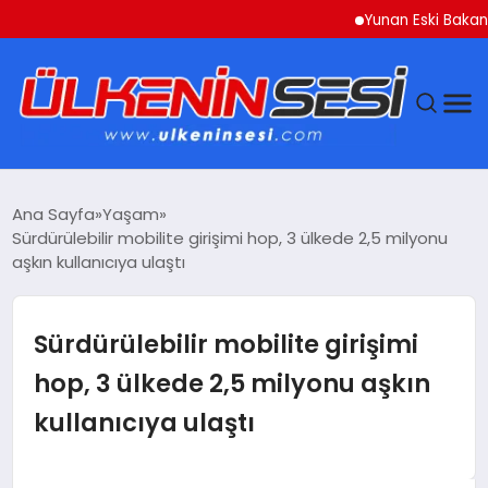
Yunan Eski Bakan Varoufakis
DÜNYA
Ana Sayfa
Yaşam
Sürdürülebilir mobilite girişimi hop, 3 ülkede 2,5 milyonu
EKONOMI
aşkın kullanıcıya ulaştı
GÜNDEM
Sürdürülebilir mobilite girişimi
MAGAZIN
hop, 3 ülkede 2,5 milyonu aşkın
kullanıcıya ulaştı
SAĞLIK
SIYASET