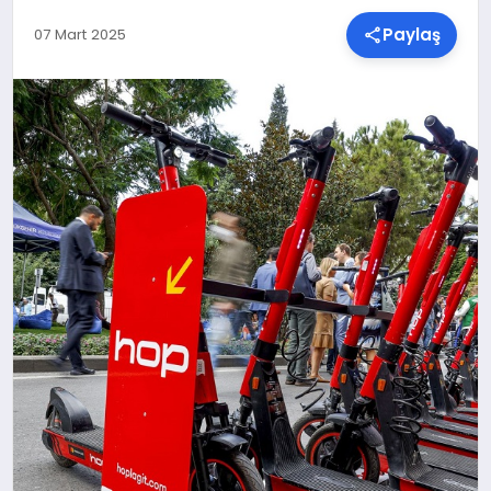
Paylaş
07 Mart 2025
SPOR
TEKNOLOJI
YAŞAM
MALATYA HABERLERI