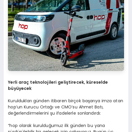
Yerli ara
ç
teknolojileri geli
ş
tirecek, k
ü
reselde
b
ü
y
ü
yecek
Kuruldukları günden itibaren birçok başarıya imza atan
hop’un Kurucu Ortağı ve CMO’su Ahmet Batı,
değerlendirmelerini şu ifadelerle sonlandırdı:
“hop olarak kurulduğumuz ilk günden bu yana
sürdürülebilir bir gelecek için çalışıyoruz. Bugün üç