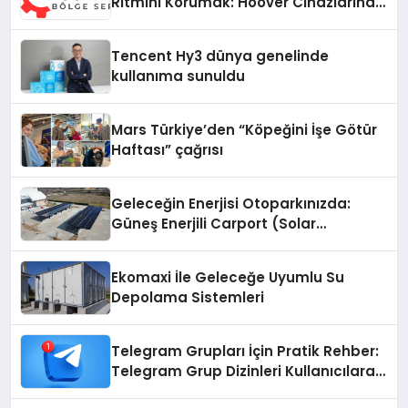
Ritmini Korumak: Hoover Cihazlarında
Dürüst Teknik Destek Deneyimi
Tencent Hy3 dünya genelinde
kullanıma sunuldu
Mars Türkiye’den “Köpeğini İşe Götür
Haftası” çağrısı
Geleceğin Enerjisi Otoparkınızda:
Güneş Enerjili Carport (Solar
Otopark) Nedir?
Ekomaxi İle Geleceğe Uyumlu Su
Depolama Sistemleri
Telegram Grupları İçin Pratik Rehber:
Telegram Grup Dizinleri Kullanıcılara
Ne Sağlar?