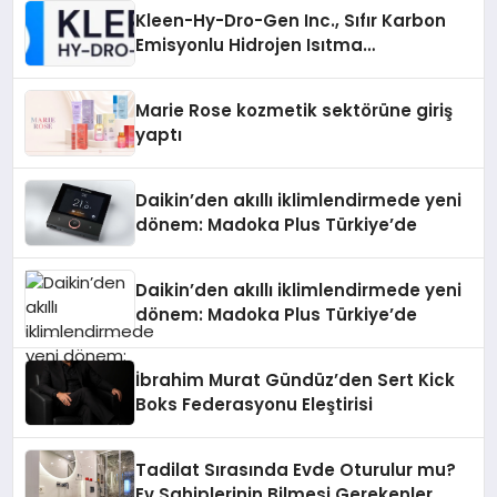
Kleen-Hy-Dro-Gen Inc., Sıfır Karbon
Emisyonlu Hidrojen Isıtma
Teknolojisinde ISO ve TSSA
Düzenleyici Onaylarını Aldı
Marie Rose kozmetik sektörüne giriş
yaptı
Daikin’den akıllı iklimlendirmede yeni
dönem: Madoka Plus Türkiye’de
Daikin’den akıllı iklimlendirmede yeni
dönem: Madoka Plus Türkiye’de
İbrahim Murat Gündüz’den Sert Kick
Boks Federasyonu Eleştirisi
Tadilat Sırasında Evde Oturulur mu?
Ev Sahiplerinin Bilmesi Gerekenler