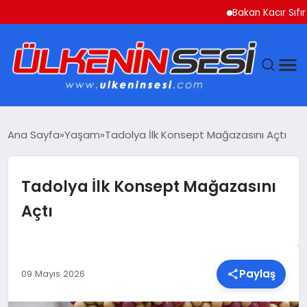
Bakan Kacır Sıfır Atık P
DÜNYA
Ana Sayfa
Yaşam
Tadolya İlk Konsept Mağazasını Açtı
EKONOMI
Tadolya İlk Konsept Mağazasını
GÜNDEM
Açtı
MAGAZIN
SAĞLIK
Paylaş
09 Mayıs 2026
SIYASET