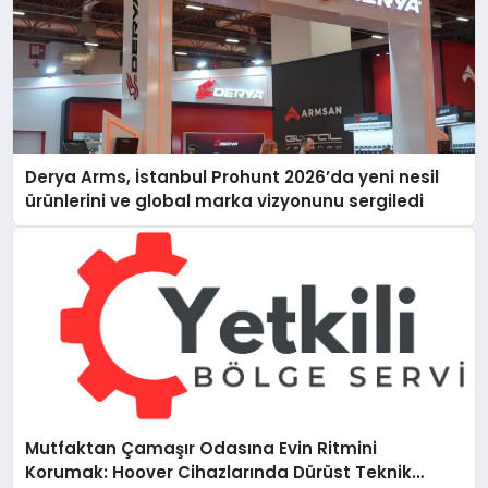
Derya Arms, İstanbul Prohunt 2026’da yeni nesil
ürünlerini ve global marka vizyonunu sergiledi
Mutfaktan Çamaşır Odasına Evin Ritmini
Korumak: Hoover Cihazlarında Dürüst Teknik