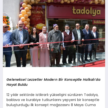
SPOR
TEKNOLOJI
YAŞAM
MALATYA HABERLERI
Geleneksel Lezzetler Modern Bir Konseptle Halkalı’da
Hayat Buldu
12 yıldır sektörde istikrarlı yükselişini sürdüren Tadolya,
baklava ve kurabiye tutkunlarını yepyeni bir konseptle
buluşturduğu ilk konsept mağazasını 8 Mayıs Cuma