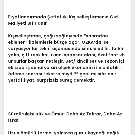
Fiyatlandırmada Şeffaflık: Kişiselleştirmenin Gizli
Maliyeti Sıfırlanır
Kişiselleştirme, çoğu sağlayıcıda “sonradan
eklenen” kalemlerle bütçe açar. ÖZKA’da ise
varyasyonlar teklif aşamasında simüle edilir: farklı
yaka, çift renk kol, ikinci sponsor alanı, özel font vb.
unsurlar baştan netleşir. Set/ikincil set ve sezon içi
ek sipariş senaryoları ölçek ekonomisi ile anlatılır;
ödeme sonrası “ekstra mıydı?” gerilimi sıfırlanır.
Şeffaf fiyat, sürprizsiz süreç demektir.
Sürdürülebilirlik ve Ömür: Daha Az Tekrar, Daha Az
İsraf
Uzun ömürlü forma, yalnızca gurur kaynağı değil;