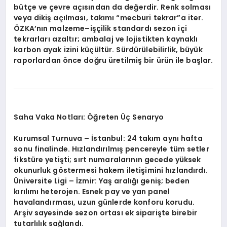
bütçe ve çevre açısından da değerdir. Renk solması
veya dikiş açılması, takımı “mecburi tekrar”a iter.
ÖZKA’nın malzeme–işçilik standardı sezon içi
tekrarları azaltır; ambalaj ve lojistikten kaynaklı
karbon ayak izini küçültür. Sürdürülebilirlik, büyük
raporlardan önce doğru üretilmiş bir ürün ile başlar.
Saha Vaka Notları: Öğreten Üç Senaryo
Kurumsal Turnuva – İstanbul: 24 takım aynı hafta
sonu finalinde. Hızlandırılmış pencereyle tüm setler
fikstüre yetişti; sırt numaralarının gecede yüksek
okunurluk göstermesi hakem iletişimini hızlandırdı.
Üniversite Ligi – İzmir: Yaş aralığı geniş; beden
kırılımı heterojen. Esnek pay ve yan panel
havalandırması, uzun günlerde konforu korudu.
Arşiv sayesinde sezon ortası ek siparişte birebir
tutarlılık sağlandı.