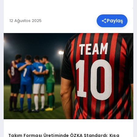
SPOR
Paylaş
12 Ağustos 2025
TEKNOLOJI
YAŞAM
MALATYA HABERLERI
Takım Forması Üretiminde ÖZKA Standardı: Kısa