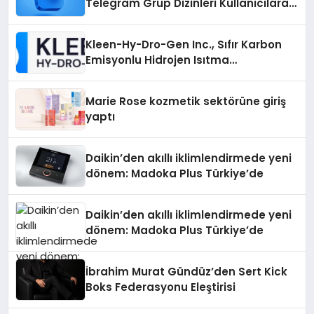
Telegram Grup Dizinleri Kullanıcılara
Ne Sağlar?
Kleen-Hy-Dro-Gen Inc., Sıfır Karbon
Emisyonlu Hidrojen Isıtma
Teknolojisinde ISO ve TSSA
Düzenleyici Onaylarını Aldı
Marie Rose kozmetik sektörüne giriş
yaptı
Daikin’den akıllı iklimlendirmede yeni
dönem: Madoka Plus Türkiye’de
Daikin’den akıllı iklimlendirmede yeni
dönem: Madoka Plus Türkiye’de
İbrahim Murat Gündüz’den Sert Kick
Boks Federasyonu Eleştirisi