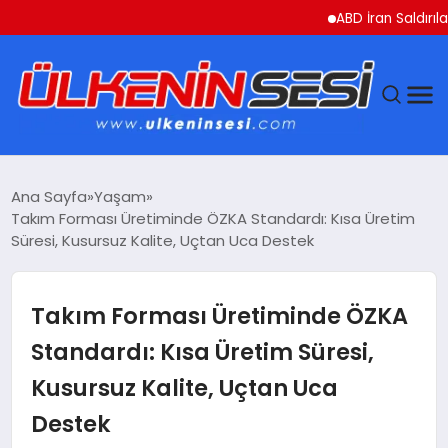
ABD İran Saldırılarını Askı
DÜNYA
Ana Sayfa
Yaşam
Takım Forması Üretiminde ÖZKA Standardı: Kısa Üretim
EKONOMI
Süresi, Kusursuz Kalite, Uçtan Uca Destek
GÜNDEM
Takım Forması Üretiminde ÖZKA
MAGAZIN
Standardı: Kısa Üretim Süresi,
Kusursuz Kalite, Uçtan Uca
SAĞLIK
Destek
SIYASET