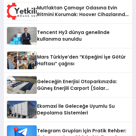
Mutfaktan Çamaşır Odasına Evin
Ritmini Korumak: Hoover Cihazlarında
Dürüst Teknik Destek Deneyimi
Tencent Hy3 dünya genelinde
kullanıma sunuldu
Mars Türkiye’den “Köpeğini İşe Götür
Haftası” çağrısı
Geleceğin Enerjisi Otoparkınızda:
Güneş Enerjili Carport (Solar
Otopark) Nedir?
Ekomaxi İle Geleceğe Uyumlu Su
Depolama Sistemleri
Telegram Grupları İçin Pratik Rehber: