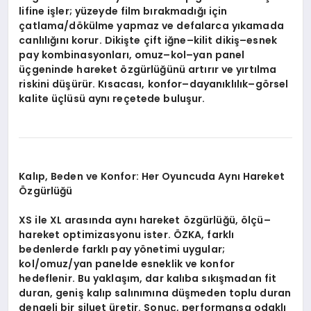
lifine işler; yüzeyde film bırakmadığı için
çatlama/dökülme yapmaz ve defalarca yıkamada
canlılığını korur. Dikişte çift iğne–kilit dikiş–esnek
pay kombinasyonları, omuz–kol–yan panel
üçgeninde hareket özgürlüğünü artırır ve yırtılma
riskini düşürür. Kısacası, konfor–dayanıklılık–görsel
kalite üçlüsü aynı reçetede buluşur.
Kalıp, Beden ve Konfor: Her Oyuncuda Aynı Hareket
Özgürlüğü
XS ile XL arasında aynı hareket özgürlüğü, ölçü–
hareket optimizasyonu ister. ÖZKA, farklı
bedenlerde farklı pay yönetimi uygular;
kol/omuz/yan panelde esneklik ve konfor
hedeflenir. Bu yaklaşım, dar kalıba sıkışmadan fit
duran, geniş kalıp salınımına düşmeden toplu duran
dengeli bir siluet üretir. Sonuç, performansa odaklı