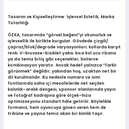
Tasarım ve Kişiselleştirme: İşlevsel Estetik, Marka
Tutarlılığı
ÖZKA, tasarımda “görsel beğeni”yi okunurluk ve
işlevsellik ile birlikte kurgular. Gövdede çizgili/
çapraz/blok/degrade varyasyonları; kollarda karşıt
renk; V–kruvaze–bisiklet yaka; kısa kol ucu ribana
ya da temiz bitiş gibi seçenekler, binlerce
kombinasyon yaratır. Ancak hedef yalnızca “farklı
görünmek” değildir; yakından hoş, uzaktan net bir
dil kurulmalıdır. Bu nedenle numara ve isim
fontlarında saha içi mesafelerde net seçilen
kalınlık–aralık dengesi, sponsor alanlarında yayın
ve fotoğraf kadrajına göre ölçek–hiza
optimizasyonu standart hâle getirilir. Böylelikle
formanız, hem oyuncuya güven veren hem de
tribüne ve yayına temiz akan bir kimlik taşır.