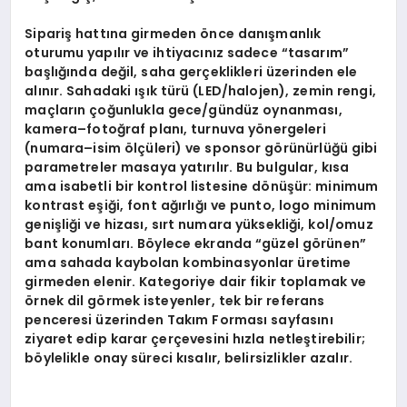
Sipariş hattına girmeden önce danışmanlık
oturumu yapılır ve ihtiyacınız sadece “tasarım”
başlığında değil, saha gerçeklikleri üzerinden ele
alınır. Sahadaki ışık türü (LED/halojen), zemin rengi,
maçların çoğunlukla gece/gündüz oynanması,
kamera–fotoğraf planı, turnuva yönergeleri
(numara–isim ölçüleri) ve sponsor görünürlüğü gibi
parametreler masaya yatırılır. Bu bulgular, kısa
ama isabetli bir kontrol listesine dönüşür: minimum
kontrast eşiği, font ağırlığı ve punto, logo minimum
genişliği ve hizası, sırt numara yüksekliği, kol/omuz
bant konumları. Böylece ekranda “güzel görünen”
ama sahada kaybolan kombinasyonlar üretime
girmeden elenir. Kategoriye dair fikir toplamak ve
örnek dil görmek isteyenler, tek bir referans
penceresi üzerinden
Takım Forması
sayfasını
ziyaret edip karar çerçevesini hızla netleştirebilir;
böylelikle onay süreci kısalır, belirsizlikler azalır.