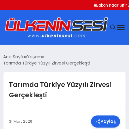
Bakan Kacır Sıfır Atık Pro
DÜNYA
Ana Sayfa
Yaşam
Tarımda Türkiye Yüzyılı Zirvesi Gerçekleşti
EKONOMI
GÜNDEM
Tarımda Türkiye Yüzyılı Zirvesi
Gerçekleşti
MAGAZIN
SAĞLIK
Paylaş
31 Mart 2026
SIYASET