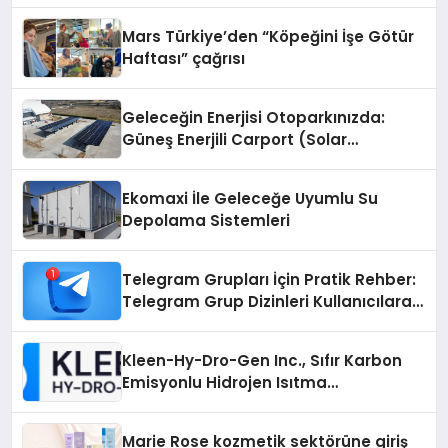
Mars Türkiye’den “Köpeğini İşe Götür
Haftası” çağrısı
Geleceğin Enerjisi Otoparkınızda:
Güneş Enerjili Carport (Solar
Otopark) Nedir?
Ekomaxi İle Geleceğe Uyumlu Su
Depolama Sistemleri
Telegram Grupları İçin Pratik Rehber:
Telegram Grup Dizinleri Kullanıcılara
Ne Sağlar?
Kleen-Hy-Dro-Gen Inc., Sıfır Karbon
Emisyonlu Hidrojen Isıtma
Teknolojisinde ISO ve TSSA
Düzenleyici Onaylarını Aldı
Marie Rose kozmetik sektörüne giriş