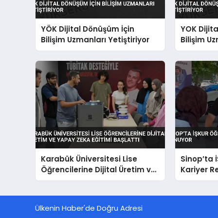
YÖK Dijital Dönüşüm İçin
YOK Dijit
Bilişim Uzmanları Yetiştiriyor
Bilişim Uz
Karabük Üniversitesi Lise
Sinop’ta 
Öğrencilerine Dijital Üretim ve
Kariyer R
Yapay Zeka Eğitimi Başlattı
Ülkenin Haber'de Doğru Adresi