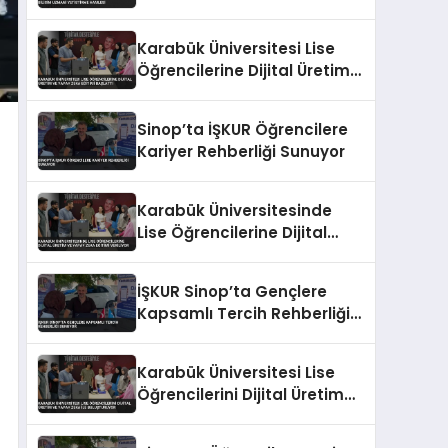
Uzmani Yetistirme Hamlesi
Karabük Üniversitesi Lise
Öğrencilerine Dijital Üretim
ve Yapay Zeka Eğitimi
Başlattı
Sinop’ta İŞKUR Öğrencilere
Kariyer Rehberliği Sunuyor
Karabük Üniversitesinde
Lise Öğrencilerine Dijital
Üretim ve Yapay Zeka
Eğitimi Veriliyor
İŞKUR Sinop’ta Gençlere
Kapsamlı Tercih Rehberliği
Sunuyor
Karabük Üniversitesi Lise
Öğrencilerini Dijital Üretim
ve Yapay Zeka ile
Buluşturuyor