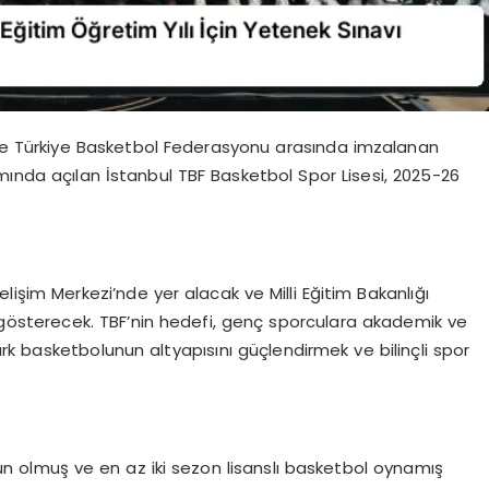
ğı ve Türkiye Basketbol Federasyonu arasında imzalanan
mında açılan İstanbul TBF Basketbol Spor Lisesi, 2025-26
lişim Merkezi’nde yer alacak ve Milli Eğitim Bakanlığı
 gösterecek. TBF’nin hedefi, genç sporculara akademik ve
k basketbolunun altyapısını güçlendirmek ve bilinçli spor
un olmuş ve en az iki sezon lisanslı basketbol oynamış