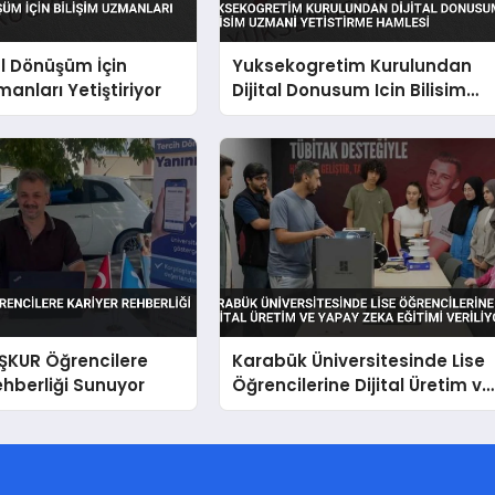
al Dönüşüm İçin
Yuksekogretim Kurulundan
manları Yetiştiriyor
Dijital Donusum Icin Bilisim
Uzmani Yetistirme Hamlesi
İŞKUR Öğrencilere
Karabük Üniversitesinde Lise
ehberliği Sunuyor
Öğrencilerine Dijital Üretim ve
Yapay Zeka Eğitimi Veriliyor