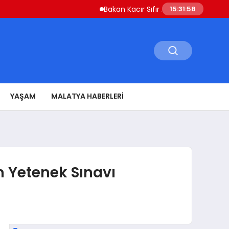
Bakan Kacır Sıfır Atık Projelerine 914 Milyo
15:31:59
YAŞAM
MALATYA HABERLERI
n Yetenek Sınavı