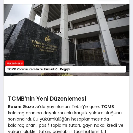
SPOR
TEKNOLOJI
YAŞAM
MALATYA HABERLERI
TCMB’nin Yeni Düzenlemesi
Resmi Gazete
‘de yayınlanan Tebliğ’e göre,
TCMB
kaldıraç oranına dayalı zorunlu karşılık yükümlülüğünü
sonlandırdı. Bu yükümlülüğün hesaplanmasında
kaldıraç oranı, pasif toplamı tutarı, gayri nakdi kredi ve
yükümlülükler tutarı, cayılabilir taahhütlerin 0,1