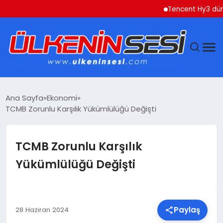
Tencent Hy3 dünya ge
DÜNYA
Ana Sayfa
Ekonomi
TCMB Zorunlu Karşılık Yükümlülüğü Değişti
EKONOMI
GÜNDEM
TCMB Zorunlu Karşılık
Yükümlülüğü Değişti
MAGAZIN
SAĞLIK
Paylaş
28 Haziran 2024
SIYASET