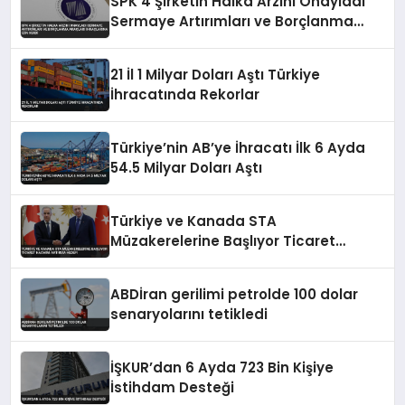
SPK 4 Şirketin Halka Arzını Onayladı
Sermaye Artırımları ve Borçlanma
Araçları İhraçlarına İzin Verdi
21 İl 1 Milyar Doları Aştı Türkiye
İhracatında Rekorlar
Türkiye’nin AB’ye İhracatı İlk 6 Ayda
54.5 Milyar Doları Aştı
Türkiye ve Kanada STA
Müzakerelerine Başlıyor Ticaret
Hacmini Artırma Hedefi
ABDİran gerilimi petrolde 100 dolar
senaryolarını tetikledi
İŞKUR’dan 6 Ayda 723 Bin Kişiye
İstihdam Desteği