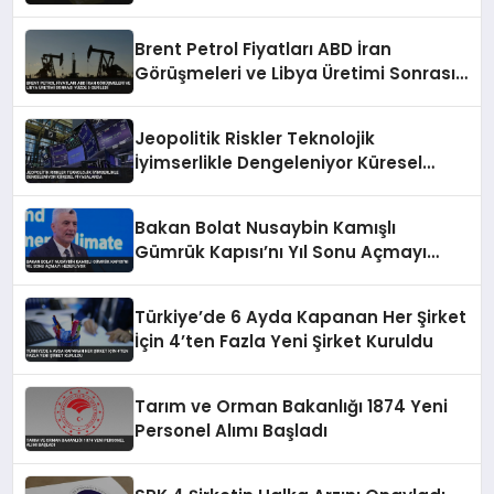
Dalgalanmalar Etkili Oluyor
Brent Petrol Fiyatları ABD İran
Görüşmeleri ve Libya Üretimi Sonrası
Yüzde 5 Geriledi
Jeopolitik Riskler Teknolojik
İyimserlikle Dengeleniyor Küresel
Piyasalarda
Bakan Bolat Nusaybin Kamışlı
Gümrük Kapısı’nı Yıl Sonu Açmayı
Hedefliyor
Türkiye’de 6 Ayda Kapanan Her Şirket
İçin 4’ten Fazla Yeni Şirket Kuruldu
Tarım ve Orman Bakanlığı 1874 Yeni
Personel Alımı Başladı