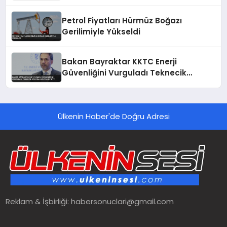
Petrol Fiyatları Hürmüz Boğazı
Gerilimiyle Yükseldi
Bakan Bayraktar KKTC Enerji
Güvenliğini Vurguladı Teknecik
Santralini Ziyaret Etti
Ülkenin Haber'de Doğru Adresi
Reklam & İşbirliği:
habersonuclari@gmail.com