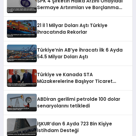
SPK 4 Şirketin Halka Arzını Onayladı
Sermaye Artırımları ve Borçlanma
Araçları İhraçlarına İzin Verdi
21 İl 1 Milyar Doları Aştı Türkiye
İhracatında Rekorlar
Türkiye’nin AB’ye İhracatı İlk 6 Ayda
54.5 Milyar Doları Aştı
Türkiye ve Kanada STA
Müzakerelerine Başlıyor Ticaret
Hacmini Artırma Hedefi
ABDİran gerilimi petrolde 100 dolar
senaryolarını tetikledi
İŞKUR’dan 6 Ayda 723 Bin Kişiye
İstihdam Desteği