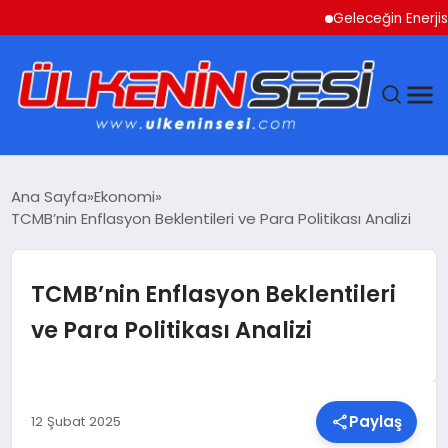
Geleceğin Enerjisi Otop
DÜNYA
Ana Sayfa
Ekonomi
TCMB’nin Enflasyon Beklentileri ve Para Politikası Analizi
EKONOMI
GÜNDEM
TCMB’nin Enflasyon Beklentileri
ve Para Politikası Analizi
MAGAZIN
SAĞLIK
Paylaş
12 Şubat 2025
SIYASET