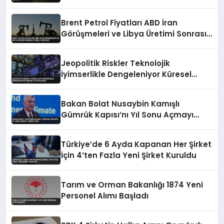
Dalgalanmalar Etkili Oluyor
Brent Petrol Fiyatları ABD İran
Görüşmeleri ve Libya Üretimi Sonrası
Yüzde 5 Geriledi
Jeopolitik Riskler Teknolojik
İyimserlikle Dengeleniyor Küresel
Piyasalarda
Bakan Bolat Nusaybin Kamışlı
Gümrük Kapısı’nı Yıl Sonu Açmayı
Hedefliyor
Türkiye’de 6 Ayda Kapanan Her Şirket
İçin 4’ten Fazla Yeni Şirket Kuruldu
Tarım ve Orman Bakanlığı 1874 Yeni
Personel Alımı Başladı