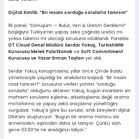
Dijital Kimlik: “Bir insanı sorduğu sorularla tanırsın”
İlk panel, “Dönüşüm — Bulut, Veri & Üretim Denklemi”
başlığıyla Türkiye’nin yapay zeka çağında üretici mi
yoksa tüketici mi olacağı sorusuna odaklandı. Panelde
DT Cloud Genel Müdürü Serdar Yokuş,
TurkishWIN
Kurucusu Melek Pulatkonak
ve
Soft Commitment
Kurucusu ve Yazar Erman Taylan
yer aldı.
Serdar Yokuş konuşmasına, yıllar önce Çin’de Baidu
yöneticisiyle yaşadığı bir anekdotla başladı. “Bir insanı
nasıl tanırsın?” sorusuna verilen yanıtın “sorduğu
sorularla” olduğunu aktaran Yokuş, bugün insanların en
mahrem sorularını eşlerine, arkadaşlarına değil; arama
motorlarına ve yapay zekâ araçlarına yönelttiğini
vurguladı. Yokuş’a göre bu sorular, artık bireylerin dijital
DNA’sını oluşturuyor: “Bugün bir arama motoru sizi
annenizden, eşinizden daha iyi tanıyor. Çünkü sizin
gece 03.00’te ne aradığınızı biliyor.”