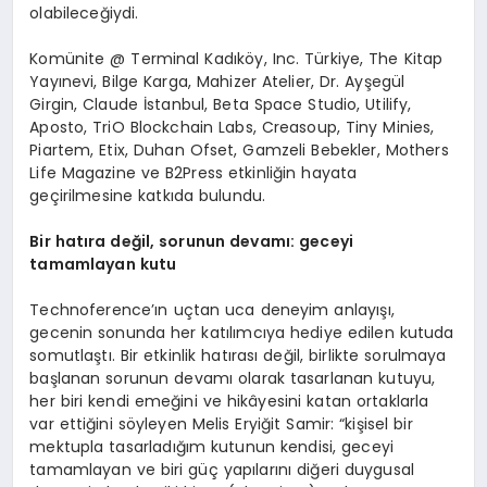
olabileceğiydi.
Komünite @ Terminal Kadıköy, Inc. Türkiye, The Kitap
Yayınevi, Bilge Karga, Mahizer Atelier, Dr. Ayşegül
Girgin, Claude İstanbul, Beta Space Studio, Utilify,
Aposto, TriO Blockchain Labs, Creasoup, Tiny Minies,
Piartem, Etix, Duhan Ofset, Gamzeli Bebekler, Mothers
Life Magazine ve B2Press etkinliğin hayata
geçirilmesine katkıda bulundu.
Bir hatıra değil, sorunun devamı: geceyi
tamamlayan kutu
Technoference’ın uçtan uca deneyim anlayışı,
gecenin sonunda her katılımcıya hediye edilen kutuda
somutlaştı. Bir etkinlik hatırası değil, birlikte sorulmaya
başlanan sorunun devamı olarak tasarlanan kutuyu,
her biri kendi emeğini ve hikâyesini katan ortaklarla
var ettiğini söyleyen Melis Eryiğit Samir: “kişisel bir
mektupla tasarladığım kutunun kendisi, geceyi
tamamlayan ve biri güç yapılarını diğeri duygusal