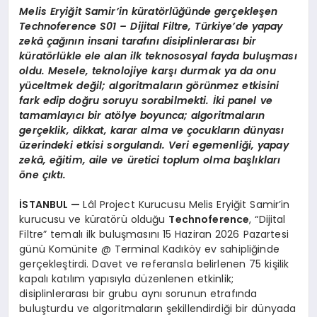
Melis Eryiğit Samir’in küratörlüğünde gerçekleşen
Technoference S01 – Dijital Filtre, Türkiye’de yapay
zekâ çağının insani tarafını disiplinlerarası bir
küratörlükle ele alan ilk teknososyal fayda buluşması
oldu. Mesele, teknolojiye karşı durmak ya da onu
yüceltmek değil; algoritmaların görünmez etkisini
fark edip doğru soruyu sorabilmekti. İki panel ve
tamamlayıcı bir atölye boyunca; algoritmaların
gerçeklik, dikkat, karar alma ve çocukların dünyası
üzerindeki etkisi sorgulandı. Veri egemenliği, yapay
zekâ, eğitim, aile ve üretici toplum olma başlıkları
öne çıktı.
İSTANBUL —
Lâl Project Kurucusu Melis Eryiğit Samir’in
kurucusu ve küratörü olduğu
Technoference
, “Dijital
Filtre” temalı ilk buluşmasını 15 Haziran 2026 Pazartesi
günü Komünite @ Terminal Kadıköy ev sahipliğinde
gerçekleştirdi. Davet ve referansla belirlenen 75 kişilik
kapalı katılım yapısıyla düzenlenen etkinlik;
disiplinlerarası bir grubu aynı sorunun etrafında
buluşturdu ve algoritmaların şekillendirdiği bir dünyada