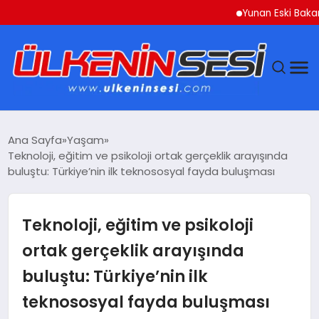
Yunan Eski Bakan Varoufakis’te
DÜNYA
Ana Sayfa
Yaşam
Teknoloji, eğitim ve psikoloji ortak gerçeklik arayışında
EKONOMI
buluştu: Türkiye’nin ilk teknososyal fayda buluşması
GÜNDEM
Teknoloji, eğitim ve psikoloji
MAGAZIN
ortak gerçeklik arayışında
buluştu: Türkiye’nin ilk
SAĞLIK
teknososyal fayda buluşması
SIYASET