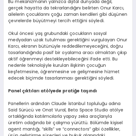
Bu mekanizmanın yalnızca dijital dünyada değil,
gerçek hayatta da tekrarlandığını belirten Onur Karcı,
ailelerin çocuklarını çoğu zaman kendileri gibi düşünen
çevrelerde büyütmeyi tercih ettiğini söyledi.
Okul öncesi yaş grubundaki çocukların sosyal
medyadan uzak tutulması gerektiğini vurgulayan Onur
Karcı, ekranın bütünüyle reddedilemeyeceğini, doğru
tasarlandığında pasif bir oyalama aracı olmaktan çıkıp
aktif öğrenmeyi destekleyebileceğini ifade etti. Bu
nedenle teknolojiyle kurulan ilişkinin çocuğun
keşfetmesine, öğrenmesine ve gelişmesine hizmet
edecek biçimde tasarlanması gerektiğini söyledi.
Panel çıktıları atölyede pratiğe taşındı
Panellerin ardından Claude İstanbul topluluğu adına
Said Sürücü ve Onat Vural, Beta Space Studio atölye
ortaklığında katılımcılarla yapay zeka araçlarıyla
üretim odağında bir çalışma yürüttü. Bölümde kişisel
agent mantığı, “skills” ve “connectors” gibi özellikler,
ürün geliştirme süreçleri ve hukuk alanındaki