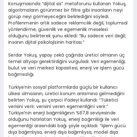
Konuşmasında “dijital sis” metaforunu kullanan Yokuş,
algoritmaların görünmez bir filtre gibi insanların neyi
görüp neyi görmeyeceğini belirlediğini söyledi.
Profilenmenin artık sadece reklamcılık değil, toplumsal
yönlendirme, güvenlik ve egemenlik meselesi
olduğunu belirterek şunu ekledi: “Bu sadece veri değil;
insanın dijital psikolojisinin haritası.”
Serdar Yokuş, yapay zekâ çağında üretici olmanın üç
temel altyapı gerektirdiğini vurguladı: Veri egemenliği,
bulut ve veri merkezi kapasitesi, enerji ve işlem gücü
bağımsızlığı.
Türkiye’nin sosyal platformlarda güçlü bir kullanıcı
ülkesi olmasının, üretici konum anlamına gelmediğini
belirten Yokuş, şu çarpıcı ifadeyi kullandı: “Tüketici
verisini verir; verisini veren egemenliğini verir.”
Türkiye’nin enerji bağımlılığının %67,8 seviyesinde
olduğunu hatırlatan Yokuş, enerji bağımlılığı ile veri
egemenliği arasındaki bağı şöyle açıkladı: “İşlem gücü
dışa bağımlıysa, enerji dışa bağımlıysa, model dışa