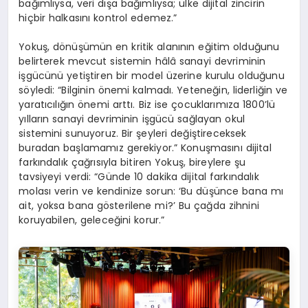
bağımlıysa, veri dışa bağımlıysa; ülke dijital zincirin
hiçbir halkasını kontrol edemez.”
Yokuş, dönüşümün en kritik alanının eğitim olduğunu
belirterek mevcut sistemin hâlâ sanayi devriminin
işgücünü yetiştiren bir model üzerine kurulu olduğunu
söyledi: “Bilginin önemi kalmadı. Yeteneğin, liderliğin ve
yaratıcılığın önemi arttı. Biz ise çocuklarımıza 1800’lü
yılların sanayi devriminin işgücü sağlayan okul
sistemini sunuyoruz. Bir şeyleri değiştireceksek
buradan başlamamız gerekiyor.” Konuşmasını dijital
farkındalık çağrısıyla bitiren Yokuş, bireylere şu
tavsiyeyi verdi: “Günde 10 dakika dijital farkındalık
molası verin ve kendinize sorun: ‘Bu düşünce bana mı
ait, yoksa bana gösterilene mi?’ Bu çağda zihnini
koruyabilen, geleceğini korur.”