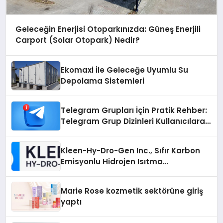
Geleceğin Enerjisi Otoparkınızda: Güneş Enerjili
Carport (Solar Otopark) Nedir?
Ekomaxi İle Geleceğe Uyumlu Su
Depolama Sistemleri
Telegram Grupları İçin Pratik Rehber:
Telegram Grup Dizinleri Kullanıcılara
Ne Sağlar?
Kleen-Hy-Dro-Gen Inc., Sıfır Karbon
Emisyonlu Hidrojen Isıtma
Teknolojisinde ISO ve TSSA
Düzenleyici Onaylarını Aldı
Marie Rose kozmetik sektörüne giriş
yaptı