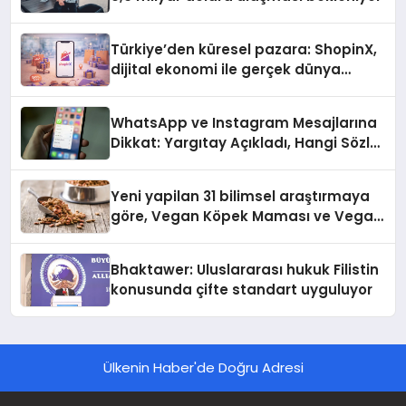
Türkiye’den küresel pazara: ShopinX,
dijital ekonomi ile gerçek dünya
alışverişini bir araya getirmeyi
hedefliyor
WhatsApp ve Instagram Mesajlarına
Dikkat: Yargıtay Açıkladı, Hangi Sözler
‘Cinsel Taciz’ Sayılıyor?
Yeni yapilan 31 bilimsel araştırmaya
göre, Vegan Köpek Maması ve Vegan
Kedi Mamasının İyi Sindirildiğini
Ortaya Koydu
Bhaktawer: Uluslararası hukuk Filistin
konusunda çifte standart uyguluyor
Ülkenin Haber'de Doğru Adresi