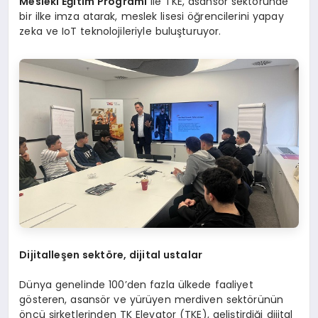
Mesleki Eğitim Programı
ile TKE, asansör sektöründe
bir ilke imza atarak, meslek lisesi öğrencilerini yapay
zeka ve IoT teknolojileriyle buluşturuyor.
Dijitalleşen sekt
ö
re, dijital ustalar
Dünya genelinde 100’den fazla ülkede faaliyet
gösteren, asansör ve yürüyen merdiven sektörünün
öncü şirketlerinden TK Elevator (TKE), geliştirdiği dijital