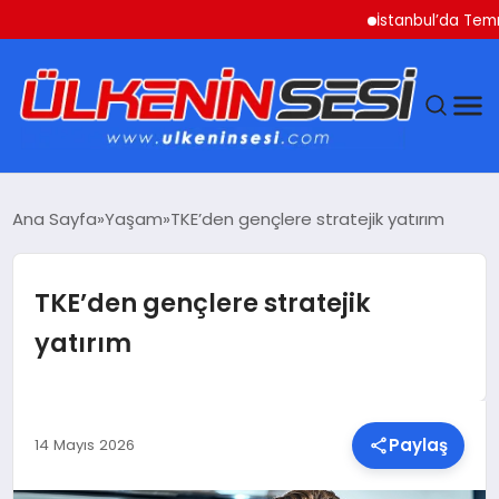
İstanbul’da Temmuz Ayı Fiy
DÜNYA
Ana Sayfa
Yaşam
TKE’den gençlere stratejik yatırım
EKONOMI
TKE’den gençlere stratejik
GÜNDEM
yatırım
MAGAZIN
SAĞLIK
Paylaş
14 Mayıs 2026
SIYASET