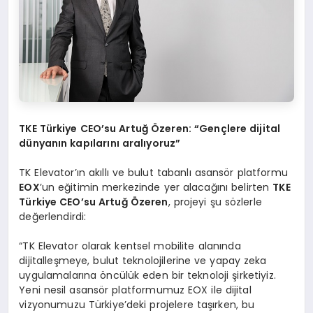
TKE Türkiye CEO
’
su Artuğ Özeren:
“
Gen
çlere dijital
dünyanın kapılarını aralıyoruz”
TK Elevator’ın akıllı ve bulut tabanlı asansör platformu
EOX
’un eğitimin merkezinde yer alacağını belirten
TKE
Türkiye CEO
’
su Artuğ Özeren
, projeyi şu sözlerle
değerlendirdi:
“TK Elevator olarak kentsel mobilite alanında
dijitalleşmeye, bulut teknolojilerine ve yapay zeka
uygulamalarına öncülük eden bir teknoloji şirketiyiz.
Yeni nesil asansör platformumuz EOX ile dijital
vizyonumuzu Türkiye’deki projelere taşırken, bu