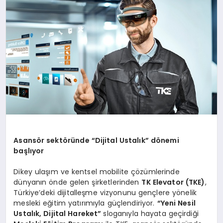
SPOR
TEKNOLOJI
YAŞAM
MALATYA HABERLERI
Asansör sektöründe
“
Dijital Ustalık” dönemi
başlıyor
Dikey ulaşım ve kentsel mobilite çözümlerinde
dünyanın önde gelen şirketlerinden
TK Elevator (TKE)
,
Türkiye’deki dijitalleşme vizyonunu gençlere yönelik
mesleki eğitim yatırımıyla güçlendiriyor.
“
Yeni Nesil
Ustalık, Dijital Hareket”
sloganıyla hayata geçirdiği