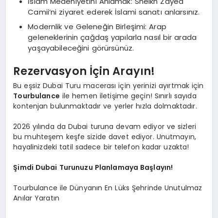
İslam Medeniyetini Anlamak: Sheikh Zayed
Camii’ni ziyaret ederek İslami sanatı anlarsınız.
Modernlik ve Geleneğin Birleşimi: Arap
geleneklerinin çağdaş yapılarla nasıl bir arada
yaşayabileceğini görürsünüz.
Rezervasyon İçin Arayın!
Bu eşsiz Dubai Turu macerası için yerinizi ayırtmak için
Tourbulance
ile hemen iletişime geçin! Sınırlı sayıda
kontenjan bulunmaktadır ve yerler hızla dolmaktadır.
2026 yılında da Dubai turuna devam ediyor ve sizleri
bu muhteşem keşfe sizide davet ediyor. Unutmayın,
hayalinizdeki tatil sadece bir telefon kadar uzakta!
Şimdi Dubai Turunuzu Planlamaya Başlayın!
Tourbulance ile Dünyanın En Lüks Şehrinde Unutulmaz
Anılar Yaratın