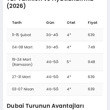
(2026)
Tarih
Gün
Otel
Fiyat
11-15 Şubat
3G-4Ğ
4*
639
04-08 Mart
3G-4Ğ
4*
749
19-24 Mart
4G-5Ğ
5*
948
(Ramazan)
27-31 Mart
4G-5Ğ
4*
639
03-07 Nisan
4G-5Ğ
4*
639
Dubai Turunun Avantajları