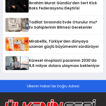
İbrahim Murat Gündüz’den Sert Kick
Boks Federasyonu Eleştirisi
Tadilat Sırasında Evde Oturulur mu?
Ev Sahiplerinin Bilmesi Gerekenler
Mirabellix, Türkiye’den dünyaya
uzanan güçlü büyümesini sürdürüyor
Küresel rinoplasti pazarının 2030’da
9,6 milyar dolara ulaşması bekleniyor
Ülkenin Haber'de Doğru Adresi