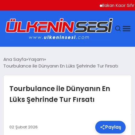
Bakan Kacır Sıfır Atık Pr
DÜNYA
Ana Sayfa
Yaşam
Tourbulance ile Dünyanın En Lüks Şehrinde Tur Fırsatı
EKONOMI
GÜNDEM
Tourbulance ile Dünyanın En
Lüks Şehrinde Tur Fırsatı
MAGAZIN
SAĞLIK
Paylaş
02 Şubat 2026
SIYASET