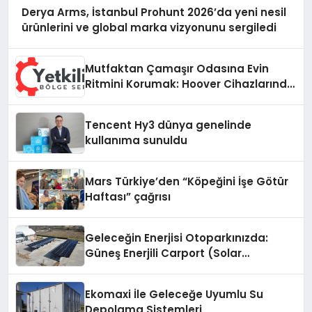
Derya Arms, İstanbul Prohunt 2026’da yeni nesil
ürünlerini ve global marka vizyonunu sergiledi
Mutfaktan Çamaşır Odasına Evin
Ritmini Korumak: Hoover Cihazlarında
Dürüst Teknik Destek Deneyimi
Tencent Hy3 dünya genelinde
kullanıma sunuldu
Mars Türkiye’den “Köpeğini İşe Götür
Haftası” çağrısı
Geleceğin Enerjisi Otoparkınızda:
Güneş Enerjili Carport (Solar
Otopark) Nedir?
Ekomaxi İle Geleceğe Uyumlu Su
Depolama Sistemleri