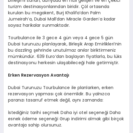
birleşimi sunan, dünyada en hızlı gelişen ve en çekici
turizm destinasyonlarından biridir. Çöl ortasında
kurulan bu megakent, Burj Khalifa’dan Palm
Jumeirah’a, Dubai Mall’dan Miracle Garden’a kadar
sayısız harikalar sunmaktadır.
Tourbulance ile 3 gece 4 gün veya 4 gece 5 gün
Dubai turunuzu planlayarak, Birleşik Arap Emirlikleri’nin
bu dazzling şehrinde unutulmaz anılar biriktirmeniz
mümkündür. 639 Euro’dan başlayan fiyatlarla, bu lüks
destinasyonu herkesin ulaşabileceği hale getirmiştir.
Erken Rezervasyon Avantajı
Dubai Turunuzu Tourbulance ile planlarken, erken
rezervasyon yapması çok önemlidir. Bu yalnızca
paranızı tasarruf etmek değil, aynı zamanda:
İstediğiniz tarihi seçmek Daha iyi otel seçeneği Daha
esnek ödeme seçeneği Grup indirimi almak gibi birçok
avantaja sahip olursunuz.