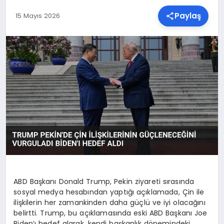
Paylaş
15 Mayıs 2026
SPOR
TEKNOLOJI
YAŞAM
MALATYA HABERLERI
ABD Başkanı Donald Trump, Pekin ziyareti sırasında
sosyal medya hesabından yaptığı açıklamada, Çin ile
ilişkilerin her zamankinden daha güçlü ve iyi olacağını
belirtti. Trump, bu açıklamasında eski ABD Başkanı Joe
Biden’ı hedef alarak, kendi başkanlık dönemindeki