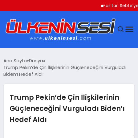
Fas’tan Sebte’ye Geçe
DÜNYA
Ana Sayfa
Dünya
Trump Pekin’de Çin İlişkilerinin Güçleneceğini Vurguladı
EKONOMI
Biden’ı Hedef Aldı
GÜNDEM
Trump Pekin’de Çin İlişkilerinin
MAGAZIN
Güçleneceğini Vurguladı Biden’ı
Hedef Aldı
SAĞLIK
SIYASET