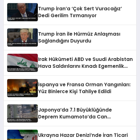
Trump İran’a ‘Çok Sert Vuracağız’
Dedi Gerilim Tırmanıyor
Trump İran ile Hürmüz Anlaşması
Sağlandığını Duyurdu
Irak Hükümeti ABD ve Suudi Arabistan
Hava Saldırılarını Kınadı Egemenlik
İhlali Vurgusu
İspanya ve Fransa Orman Yangınları:
Yüz Binlerce Kişi Tahliye Edildi
Japonya’da 7.1 Büyüklüğünde
Deprem Kumamoto’da Can
Kayıplarına Yol Açtı
Ukrayna Hazar Denizi’nde İran Ticari