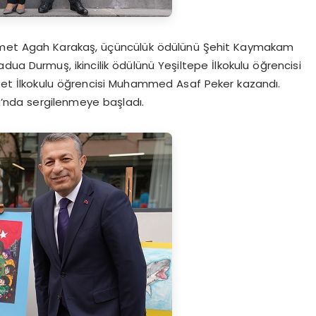
Ahmet Agah Karakaş, üçüncülük ödülünü Şehit Kaymakam
dua Durmuş, ikincilik ödülünü Yeşiltepe İlkokulu öğrencisi
riyet İlkokulu öğrencisi Muhammed Asaf Peker kazandı.
ulu’nda sergilenmeye başladı.