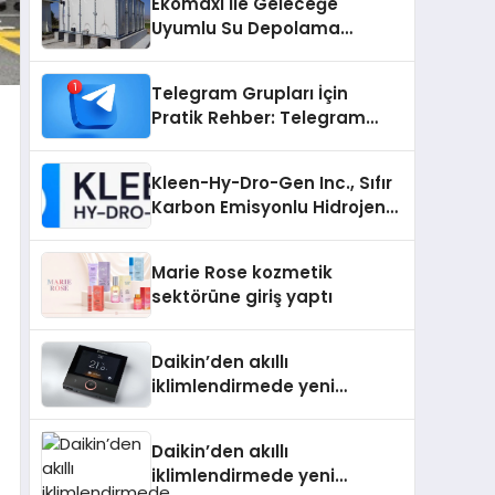
Ekomaxi İle Geleceğe
Uyumlu Su Depolama
Sistemleri
Telegram Grupları İçin
Pratik Rehber: Telegram
Grup Dizinleri Kullanıcılara
Ne Sağlar?
Kleen-Hy-Dro-Gen Inc., Sıfır
Karbon Emisyonlu Hidrojen
Isıtma Teknolojisinde ISO ve
TSSA Düzenleyici Onaylarını
Marie Rose kozmetik
Aldı
sektörüne giriş yaptı
Daikin’den akıllı
iklimlendirmede yeni
dönem: Madoka Plus
Türkiye’de
Daikin’den akıllı
iklimlendirmede yeni