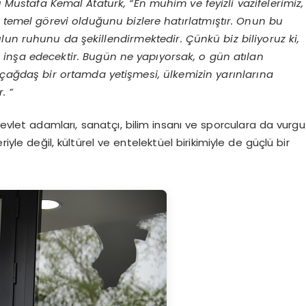
u Mustafa Kemal Atatürk,
“
En m
ühim ve feyizli vazifelerimiz,
n temel g
ö
revi olduğunu bizlere hatırlatmıştır. Onun bu
lun ruhunu da şekillendirmektedir. Çünkü biz biliyoruz ki,
i in
şa edecektir. Bugün ne yapıyorsak, o gü
n at
ılan
çağdaş bir ortamda yetişmesi, ülkemizin yarınlarına
. ”
vlet adamları, sanatçı, bilim insanı ve sporculara da vurgu
iyle değil, kültürel ve entelektüel birikimiyle de güçlü bir