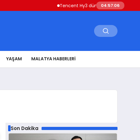
Tencent Hy3 dünya genelinde kullanıma sunuldu
04:57:08
YAŞAM
MALATYA HABERLERI
Son Dakika