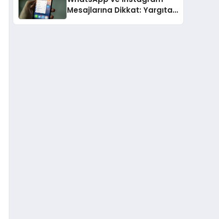
Mesajlarına Dikkat: Yargıtay
Açıkladı, Hangi Sözler ‘Cinsel
Taciz’ Sayılıyor?