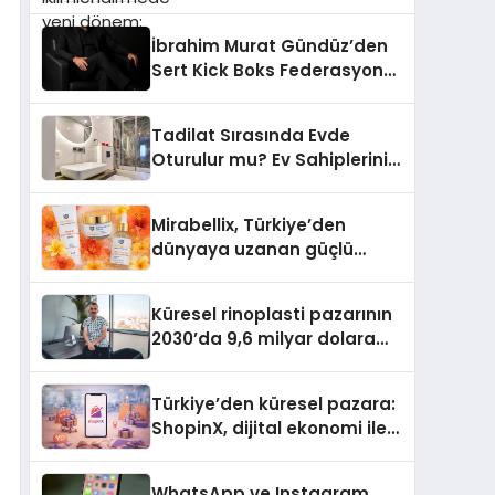
dönem: Madoka Plus
Türkiye’de
İbrahim Murat Gündüz’den
Sert Kick Boks Federasyonu
Eleştirisi
Tadilat Sırasında Evde
Oturulur mu? Ev Sahiplerinin
Bilmesi Gerekenler
Mirabellix, Türkiye’den
dünyaya uzanan güçlü
büyümesini sürdürüyor
Küresel rinoplasti pazarının
2030’da 9,6 milyar dolara
ulaşması bekleniyor
Türkiye’den küresel pazara:
ShopinX, dijital ekonomi ile
gerçek dünya alışverişini bir
araya getirmeyi hedefliyor
WhatsApp ve Instagram