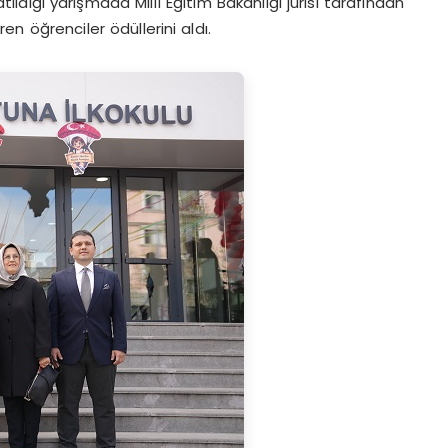
atıldığı yarışmada Millî Eğitim Bakanlığı jürisi tarafından
 öğrenciler ödüllerini aldı.