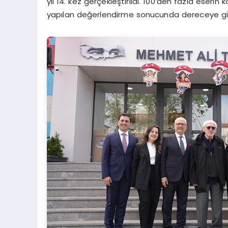
yıl 14. kez gerçekleştirildi. 100’den fazla eserin k
yapılan değerlendirme sonucunda dereceye giren