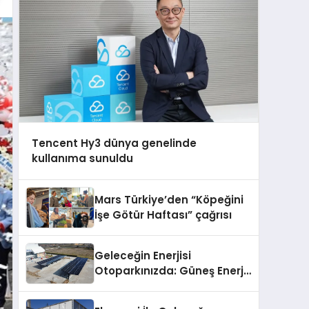
Tencent Hy3 dünya genelinde
kullanıma sunuldu
Mars Türkiye’den “Köpeğini
İşe Götür Haftası” çağrısı
Geleceğin Enerjisi
Otoparkınızda: Güneş Enerjili
Carport (Solar Otopark)
Nedir?