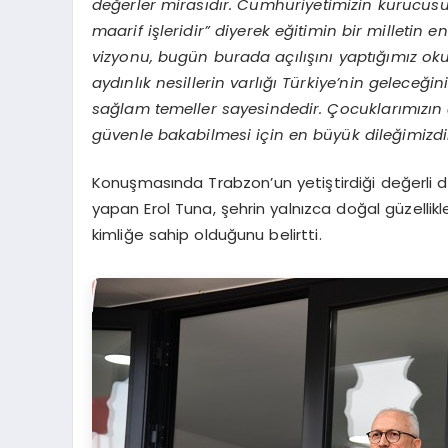
değerler mirasıdır. Cumhuriyetimizin kurucus
maarif işleridir” diyerek eğitimin bir milletin e
vizyonu, bugün burada açılışını yaptığımız oku
aydınlık nesillerin varlığı Türkiye
’
nin geleceğ
in
sağlam temeller sayesindedir. Çocuklarımızın 
güvenle bakabilmesi iç
in en b
üyük dileğimizdir
Konuşmasında Trabzon’un yetiştirdiği değerli de
yapan Erol Tuna, şehrin yalnızca doğal güzellikler
kimliğe sahip olduğunu belirtti.