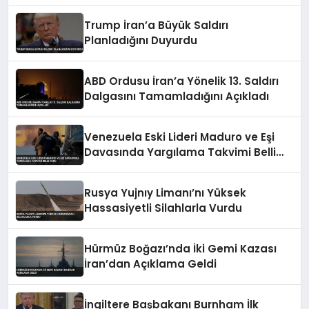
Trump İran’a Büyük Saldırı
Planladığını Duyurdu
ABD Ordusu İran’a Yönelik 13. Saldırı
Dalgasını Tamamladığını Açıkladı
Venezuela Eski Lideri Maduro ve Eşi
Davasında Yargılama Takvimi Belli
Oldu
Rusya Yujnıy Limanı’nı Yüksek
Hassasiyetli Silahlarla Vurdu
Hürmüz Boğazı’nda İki Gemi Kazası
İran’dan Açıklama Geldi
İngiltere Başbakanı Burnham İlk