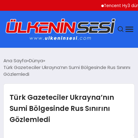
Tencent Hy3 dünya ge
DÜNYA
Ana Sayfa
Dünya
Türk Gazeteciler Ukrayna’nın Sumi Bölgesinde Rus Sınırını
EKONOMI
Gözlemledi
GÜNDEM
Türk Gazeteciler Ukrayna’nın
MAGAZIN
Sumi Bölgesinde Rus Sınırını
Gözlemledi
SAĞLIK
SIYASET