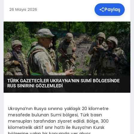
Paylaş
26 Mayıs 2026
SPOR
TEKNOLOJI
YAŞAM
MALATYA HABERLERI
Ukrayna’nın Rusya sınırına yaklaşık 20 kilometre
mesafede bulunan Sumi bölgesi, Türk basın
mensupları tarafından ziyaret edildi. Bölge, 300
kilometrelik aktif sınır hattı ile Rusya’nın Kursk
bölgesine yakın bir konumda yer alıyor.