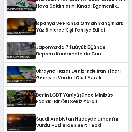
Hava Saldırılarını Kınadı Egemenlik
İhlali Vurgusu
İspanya ve Fransa Orman Yangınları:
Yüz Binlerce Kişi Tahliye Edildi
Japonya’da 7.1 Büyüklüğünde
Deprem Kumamoto’da Can
Kayıplarına Yol Açtı
Ukrayna Hazar Denizi’nde İran Ticari
Gemisini Vurdu 1 Ölü 1 Yaralı
Berlin LGBT Yürüyüşünde Minibüs
Faciası Bir Ölü Sekiz Yaralı
Suudi Arabistan Hudeyde Limanı’nı
Vurdu Husilerden Sert Tepki