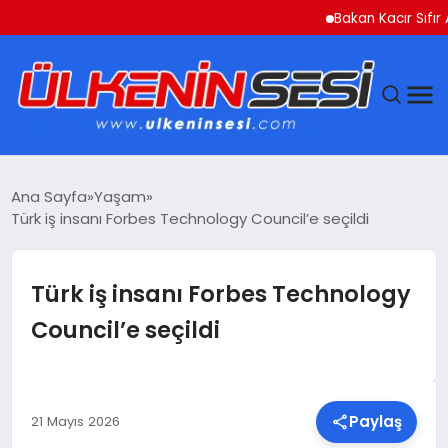
Bakan Kacır Sıfır Atık P
DÜNYA
Ana Sayfa
Yaşam
Türk iş insanı Forbes Technology Council’e seçildi
EKONOMI
GÜNDEM
Türk iş insanı Forbes Technology
Council’e seçildi
MAGAZIN
SAĞLIK
Paylaş
21 Mayıs 2026
SIYASET