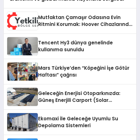
Mutfaktan Çamaşır Odasına Evin
Ritmini Korumak: Hoover Cihazlarında
Dürüst Teknik Destek Deneyimi
Tencent Hy3 dünya genelinde
kullanıma sunuldu
Mars Türkiye’den “Köpeğini İşe Götür
Haftası” çağrısı
Geleceğin Enerjisi Otoparkınızda:
Güneş Enerjili Carport (Solar
Otopark) Nedir?
Ekomaxi İle Geleceğe Uyumlu Su
Depolama Sistemleri