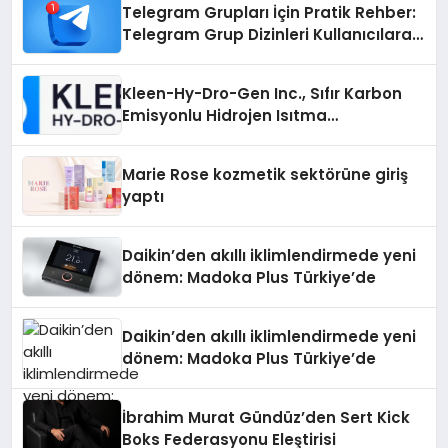
Telegram Grupları İçin Pratik Rehber:
Telegram Grup Dizinleri Kullanıcılara
Ne Sağlar?
Kleen-Hy-Dro-Gen Inc., Sıfır Karbon
Emisyonlu Hidrojen Isıtma
Teknolojisinde ISO ve TSSA
Düzenleyici Onaylarını Aldı
Marie Rose kozmetik sektörüne giriş
yaptı
Daikin’den akıllı iklimlendirmede yeni
dönem: Madoka Plus Türkiye’de
Daikin’den akıllı iklimlendirmede yeni
dönem: Madoka Plus Türkiye’de
İbrahim Murat Gündüz’den Sert Kick
Boks Federasyonu Eleştirisi