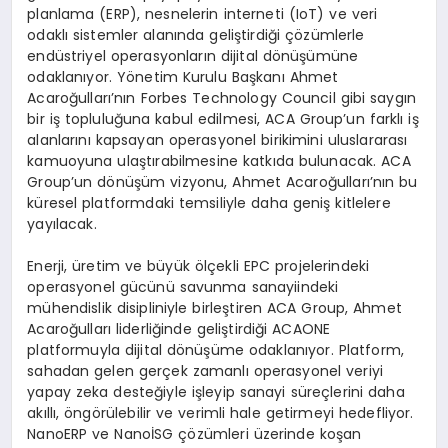
planlama (ERP), nesnelerin interneti (IoT) ve veri
odaklı sistemler alanında geliştirdiği çözümlerle
endüstriyel operasyonların dijital dönüşümüne
odaklanıyor. Yönetim Kurulu Başkanı Ahmet
Acaroğulları’nın Forbes Technology Council gibi saygın
bir iş topluluğuna kabul edilmesi, ACA Group’un farklı iş
alanlarını kapsayan operasyonel birikimini uluslararası
kamuoyuna ulaştırabilmesine katkıda bulunacak. ACA
Group’un dönüşüm vizyonu, Ahmet Acaroğulları’nın bu
küresel platformdaki temsiliyle daha geniş kitlelere
yayılacak.
Enerji, üretim ve büyük ölçekli EPC projelerindeki
operasyonel gücünü savunma sanayiindeki
mühendislik disipliniyle birleştiren ACA Group, Ahmet
Acaroğulları liderliğinde geliştirdiği ACAONE
platformuyla dijital dönüşüme odaklanıyor. Platform,
sahadan gelen gerçek zamanlı operasyonel veriyi
yapay zeka desteğiyle işleyip sanayi süreçlerini daha
akıllı, öngörülebilir ve verimli hale getirmeyi hedefliyor.
NanoERP ve NanoİSG çözümleri üzerinde koşan