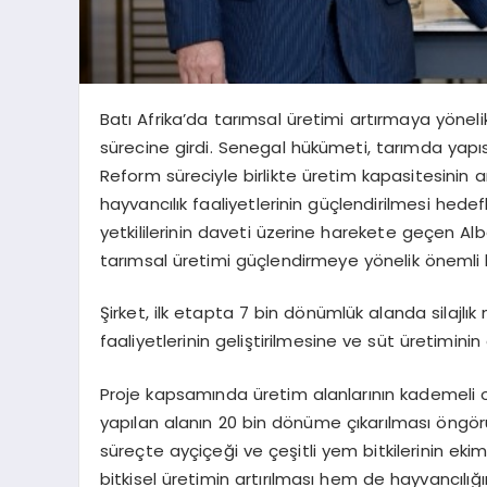
Batı Afrika’da tarımsal üretimi artırmaya yönelik
sürecine girdi. Senegal hükümeti, tarımda yap
Reform süreciyle birlikte üretim kapasitesinin art
hayvancılık faaliyetlerinin güçlendirilmesi hed
yetkililerinin daveti üzerine harekete geçen Al
tarımsal üretimi güçlendirmeye yönelik önemli 
Şirket, ilk etapta 7 bin dönümlük alanda silajlı
faaliyetlerinin geliştirilmesine ve süt üretiminin
Proje kapsamında üretim alanlarının kademeli o
yapılan alanın 20 bin dönüme çıkarılması öngörül
süreçte ayçiçeği ve çeşitli yem bitkilerinin eki
bitkisel üretimin artırılması hem de hayvancılığ