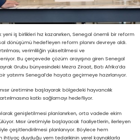
 yeni iş birlikleri hız kazanırken, Senegal önemli bir reform
ısal dönüşümü hedefleyen reform planını devreye aldı.
ırılması, verimliliğin yükseltilmesi ve
efleniyor. Bu çerçevede çözüm arayışına giren Senegal
bayrak Grubu bünyesindeki Mezra Ziraat, Batı Afrika’da
bir yatırımı Senegal’de hayata geçirmeye hazırlanıyor.
k mısır üretimine başlayarak bölgedeki hayvancılık
 artırılmasına katkı sağlamayı hedefliyor.
larak genişletilmesi planlanırken, orta vadede ekim
üyor. Mısır üretimiyle başlayacak faaliyetlerin, ilerleyen
miyle çeşitlendirilmesi planlanıyor. Böylece hem
ın ihtiyaç duyduğu yem tedarikinin yerel kaynaklarla