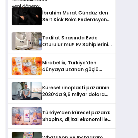
dönem: Madoka Plus
Türkiye’de
İbrahim Murat Gündüz’den
Sert Kick Boks Federasyonu
Eleştirisi
Tadilat Sırasında Evde
Oturulur mu? Ev Sahiplerinin
Bilmesi Gerekenler
Mirabellix, Türkiye’den
dünyaya uzanan güçlü
büyümesini sürdürüyor
Küresel rinoplasti pazarının
2030’da 9,6 milyar dolara
ulaşması bekleniyor
Türkiye’den küresel pazara:
ShopinX, dijital ekonomi ile
gerçek dünya alışverişini bir
araya getirmeyi hedefliyor
WhatsApp ve Instagram