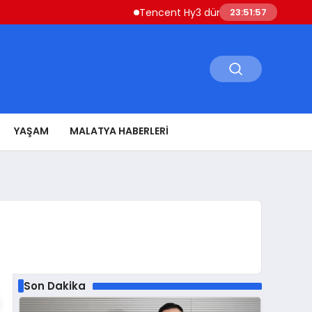
Tencent Hy3 dünya genelinde kullanıma su
23:51:58
YAŞAM
MALATYA HABERLERI
Son Dakika