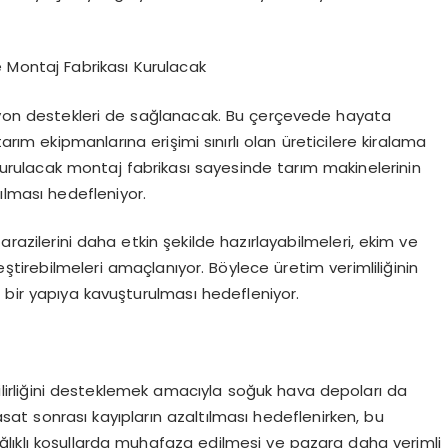
e Montaj Fabrikası Kurulacak
syon destekleri de sağlanacak. Bu çerçevede hayata
arım ekipmanlarına erişimi sınırlı olan üreticilere kiralama
kurulacak montaj fabrikası sayesinde tarım makinelerinin
ılması hedefleniyor.
arazilerini daha etkin şekilde hazırlayabilmeleri, ekim ve
tirebilmeleri amaçlanıyor. Böylece üretim verimliliğinin
lir bir yapıya kavuşturulması hedefleniyor.
lirliğini desteklemek amacıyla soğuk hava depoları da
at sonrası kayıpların azaltılması hedeflenirken, bu
lıklı koşullarda muhafaza edilmesi ve pazara daha verimli