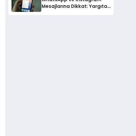
Mesajlarına Dikkat: Yargıtay
Açıkladı, Hangi Sözler ‘Cinsel
Taciz’ Sayılıyor?