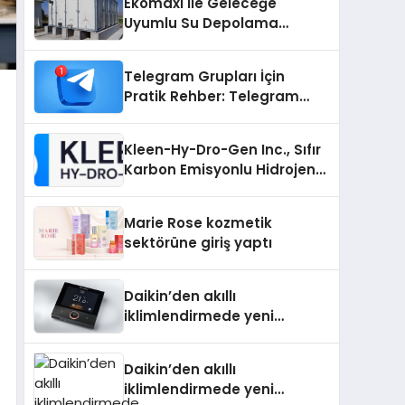
Ekomaxi İle Geleceğe
Uyumlu Su Depolama
Sistemleri
Telegram Grupları İçin
Pratik Rehber: Telegram
Grup Dizinleri Kullanıcılara
Ne Sağlar?
Kleen-Hy-Dro-Gen Inc., Sıfır
Karbon Emisyonlu Hidrojen
Isıtma Teknolojisinde ISO ve
TSSA Düzenleyici Onaylarını
Marie Rose kozmetik
Aldı
sektörüne giriş yaptı
Daikin’den akıllı
iklimlendirmede yeni
dönem: Madoka Plus
Türkiye’de
Daikin’den akıllı
iklimlendirmede yeni