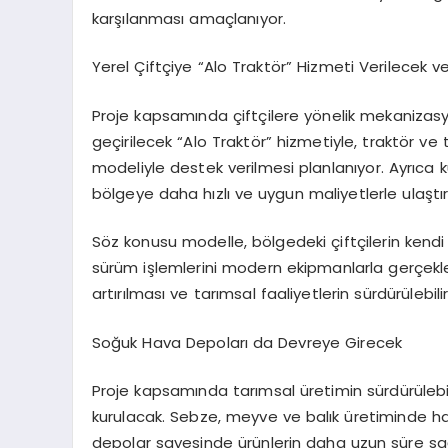
karşılanması amaçlanıyor.
Yerel Çiftçiye “Alo Traktör” Hizmeti Verilecek v
Proje kapsamında çiftçilere yönelik mekaniza
geçirilecek “Alo Traktör” hizmetiyle, traktör ve t
modeliyle destek verilmesi planlanıyor. Ayrıca 
bölgeye daha hızlı ve uygun maliyetlerle ulaştır
Söz konusu modelle, bölgedeki çiftçilerin kendi 
sürüm işlemlerini modern ekipmanlarla gerçekleş
artırılması ve tarımsal faaliyetlerin sürdürülebi
Soğuk Hava Depoları da Devreye Girecek
Proje kapsamında tarımsal üretimin sürdürülebi
kurulacak. Sebze, meyve ve balık üretiminde has
depolar sayesinde ürünlerin daha uzun süre sağ