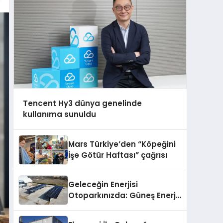
Tencent Hy3 dünya genelinde
kullanıma sunuldu
Mars Türkiye’den “Köpeğini
İşe Götür Haftası” çağrısı
Geleceğin Enerjisi
Otoparkınızda: Güneş Enerjili
Carport (Solar Otopark)
Nedir?