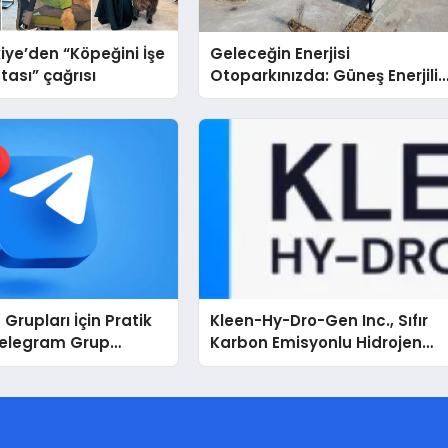
iye’den “Köpeğini İşe
Geleceğin Enerjisi
tası” çağrısı
Otoparkınızda: Güneş Enerjili
Carport (Solar Otopark)
Nedir?
Grupları İçin Pratik
Kleen-Hy-Dro-Gen Inc., Sıfır
Telegram Grup
Karbon Emisyonlu Hidrojen
Kullanıcılara Ne
Isıtma Teknolojisinde ISO ve
TSSA Düzenleyici Onaylarını
Aldı