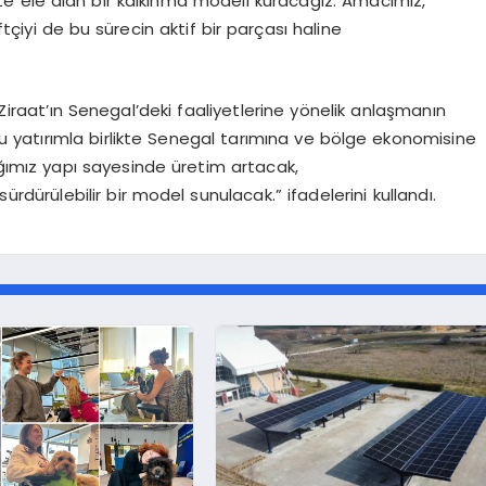
e ele alan bir kalkınma modeli kuracağız. Amacımız,
ftçiyi de bu sürecin aktif bir parçası haline
 Ziraat’ın Senegal’deki faaliyetlerine yönelik anlaşmanın
Bu yatırımla birlikte Senegal tarımına ve bölge ekonomisine
ğımız yapı sayesinde üretim artacak,
rdürülebilir bir model sunulacak.” ifadelerini kullandı.