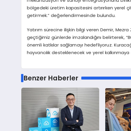
mekanizasyon ve sanayi entegrasyonunu birlikt
bölgedeki üretim kapasitesini artırırken yerel çi
getirmek.” değerlendirmesinde bulundu.
Yatırım sürecine ilişkin bilgi veren Demir, Mezra
geçtiğimiz günlerde imzalandığını belirterek, “
önemli katkılar sağlamayı hedefliyoruz. Kuraca
hayvancılık desteklenecek ve yerel kalkınmaya sü
Benzer Haberler