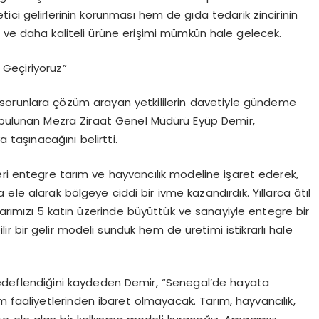
ci gelirlerinin korunması hem de gıda tedarik zincirinin
a ve daha kaliteli ürüne erişimi mümkün hale gelecek.
Geçiriyoruz”
sorunlara çözüm arayan yetkililerin davetiyle gündeme
e bulunan Mezra Ziraat Genel Müdürü Eyüp Demir,
 taşınacağını belirtti.
eri entegre tarım ve hayvancılık modeline işaret ederek,
 ele alarak bölgeye ciddi bir ivme kazandırdık. Yıllarca
âtıl
larımızı 5 katın üzerinde büyüttük ve sanayiyle entegre bir
ir bir gelir modeli sunduk hem de üretimi istikrarlı hale
deflendiğini kaydeden Demir, “Senegal’de hayata
m faaliyetlerinden ibaret olmayacak. Tarım, hayvancılık,