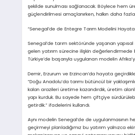
şekilde sunulması sağlanacak. Böylece hem üreti
güçlendirilmesi amaçlanırken, halkın daha fazl
“Senegal’de de Entegre Tarım Modelini Hayata 
Senegal’de tarım sektöründe yaşanan yapısal 
gelen yatırım sürecine ilişkin değerlendirmed
Türkiye’de başarıyla uygulanan modelin Afrika’ya
Demir, Erzurum ve Erzincan’da hayata geçirdikl
“Doğu Anadolu’da tarımı bütüncül bir yaklaşımla
kalan arazileri üretime kazandırdık, üretim alan
yapı kurduk. Bu sayede hem çiftçiye sürdürülebil
getirdik.” ifadelerini kullandı.
Aynı modelin Senegal’de de uygulanmasının he
geçirmeyi planladığımız bu yatırım yalnızca eki