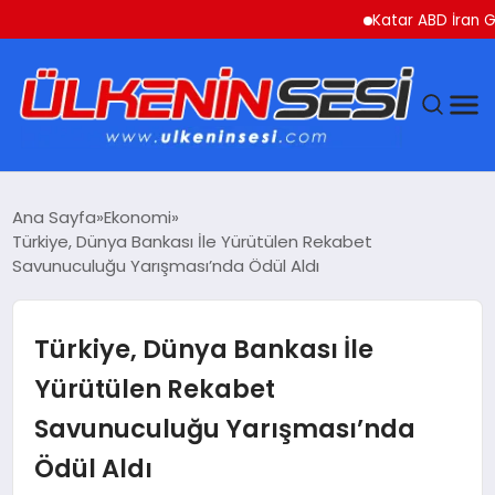
Katar ABD İran Gerilim
DÜNYA
Ana Sayfa
Ekonomi
Türkiye, Dünya Bankası İle Yürütülen Rekabet
EKONOMI
Savunuculuğu Yarışması’nda Ödül Aldı
GÜNDEM
Türkiye, Dünya Bankası İle
MAGAZIN
Yürütülen Rekabet
Savunuculuğu Yarışması’nda
SAĞLIK
Ödül Aldı
SIYASET