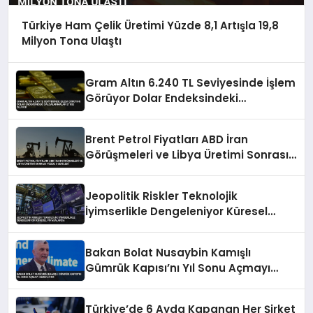
Türkiye Ham Çelik Üretimi Yüzde 8,1 Artışla 19,8
Milyon Tona Ulaştı
Gram Altın 6.240 TL Seviyesinde İşlem
Görüyor Dolar Endeksindeki
Dalgalanmalar Etkili Oluyor
Brent Petrol Fiyatları ABD İran
Görüşmeleri ve Libya Üretimi Sonrası
Yüzde 5 Geriledi
Jeopolitik Riskler Teknolojik
İyimserlikle Dengeleniyor Küresel
Piyasalarda
Bakan Bolat Nusaybin Kamışlı
Gümrük Kapısı’nı Yıl Sonu Açmayı
Hedefliyor
Türkiye’de 6 Ayda Kapanan Her Şirket