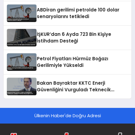
ABDİran gerilimi petrolde 100 dolar
senaryolarını tetikledi
İŞKUR’dan 6 Ayda 723 Bin Kişiye
İstihdam Desteği
Petrol Fiyatları Hürmüz Boğazı
Gerilimiyle Yükseldi
Bakan Bayraktar KKTC Enerji
Güvenliğini Vurguladı Teknecik
Santralini Ziyaret Etti
Ülkenin Haber'de Doğru Adresi